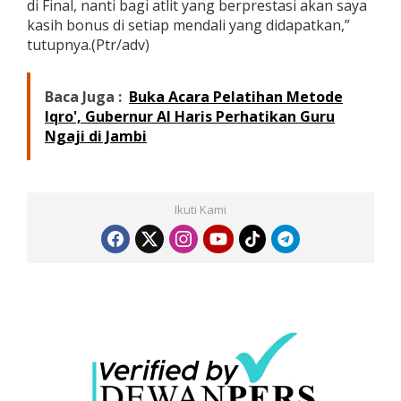
di Final, nanti bagi atlit yang berprestasi akan saya
j
kasih bonus di setiap mendali yang didapatkan,”
u
tutupnya.(Ptr/adv)
a
r
a
a
Baca Juga :
Buka Acara Pelatihan Metode
n
Iqro', Gubernur Al Haris Perhatikan Guru
K
Ngaji di Jambi
a
r
a
t
e
Ikuti Kami
C
e
n
d
a
n
a
C
o
m
p
e