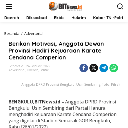
L
e
w
a
Daerah
Diksosbud
Ekbis
Hukrim
Kabar TNI-Polri
t
i
k
Beranda
/
Advertorial
B
e
e
Berikan Motivasi, Anggota Dewan
k
r
o
i
Provinsi Hadiri Kejuaraan Karate
n
k
Cendana Comperion
t
a
e
n
Bitnews.id
26 Januari 2022
n
M
Advertorial
,
Daerah
,
Politik
o
t
Anggota DPRD Provinsi Bengkulu, Usin Sembiring (foto: Pitra)
i
v
a
s
BENGKULU,BITNews.id –
Anggota DPRD Provinsi
i
Bengkulu, Usin Sembiring dari Partai Hanura
,
menghadiri kejuaraan Karate Cendana Comperion
A
yang digelar di Stadion Semarak GOR Bengkulu,
n
g
Rabu (26/01/2022).