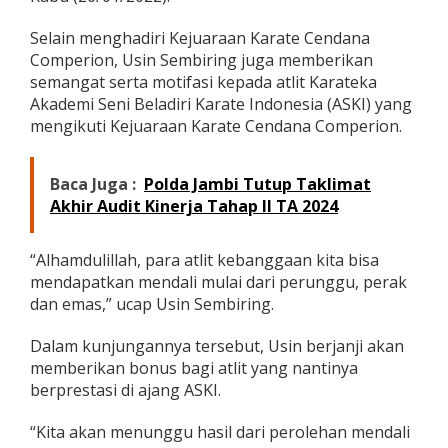
g
o
Selain menghadiri Kejuaraan Karate Cendana
t
Comperion, Usin Sembiring juga memberikan
a
semangat serta motifasi kepada atlit Karateka
D
e
Akademi Seni Beladiri Karate Indonesia (ASKI) yang
w
mengikuti Kejuaraan Karate Cendana Comperion.
a
n
P
Baca Juga :
Polda Jambi Tutup Taklimat
r
Akhir Audit Kinerja Tahap II TA 2024
o
v
i
“Alhamdulillah, para atlit kebanggaan kita bisa
n
mendapatkan mendali mulai dari perunggu, perak
s
i
dan emas,” ucap Usin Sembiring.
H
a
Dalam kunjungannya tersebut, Usin berjanji akan
d
memberikan bonus bagi atlit yang nantinya
i
berprestasi di ajang ASKI.
r
i
K
“Kita akan menunggu hasil dari perolehan mendali
e