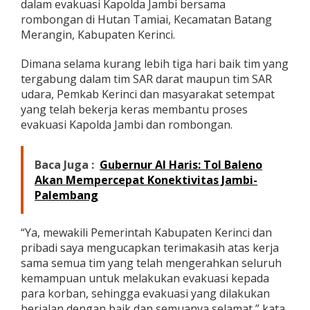
dalam evakuasi Kapolda Jambi bersama
m
rombongan di Hutan Tamiai, Kecamatan Batang
a
k
Merangin, Kabupaten Kerinci.
a
s
Dimana selama kurang lebih tiga hari baik tim yang
i
tergabung dalam tim SAR darat maupun tim SAR
h
udara, Pemkab Kerinci dan masyarakat setempat
k
e
yang telah bekerja keras membantu proses
S
evakuasi Kapolda Jambi dan rombongan.
e
m
u
Baca Juga :
Gubernur Al Haris: Tol Baleno
a
Akan Mempercepat Konektivitas Jambi-
E
Palembang
l
e
m
“Ya, mewakili Pemerintah Kabupaten Kerinci dan
e
n
pribadi saya mengucapkan terimakasih atas kerja
y
sama semua tim yang telah mengerahkan seluruh
a
kemampuan untuk melakukan evakuasi kepada
n
para korban, sehingga evakuasi yang dilakukan
g
T
berjalan dengan baik dan semuanya selamat,” kata