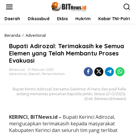
L
e
w
a
Daerah
Diksosbud
Ekbis
Hukrim
Kabar TNI-Polri
t
i
k
Beranda
/
Advertorial
B
e
u
Bupati Adirozal: Terimakasih ke Semua
k
p
o
a
Elemen yang Telah Membantu Proses
n
t
Evakuasi
t
i
e
A
Bitnews.id
21 Februari 2023
n
d
Advertorial
,
Daerah
,
Pemerintahan
i
r
Bupati Kerinci Adirozal, bersama Gubernur Al Haris dan Jusuf Kalla
o
sedang memantau pencarian Kapolda Jambi, Selasa (21/2/2023).
z
(Dok: Bitnews.id/Aswani)
a
l
:
KERINCI, BITNews.id –
Bupati Kerinci Adirozal,
T
e
mengucapkan terimakasih kepada masyarakat
r
Kabupaten Kerinci dan seluruh tim yang terlibat
i