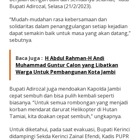
e
Bupati Adirozal, Selasa (21/2/2023).
l
a
“Mudah-mudahan rasa kebersamaan dan
h
solidaritas dalam penanggulangan setiap kejadian
M
e
dapat semakin baik untuk masa yang akan datang,”
m
sebutnya.
b
a
n
Baca Juga :
H Abdul Rahman-H Andi
t
Muhammad Guntur Calon yang Libatkan
u
Warga Untuk Pembangunan Kota Jambi
P
r
o
Bupati Adirozal juga mendoakan Kapolda Jambi
s
e
cepat sembuh dan bisa pulih kembali seperti
s
biasanya. “Untuk semua rombongan yang menjadi
E
korban mendarat darurat Helikopter di Hutan
v
Tamiai, kita doakan cepat sembuh,” ungkapnya.
a
k
u
Untuk diketahui, pada saat evakuasi, Bupati Kerinci
a
didampingi Sekda Kerinci Zainal Efendi, Kadis PUPR
s