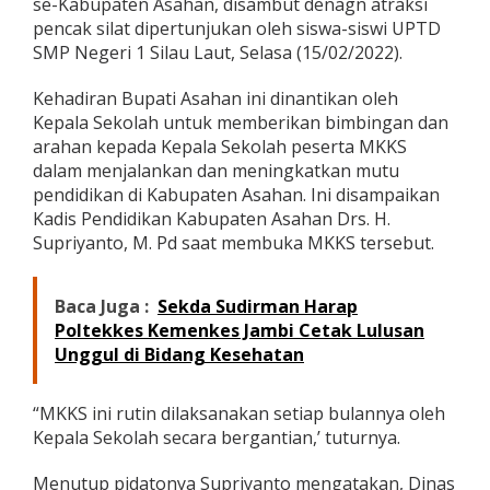
se-Kabupaten Asahan, disambut denagn atraksi
K
pencak silat dipertunjukan oleh siswa-siswi UPTD
S
SMP Negeri 1 Silau Laut, Selasa (15/02/2022).
s
e
-
Kehadiran Bupati Asahan ini dinantikan oleh
K
Kepala Sekolah untuk memberikan bimbingan dan
a
arahan kepada Kepala Sekolah peserta MKKS
b
dalam menjalankan dan meningkatkan mutu
u
p
pendidikan di Kabupaten Asahan. Ini disampaikan
a
Kadis Pendidikan Kabupaten Asahan Drs. H.
t
Supriyanto, M. Pd saat membuka MKKS tersebut.
e
n
A
Baca Juga :
Sekda Sudirman Harap
s
a
Poltekkes Kemenkes Jambi Cetak Lulusan
h
Unggul di Bidang Kesehatan
a
n
“MKKS ini rutin dilaksanakan setiap bulannya oleh
Kepala Sekolah secara bergantian,’ tuturnya.
Menutup pidatonya Supriyanto mengatakan, Dinas