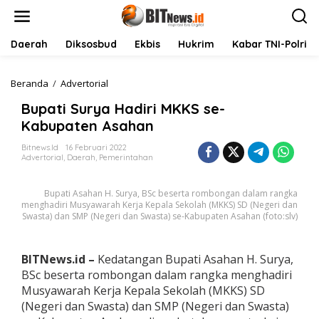
L
e
w
a
Daerah
Diksosbud
Ekbis
Hukrim
Kabar TNI-Polri
t
i
k
Beranda
/
Advertorial
B
e
u
Bupati Surya Hadiri MKKS se-
k
p
o
a
Kabupaten Asahan
n
t
t
i
Bitnews.id
16 Februari 2022
Advertorial
,
Daerah
,
Pemerintahan
e
S
n
u
r
Bupati Asahan H. Surya, BSc beserta rombongan dalam rangka
y
menghadiri Musyawarah Kerja Kepala Sekolah (MKKS) SD (Negeri dan
a
Swasta) dan SMP (Negeri dan Swasta) se-Kabupaten Asahan (foto:slv)
H
a
d
BITNews.id –
Kedatangan Bupati Asahan H. Surya,
i
BSc beserta rombongan dalam rangka menghadiri
r
i
Musyawarah Kerja Kepala Sekolah (MKKS) SD
M
(Negeri dan Swasta) dan SMP (Negeri dan Swasta)
K