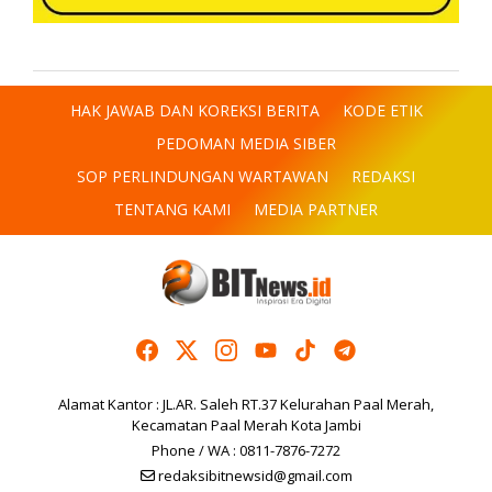
HAK JAWAB DAN KOREKSI BERITA
KODE ETIK
PEDOMAN MEDIA SIBER
SOP PERLINDUNGAN WARTAWAN
REDAKSI
TENTANG KAMI
MEDIA PARTNER
Alamat Kantor : JL.AR. Saleh RT.37 Kelurahan Paal Merah,
Kecamatan Paal Merah Kota Jambi
Phone / WA : 0811-7876-7272
redaksibitnewsid@gmail.com