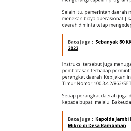
a
U
Selain itu, pemerintah daerah
b
a
menekan biaya operasional. Jik
h
daerah diminta tetap mengedepa
P
o
l
Baca Juga :
Sebanyak 80 KK
a
2022
K
e
r
Instruksi tersebut juga menug
j
pembatasan terhadap permintaa
a
perangkat daerah. Kebijakan i
Timur Nomor 100.3.4.2/863/SE
Setiap perangkat daerah juga 
kepada bupati melalui Bakeuda 
Baca Juga :
Kapolda Jambi
Mikro di Desa Rambahan