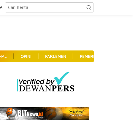
TA
NAL
OPINI
PARLEMEN
PEMERINTAHAN
PER