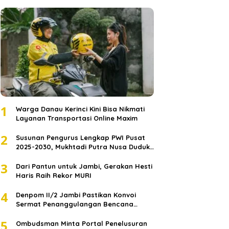
1
Warga Danau Kerinci Kini Bisa Nikmati
Layanan Transportasi Online Maxim
2
Susunan Pengurus Lengkap PWI Pusat
2025-2030, Mukhtadi Putra Nusa Duduki
Jabatan Strategis
3
Dari Pantun untuk Jambi, Gerakan Hesti
Haris Raih Rekor MURI
4
Denpom II/2 Jambi Pastikan Konvoi
Sermat Penanggulangan Bencana
Sumatera Melaju Aman
5
Ombudsman Minta Portal Penelusuran