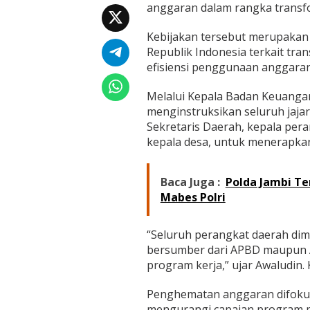
h
anggaran dalam rangka transfo
e
m
Kebijakan tersebut merupakan 
a
Republik Indonesia terkait tr
t
a
efisiensi penggunaan anggaran
n
A
Melalui Kepala Badan Keuangan
n
menginstruksikan seluruh jajara
g
Sekretaris Daerah, kepala per
g
a
kepala desa, untuk menerapka
r
a
n
Baca Juga :
Polda Jambi Te
,
Mabes Polri
A
S
N
“Seluruh perangkat daerah dimi
D
bersumber dari APBD maupun A
i
program kerja,” ujar Awaludin. 
m
i
n
Penghematan anggaran difokus
t
mengurangi capaian program pr