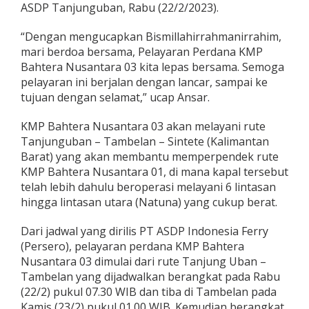
ASDP Tanjunguban, Rabu (22/2/2023).
i
,
K
“Dengan mengucapkan Bismillahirrahmanirrahim,
M
mari berdoa bersama, Pelayaran Perdana KMP
P
Bahtera Nusantara 03 kita lepas bersama. Semoga
B
pelayaran ini berjalan dengan lancar, sampai ke
a
h
tujuan dengan selamat,” ucap Ansar.
t
e
KMP Bahtera Nusantara 03 akan melayani rute
r
Tanjunguban – Tambelan – Sintete (Kalimantan
a
Barat) yang akan membantu memperpendek rute
N
u
KMP Bahtera Nusantara 01, di mana kapal tersebut
s
telah lebih dahulu beroperasi melayani 6 lintasan
a
hingga lintasan utara (Natuna) yang cukup berat.
n
t
Dari jadwal yang dirilis PT ASDP Indonesia Ferry
a
r
(Persero), pelayaran perdana KMP Bahtera
a
Nusantara 03 dimulai dari rute Tanjung Uban –
0
Tambelan yang dijadwalkan berangkat pada Rabu
3
(22/2) pukul 07.30 WIB dan tiba di Tambelan pada
R
Kamis (23/2) pukul 01.00 WIB. Kemudian berangkat
e