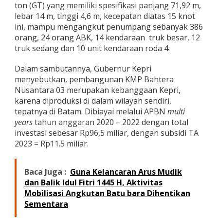
ton (GT) yang memiliki spesifikasi panjang 71,92 m,
lebar 14 m, tinggi 4,6 m, kecepatan diatas 15 knot
ini, mampu mengangkut penumpang sebanyak 386
orang, 24 orang ABK, 14 kendaraan truk besar, 12
truk sedang dan 10 unit kendaraan roda 4.
Dalam sambutannya, Gubernur Kepri
menyebutkan, pembangunan KMP Bahtera
Nusantara 03 merupakan kebanggaan Kepri,
karena diproduksi di dalam wilayah sendiri,
tepatnya di Batam. Dibiayai melalui APBN
multi
years
tahun anggaran 2020 – 2022 dengan total
investasi sebesar Rp96,5 miliar, dengan subsidi TA
2023 = Rp11.5 miliar.
Baca Juga :
Guna Kelancaran Arus Mudik
dan Balik Idul Fitri 1445 H, Aktivitas
Mobilisasi Angkutan Batu bara Dihentikan
Sementara