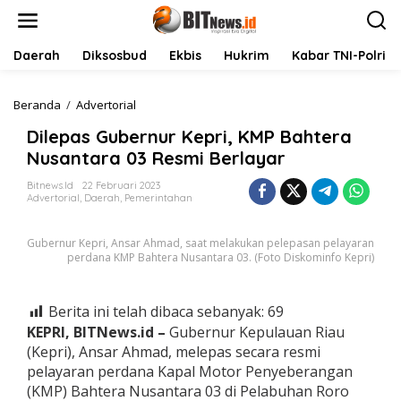
L
e
w
a
Daerah
Diksosbud
Ekbis
Hukrim
Kabar TNI-Polri
t
i
k
Beranda
/
Advertorial
D
e
i
Dilepas Gubernur Kepri, KMP Bahtera
k
l
o
e
Nusantara 03 Resmi Berlayar
n
p
t
a
Bitnews.id
22 Februari 2023
Advertorial
,
Daerah
,
Pemerintahan
e
s
n
G
u
Gubernur Kepri, Ansar Ahmad, saat melakukan pelepasan pelayaran
b
perdana KMP Bahtera Nusantara 03. (Foto Diskominfo Kepri)
e
r
n
Berita ini telah dibaca sebanyak:
69
u
KEPRI, BITNews.id –
Gubernur Kepulauan Riau
r
K
(Kepri), Ansar Ahmad, melepas secara resmi
e
pelayaran perdana Kapal Motor Penyeberangan
p
(KMP) Bahtera Nusantara 03 di Pelabuhan Roro
r