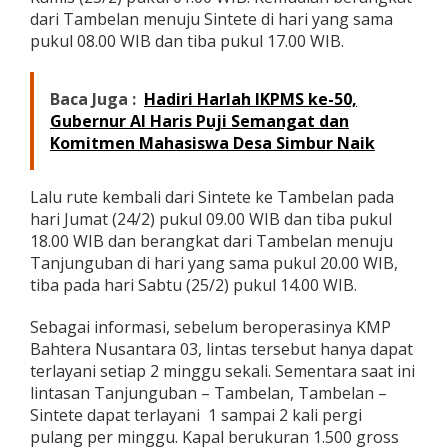
s
dari Tambelan menuju Sintete di hari yang sama
m
pukul 08.00 WIB dan tiba pukul 17.00 WIB.
i
B
e
Baca Juga :
Hadiri Harlah IKPMS ke-50,
r
Gubernur Al Haris Puji Semangat dan
l
a
Komitmen Mahasiswa Desa Simbur Naik
y
a
r
Lalu rute kembali dari Sintete ke Tambelan pada
hari Jumat (24/2) pukul 09.00 WIB dan tiba pukul
18.00 WIB dan berangkat dari Tambelan menuju
Tanjunguban di hari yang sama pukul 20.00 WIB,
tiba pada hari Sabtu (25/2) pukul 14.00 WIB.
Sebagai informasi, sebelum beroperasinya KMP
Bahtera Nusantara 03, lintas tersebut hanya dapat
terlayani setiap 2 minggu sekali. Sementara saat ini
lintasan Tanjunguban – Tambelan, Tambelan –
Sintete dapat terlayani 1 sampai 2 kali pergi
pulang per minggu. Kapal berukuran 1.500 gross