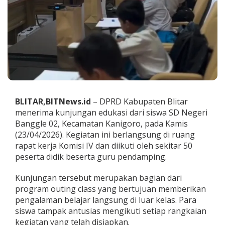
T
e
r
i
m
a
K
u
n
j
u
BLITAR,BITNews.id
– DPRD Kabupaten Blitar
n
menerima kunjungan edukasi dari siswa SD Negeri
g
Banggle 02, Kecamatan Kanigoro, pada Kamis
a
n
(23/04/2026). Kegiatan ini berlangsung di ruang
E
rapat kerja Komisi IV dan diikuti oleh sekitar 50
d
peserta didik beserta guru pendamping.
u
k
Kunjungan tersebut merupakan bagian dari
a
s
program outing class yang bertujuan memberikan
i
pengalaman belajar langsung di luar kelas. Para
S
siswa tampak antusias mengikuti setiap rangkaian
i
kegiatan yang telah disiapkan.
s