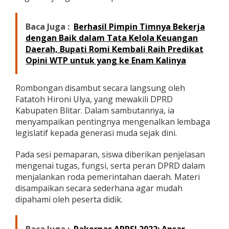
w
a
S
Baca Juga :
Berhasil Pimpin Timnya Bekerja
D
dengan Baik dalam Tata Kelola Keuangan
N
Daerah, Bupati Romi Kembali Raih Predikat
B
Opini WTP untuk yang ke Enam Kalinya
a
n
g
Rombongan disambut secara langsung oleh
g
Fatatoh Hironi Ulya, yang mewakili DPRD
l
e
Kabupaten Blitar. Dalam sambutannya, ia
0
menyampaikan pentingnya mengenalkan lembaga
2
legislatif kepada generasi muda sejak dini.
,
K
Pada sesi pemaparan, siswa diberikan penjelasan
e
n
mengenai tugas, fungsi, serta peran DPRD dalam
a
menjalankan roda pemerintahan daerah. Materi
l
disampaikan secara sederhana agar mudah
k
dipahami oleh peserta didik.
a
n
F
u
Baca Juga :
Rakernas APPSI 2022: Ansar