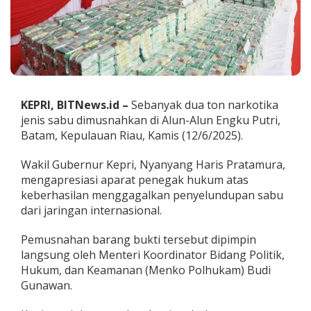
a
n
d
i
B
a
t
a
KEPRI, BITNews.id –
Sebanyak dua ton narkotika
m
jenis sabu dimusnahkan di Alun-Alun Engku Putri,
,
W
Batam, Kepulauan Riau, Kamis (12/6/2025).
a
g
Wakil Gubernur Kepri, Nyanyang Haris Pratamura,
u
mengapresiasi aparat penegak hukum atas
b
keberhasilan menggagalkan penyelundupan sabu
K
e
dari jaringan internasional.
p
r
Pemusnahan barang bukti tersebut dipimpin
i
langsung oleh Menteri Koordinator Bidang Politik,
:
Hukum, dan Keamanan (Menko Polhukam) Budi
B
u
Gunawan.
k
t