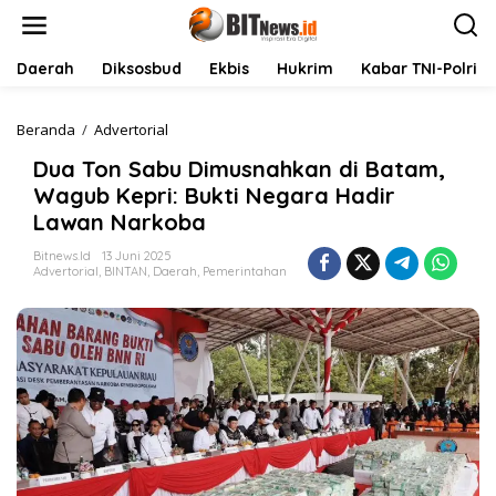
L
e
w
a
Daerah
Diksosbud
Ekbis
Hukrim
Kabar TNI-Polri
t
i
k
Beranda
/
Advertorial
D
e
u
Dua Ton Sabu Dimusnahkan di Batam,
k
a
o
T
Wagub Kepri: Bukti Negara Hadir
n
o
Lawan Narkoba
t
n
e
S
Bitnews.id
13 Juni 2025
n
a
Advertorial
,
BINTAN
,
Daerah
,
Pemerintahan
b
u
D
i
m
u
s
n
a
h
k