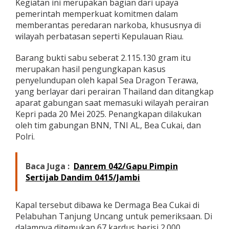
Kegiatan ini merupakan bagian dari upaya
i
pemerintah memperkuat komitmen dalam
N
memberantas peredaran narkoba, khususnya di
e
g
wilayah perbatasan seperti Kepulauan Riau.
a
r
Barang bukti sabu seberat 2.115.130 gram itu
a
merupakan hasil pengungkapan kasus
H
penyelundupan oleh kapal Sea Dragon Terawa,
a
d
yang berlayar dari perairan Thailand dan ditangkap
i
aparat gabungan saat memasuki wilayah perairan
r
Kepri pada 20 Mei 2025. Penangkapan dilakukan
L
oleh tim gabungan BNN, TNI AL, Bea Cukai, dan
a
w
Polri.
a
n
N
Baca Juga :
Danrem 042/Gapu Pimpin
a
Sertijab Dandim 0415/Jambi
r
k
o
Kapal tersebut dibawa ke Dermaga Bea Cukai di
b
Pelabuhan Tanjung Uncang untuk pemeriksaan. Di
a
dalamnya ditemukan 67 kardus berisi 2.000