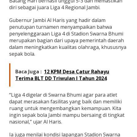
Batang Hari berhasil unggul 5-3 dan memastikan
a
diri sebagai juara Liga 4 Regional Jambi.
m
b
Gubernur Jambi Al Haris yang hadir dalam
i
penutupan turnamen menyampaikan bahwa
k
e
penyelenggaraan Liga 4 di Stadion Swarna Bhumi
T
merupakan bagian dari upaya pemerintah daerah
i
dalam meningkatkan kualitas olahraga, khususnya
n
sepak bola.
g
k
a
t
Baca Juga :
12 KPM Desa Catur Rahayu
N
Terima BLT DD Triwulan I Tahun 2024
a
s
i
“Liga 4 digelar di Swarna Bhumi agar para atlet
o
dapat merasakan fasilitas yang baik dan memiliki
n
ruang untuk mengembangkan kemampuan. Kita
a
ingin sepak bola Jambi mampu bersaing di tingkat
l
nasional,” ujar Al Haris.
Ia juga menilai kondisi lapangan Stadion Swarna