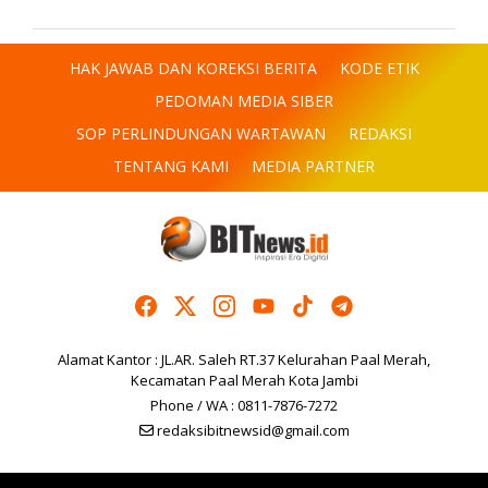
HAK JAWAB DAN KOREKSI BERITA
KODE ETIK
PEDOMAN MEDIA SIBER
SOP PERLINDUNGAN WARTAWAN
REDAKSI
TENTANG KAMI
MEDIA PARTNER
Alamat Kantor : JL.AR. Saleh RT.37 Kelurahan Paal Merah,
Kecamatan Paal Merah Kota Jambi
Phone / WA : 0811-7876-7272
redaksibitnewsid@gmail.com