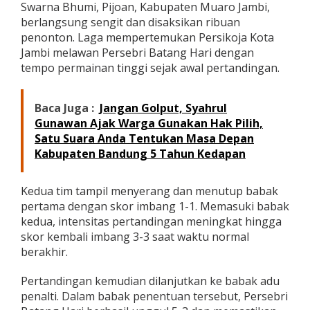
Swarna Bhumi, Pijoan, Kabupaten Muaro Jambi,
a
berlangsung sengit dan disaksikan ribuan
r
n
penonton. Laga mempertemukan Persikoja Kota
a
Jambi melawan Persebri Batang Hari dengan
B
tempo permainan tinggi sejak awal pertandingan.
h
u
m
Baca Juga :
Jangan Golput, Syahrul
i
,
Gunawan Ajak Warga Gunakan Hak Pilih,
P
Satu Suara Anda Tentukan Masa Depan
e
Kabupaten Bandung 5 Tahun Kedapan
r
s
e
Kedua tim tampil menyerang dan menutup babak
b
pertama dengan skor imbang 1-1. Memasuki babak
r
kedua, intensitas pertandingan meningkat hingga
i
W
skor kembali imbang 3-3 saat waktu normal
a
berakhir.
k
i
Pertandingan kemudian dilanjutkan ke babak adu
l
penalti. Dalam babak penentuan tersebut, Persebri
i
J