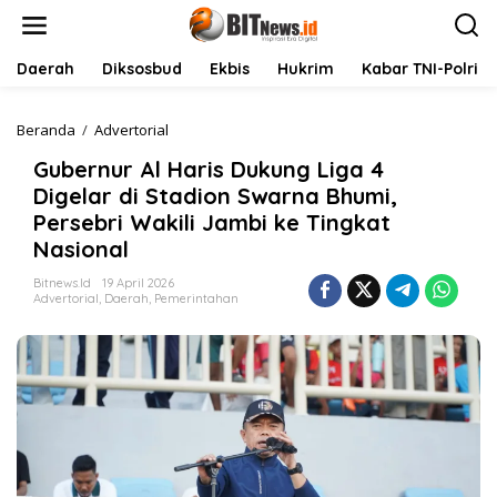
L
e
w
a
Daerah
Diksosbud
Ekbis
Hukrim
Kabar TNI-Polri
t
i
k
Beranda
/
Advertorial
G
e
u
Gubernur Al Haris Dukung Liga 4
k
b
o
e
Digelar di Stadion Swarna Bhumi,
n
r
Persebri Wakili Jambi ke Tingkat
t
n
Nasional
e
u
n
r
Bitnews.id
19 April 2026
A
Advertorial
,
Daerah
,
Pemerintahan
l
H
a
r
i
s
D
u
k
u