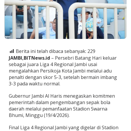
n
g
L
i
g
a
4
D
i
g
Berita ini telah dibaca sebanyak:
229
e
JAMBI,BITNews.id
– Persebri Batang Hari keluar
l
sebagai juara Liga 4 Regional Jambi usai
a
mengalahkan Persikoja Kota Jambi melalui adu
r
penalti dengan skor 5-3, setelah bermain imbang
d
i
3-3 pada waktu normal.
S
t
Gubernur Jambi Al Haris menegaskan komitmen
a
pemerintah dalam pengembangan sepak bola
d
daerah melalui pemanfaatan Stadion Swarna
i
o
Bhumi, Minggu (19/4/2026).
n
S
Final Liga 4 Regional Jambi yang digelar di Stadion
w