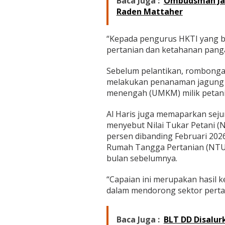
Baca Juga :
Ombudsman Jam
t
Raden Mattaher
a
n
P
“Kepada pengurus HKTI yang bar
a
n
pertanian dan ketahanan pangan
g
a
Sebelum pelantikan, rombong
n
melakukan penanaman jagung se
P
menengah (UMKM) milik petani
r
o
v
Al Haris juga memaparkan sejum
i
menyebut Nilai Tukar Petani (N
n
persen dibanding Februari 202
s
Rumah Tangga Pertanian (NTUP
i
J
bulan sebelumnya.
a
m
“Capaian ini merupakan hasil 
b
dalam mendorong sektor pertani
i
Baca Juga :
BLT DD Disalur