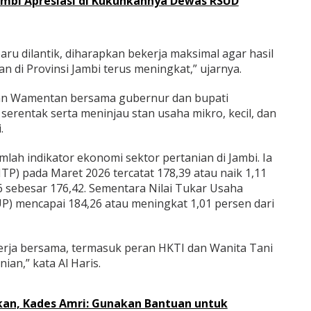
bi Apresiasi di Kukuhkannya Dewas RSUD
u dilantik, diharapkan bekerja maksimal agar hasil
 di Provinsi Jambi terus meningkat,” ujarnya.
an Wamentan bersama gubernur dan bupati
rentak serta meninjau stan usaha mikro, kecil, dan
.
lah indikator ekonomi sektor pertanian di Jambi. Ia
TP) pada Maret 2026 tercatat 178,39 atau naik 1,11
6 sebesar 176,42. Sementara Nilai Tukar Usaha
) mencapai 184,26 atau meningkat 1,01 persen dari
kerja bersama, termasuk peran HKTI dan Wanita Tani
an,” kata Al Haris.
kan, Kades Amri: Gunakan Bantuan untuk