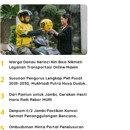
1
Warga Danau Kerinci Kini Bisa Nikmati
Layanan Transportasi Online Maxim
2
Susunan Pengurus Lengkap PWI Pusat
2025-2030, Mukhtadi Putra Nusa Duduki
Jabatan Strategis
3
Dari Pantun untuk Jambi, Gerakan Hesti
Haris Raih Rekor MURI
4
Denpom II/2 Jambi Pastikan Konvoi
Sermat Penanggulangan Bencana
Sumatera Melaju Aman
5
Ombudsman Minta Portal Penelusuran