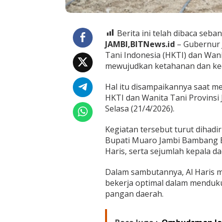
a
S
t
r
Berita ini telah dibaca seban
a
JAMBI,BITNews.id
– Gubernur 
t
Tani Indonesia (HKTI) dan Wan
e
g
mewujudkan ketahanan dan keda
i
s
Hal itu disampaikannya saat m
W
HKTI dan Wanita Tani Provinsi
u
Selasa (21/4/2026).
j
u
d
Kegiatan tersebut turut dihadi
k
Bupati Muaro Jambi Bambang B
a
Haris, serta sejumlah kepala da
n
K
Dalam sambutannya, Al Haris m
e
d
bekerja optimal dalam menduk
a
pangan daerah.
u
l
a