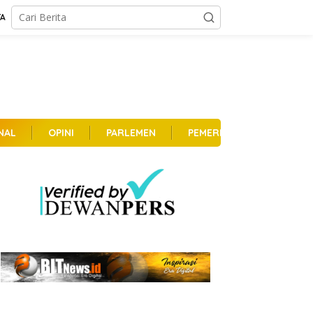
TA
NAL
OPINI
PARLEMEN
PEMERINTAHAN
PER