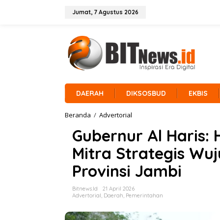
L
e
Jumat, 7 Agustus 2026
w
a
t
i
k
e
k
o
n
DAERAH
DIKSOSBUD
EKBIS
t
e
Beranda
/
Advertorial
G
n
u
Gubernur Al Haris:
b
e
Mitra Strategis W
r
n
Provinsi Jambi
u
r
A
Bitnews.id
21 April 2026
l
Advertorial
,
Daerah
,
Pemerintahan
H
a