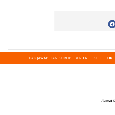
HAK JAWAB DAN KOREKSI BERITA
KODE ETIK
Alamat K