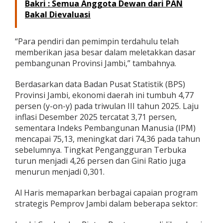
Bakri : Semua Anggota Dewan dari PAN
m
Bakal Dievaluasi
i
a
n
“Para pendiri dan pemimpin terdahulu telah
D
memberikan jasa besar dalam meletakkan dasar
a
e
pembangunan Provinsi Jambi,” tambahnya.
r
a
Berdasarkan data Badan Pusat Statistik (BPS)
h
Provinsi Jambi, ekonomi daerah ini tumbuh 4,77
persen (y-on-y) pada triwulan III tahun 2025. Laju
inflasi Desember 2025 tercatat 3,71 persen,
sementara Indeks Pembangunan Manusia (IPM)
mencapai 75,13, meningkat dari 74,36 pada tahun
sebelumnya. Tingkat Pengangguran Terbuka
turun menjadi 4,26 persen dan Gini Ratio juga
menurun menjadi 0,301.
Al Haris memaparkan berbagai capaian program
strategis Pemprov Jambi dalam beberapa sektor: