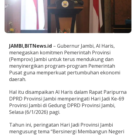
p
r
o
v
J
a
m
b
JAMBI,BITNews.id
– Gubernur Jambi, Al Haris,
i
menegaskan komitmen Pemerintah Provinsi
D
u
(Pemprov) Jambi untuk terus mendukung dan
k
menyinergikan program-program Pemerintah
u
Pusat guna memperkuat pertumbuhan ekonomi
n
daerah.
g
M
a
Hal itu disampaikan Al Haris dalam Rapat Paripurna
k
DPRD Provinsi Jambi memperingati Hari Jadi Ke-69
s
Provinsi Jambi di Gedung DPRD Provinsi Jambi,
i
Selasa (6/1/2026) pagi.
m
a
l
Tahun ini, peringatan Hari Jadi Provinsi Jambi
P
mengusung tema “Bersinergi Membangun Negeri
r