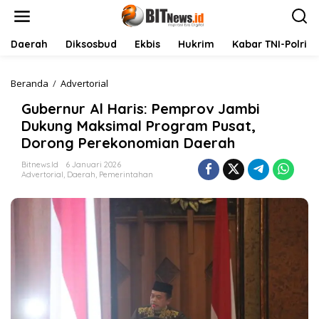
L
e
w
a
Daerah
Diksosbud
Ekbis
Hukrim
Kabar TNI-Polri
t
i
k
Beranda
/
Advertorial
G
e
u
Gubernur Al Haris: Pemprov Jambi
k
b
o
e
Dukung Maksimal Program Pusat,
n
r
Dorong Perekonomian Daerah
t
n
e
u
Bitnews.id
6 Januari 2026
n
r
Advertorial
,
Daerah
,
Pemerintahan
A
l
H
a
r
i
s
:
P
e
m