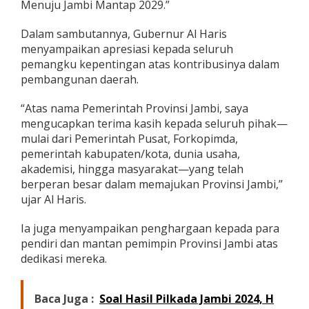
Menuju Jambi Mantap 2029.”
o
g
Dalam sambutannya, Gubernur Al Haris
r
a
menyampaikan apresiasi kepada seluruh
m
pemangku kepentingan atas kontribusinya dalam
P
pembangunan daerah.
u
s
“Atas nama Pemerintah Provinsi Jambi, saya
a
t
mengucapkan terima kasih kepada seluruh pihak—
,
mulai dari Pemerintah Pusat, Forkopimda,
D
pemerintah kabupaten/kota, dunia usaha,
o
akademisi, hingga masyarakat—yang telah
r
berperan besar dalam memajukan Provinsi Jambi,”
o
n
ujar Al Haris.
g
P
Ia juga menyampaikan penghargaan kepada para
e
pendiri dan mantan pemimpin Provinsi Jambi atas
r
dedikasi mereka.
e
k
o
n
Baca Juga :
Soal Hasil Pilkada Jambi 2024, H
o