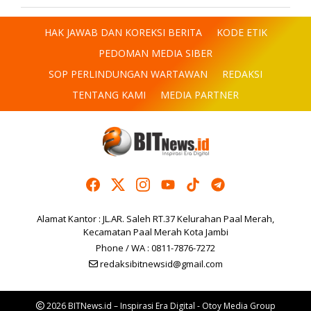
HAK JAWAB DAN KOREKSI BERITA
KODE ETIK
PEDOMAN MEDIA SIBER
SOP PERLINDUNGAN WARTAWAN
REDAKSI
TENTANG KAMI
MEDIA PARTNER
Alamat Kantor : JL.AR. Saleh RT.37 Kelurahan Paal Merah,
Kecamatan Paal Merah Kota Jambi
Phone / WA : 0811-7876-7272
redaksibitnewsid@gmail.com
2026 BITNews.id – Inspirasi Era Digital - Otoy Media Group