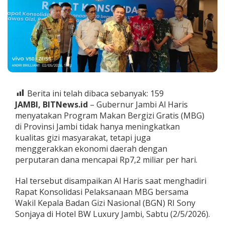
g
r
a
m
M
B
G
G
e
r
Berita ini telah dibaca sebanyak:
159
a
JAMBI, BITNews.id
– Gubernur Jambi Al Haris
k
k
menyatakan Program Makan Bergizi Gratis (MBG)
a
di Provinsi Jambi tidak hanya meningkatkan
n
kualitas gizi masyarakat, tetapi juga
E
menggerakkan ekonomi daerah dengan
k
perputaran dana mencapai Rp7,2 miliar per hari.
o
n
o
Hal tersebut disampaikan Al Haris saat menghadiri
m
Rapat Konsolidasi Pelaksanaan MBG bersama
i
Wakil Kepala Badan Gizi Nasional (BGN) RI Sony
D
Sonjaya di Hotel BW Luxury Jambi, Sabtu (2/5/2026).
a
e