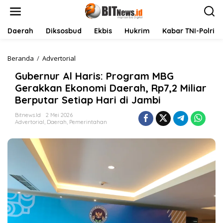
L
e
w
a
Daerah
Diksosbud
Ekbis
Hukrim
Kabar TNI-Polri
t
i
k
Beranda
/
Advertorial
G
e
u
Gubernur Al Haris: Program MBG
k
b
o
e
Gerakkan Ekonomi Daerah, Rp7,2 Miliar
n
r
Berputar Setiap Hari di Jambi
t
n
e
u
Bitnews.id
2 Mei 2026
n
r
Advertorial
,
Daerah
,
Pemerintahan
A
l
H
a
r
i
s
:
P
r
o