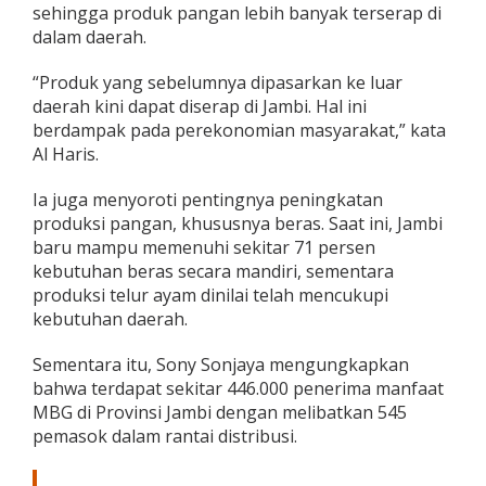
sehingga produk pangan lebih banyak terserap di
t
dalam daerah.
i
a
p
“Produk yang sebelumnya dipasarkan ke luar
H
daerah kini dapat diserap di Jambi. Hal ini
a
berdampak pada perekonomian masyarakat,” kata
r
Al Haris.
i
d
i
Ia juga menyoroti pentingnya peningkatan
J
produksi pangan, khususnya beras. Saat ini, Jambi
a
baru mampu memenuhi sekitar 71 persen
m
kebutuhan beras secara mandiri, sementara
b
i
produksi telur ayam dinilai telah mencukupi
kebutuhan daerah.
Sementara itu, Sony Sonjaya mengungkapkan
bahwa terdapat sekitar 446.000 penerima manfaat
MBG di Provinsi Jambi dengan melibatkan 545
pemasok dalam rantai distribusi.