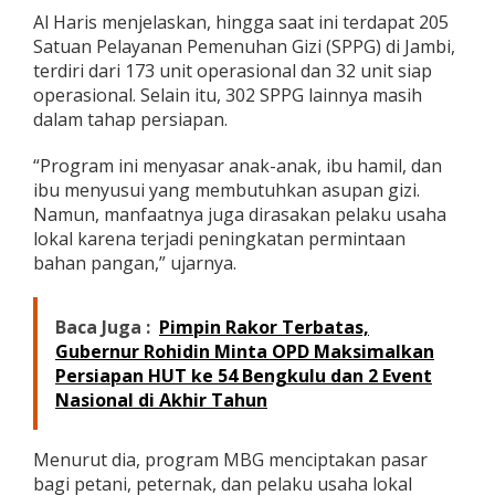
r
Al Haris menjelaskan, hingga saat ini terdapat 205
a
Satuan Pelayanan Pemenuhan Gizi (SPPG) di Jambi,
h
terdiri dari 173 unit operasional dan 32 unit siap
,
operasional. Selain itu, 302 SPPG lainnya masih
R
p
dalam tahap persiapan.
7
,
“Program ini menyasar anak-anak, ibu hamil, dan
2
ibu menyusui yang membutuhkan asupan gizi.
M
Namun, manfaatnya juga dirasakan pelaku usaha
i
l
lokal karena terjadi peningkatan permintaan
i
bahan pangan,” ujarnya.
a
r
B
Baca Juga :
Pimpin Rakor Terbatas,
e
Gubernur Rohidin Minta OPD Maksimalkan
r
p
Persiapan HUT ke 54 Bengkulu dan 2 Event
u
Nasional di Akhir Tahun
t
a
r
Menurut dia, program MBG menciptakan pasar
S
bagi petani, peternak, dan pelaku usaha lokal
e