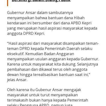
r
a
s
Gubernur Ansar dalam sambutannya
i
menyampaikan bahwa bantuan dana Hibah
o
kendaraan ini bersumber dari dana APBD Kepri
n
yang merupakan hasil aspirasi masyarakat kepada
a
anggota DPRD Kepri.
l
u
n
“Hasil aspirasi dari masyarakat disampaikan teman-
t
teman DPRD kepada Pemerintah Daerah selaku
u
eksekutif. Kemudian Badan Anggaran
k
menyampaikan usulan anggaran kepada Gubernur.
Y
a
Karena untuk masyarakat kita dukung. Selanjutnya
y
pembahasan dan dikawal terus oleh anggota
a
dewan hingga terealisasikan bantuan saat ini,”
s
jelas Ansar.
a
n
s
Oleh karena itu Gubenur Ansar mengajak
e
masyarakat untuk turut menyampaikan
-
terimakasih bukan hanya kepada Pemerintah
K
selaku Pengguna APBD, namun juga
o