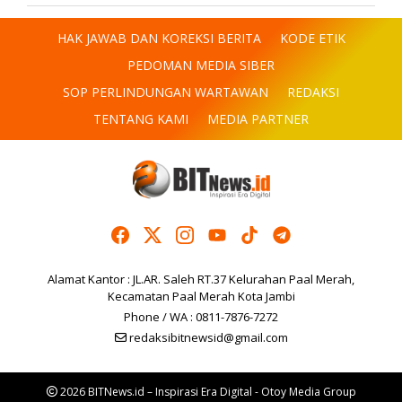
HAK JAWAB DAN KOREKSI BERITA
KODE ETIK
PEDOMAN MEDIA SIBER
SOP PERLINDUNGAN WARTAWAN
REDAKSI
TENTANG KAMI
MEDIA PARTNER
Alamat Kantor : JL.AR. Saleh RT.37 Kelurahan Paal Merah,
Kecamatan Paal Merah Kota Jambi
Phone / WA : 0811-7876-7272
redaksibitnewsid@gmail.com
2026 BITNews.id – Inspirasi Era Digital - Otoy Media Group