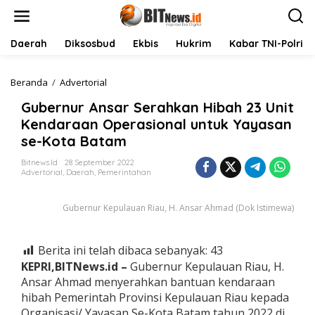
L
e
w
a
Daerah
Diksosbud
Ekbis
Hukrim
Kabar TNI-Polri
t
i
k
Beranda
/
Advertorial
G
e
u
Gubernur Ansar Serahkan Hibah 23 Unit
k
b
o
e
Kendaraan Operasional untuk Yayasan
n
r
se-Kota Batam
t
n
e
u
Bitnews.id
28 September 2022
n
r
Advertorial
,
Daerah
,
Pemerintahan
A
n
Gubernur Kepulauan Riau, H. Ansar Ahmad (Dok Istimewa)
s
a
r
S
Berita ini telah dibaca sebanyak:
43
e
KEPRI,BITNews.id –
Gubernur Kepulauan Riau, H.
r
Ansar Ahmad menyerahkan bantuan kendaraan
a
hibah Pemerintah Provinsi Kepulauan Riau kepada
h
k
Organisasi/ Yayasan Se-Kota Batam tahun 2022 di