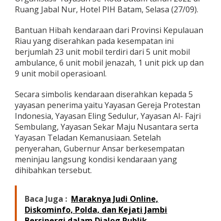
a
Ruang Jabal Nur, Hotel PIH Batam, Selasa (27/09).
n
H
Bantuan Hibah kendaraan dari Provinsi Kepulauan
i
Riau yang diserahkan pada kesempatan ini
b
a
berjumlah 23 unit mobil terdiri dari 5 unit mobil
h
ambulance, 6 unit mobil jenazah, 1 unit pick up dan
2
9 unit mobil operasioanl.
3
U
Secara simbolis kendaraan diserahkan kepada 5
n
i
yayasan penerima yaitu Yayasan Gereja Protestan
t
Indonesia, Yayasan Eling Sedulur, Yayasan Al- Fajri
K
Sembulang, Yayasan Sekar Maju Nusantara serta
e
Yayasan Teladan Kemanusiaan. Setelah
n
penyerahan, Gubernur Ansar berkesempatan
d
a
meninjau langsung kondisi kendaraan yang
r
dihibahkan tersebut.
a
a
n
Baca Juga :
Maraknya Judi Online,
O
Diskominfo, Polda, dan Kejati Jambi
p
e
Bersinergi dalam Dialog Publik