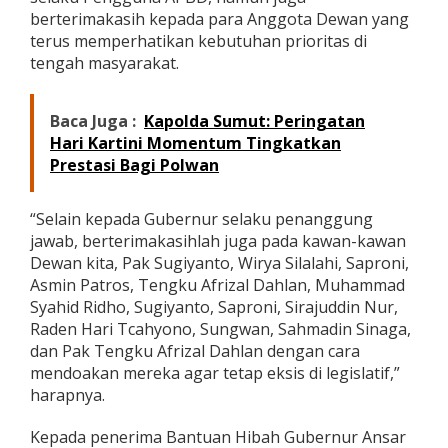
t
berterimakasih kepada para Anggota Dewan yang
a
terus memperhatikan kebutuhan prioritas di
B
tengah masyarakat.
a
t
a
Baca Juga :
Kapolda Sumut: Peringatan
m
Hari Kartini Momentum Tingkatkan
Prestasi Bagi Polwan
“Selain kepada Gubernur selaku penanggung
jawab, berterimakasihlah juga pada kawan-kawan
Dewan kita, Pak Sugiyanto, Wirya Silalahi, Saproni,
Asmin Patros, Tengku Afrizal Dahlan, Muhammad
Syahid Ridho, Sugiyanto, Saproni, Sirajuddin Nur,
Raden Hari Tcahyono, Sungwan, Sahmadin Sinaga,
dan Pak Tengku Afrizal Dahlan dengan cara
mendoakan mereka agar tetap eksis di legislatif,”
harapnya.
Kepada penerima Bantuan Hibah Gubernur Ansar