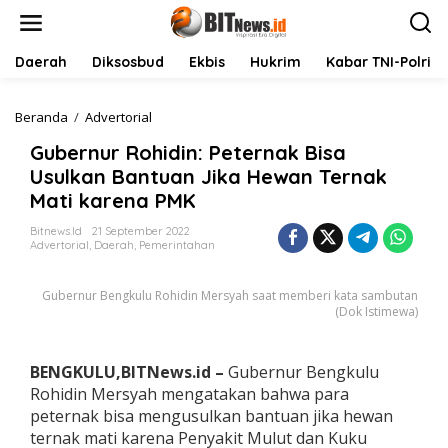
L
e
w
a
Daerah
Diksosbud
Ekbis
Hukrim
Kabar TNI-Polri
t
i
k
Beranda
/
Advertorial
G
e
u
Gubernur Rohidin: Peternak Bisa
k
b
o
e
Usulkan Bantuan Jika Hewan Ternak
n
r
Mati karena PMK
t
n
e
u
Bitnews.id
21 September 2022
n
r
Advertorial
,
Daerah
,
Pemerintahan
R
o
Gubernur Bengkulu Rohidin Mersyah saat memberi kata sambutan
h
(Dok Istimewa)
i
d
i
n
BENGKULU,BITNews.id –
Gubernur Bengkulu
:
Rohidin Mersyah mengatakan bahwa para
P
peternak bisa mengusulkan bantuan jika hewan
e
ternak mati karena Penyakit Mulut dan Kuku
t