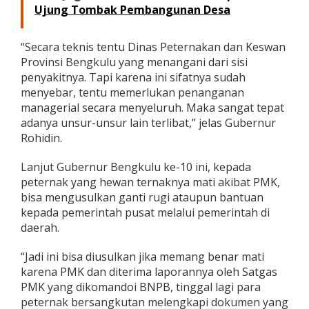
Ujung Tombak Pembangunan Desa
k
a
H
“Secara teknis tentu Dinas Peternakan dan Keswan
e
w
Provinsi Bengkulu yang menangani dari sisi
a
penyakitnya. Tapi karena ini sifatnya sudah
n
menyebar, tentu memerlukan penanganan
T
managerial secara menyeluruh. Maka sangat tepat
e
r
adanya unsur-unsur lain terlibat,” jelas Gubernur
n
Rohidin.
a
k
Lanjut Gubernur Bengkulu ke-10 ini, kepada
M
peternak yang hewan ternaknya mati akibat PMK,
a
t
bisa mengusulkan ganti rugi ataupun bantuan
i
kepada pemerintah pusat melalui pemerintah di
k
daerah.
a
r
“Jadi ini bisa diusulkan jika memang benar mati
e
n
karena PMK dan diterima laporannya oleh Satgas
a
PMK yang dikomandoi BNPB, tinggal lagi para
P
peternak bersangkutan melengkapi dokumen yang
M