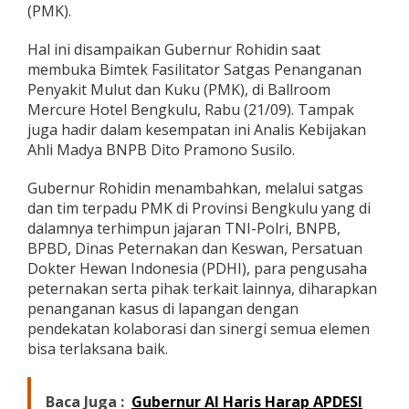
(PMK).
e
r
n
Hal ini disampaikan Gubernur Rohidin saat
a
membuka Bimtek Fasilitator Satgas Penanganan
k
Penyakit Mulut dan Kuku (PMK), di Ballroom
B
Mercure Hotel Bengkulu, Rabu (21/09). Tampak
i
s
juga hadir dalam kesempatan ini Analis Kebijakan
a
Ahli Madya BNPB Dito Pramono Susilo.
U
s
Gubernur Rohidin menambahkan, melalui satgas
u
dan tim terpadu PMK di Provinsi Bengkulu yang di
l
k
dalamnya terhimpun jajaran TNI-Polri, BNPB,
a
BPBD, Dinas Peternakan dan Keswan, Persatuan
n
Dokter Hewan Indonesia (PDHI), para pengusaha
B
peternakan serta pihak terkait lainnya, diharapkan
a
n
penanganan kasus di lapangan dengan
t
pendekatan kolaborasi dan sinergi semua elemen
u
bisa terlaksana baik.
a
n
J
Baca Juga :
Gubernur Al Haris Harap APDESI
i