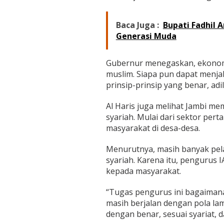
y
a
r
Baca Juga :
Bupati Fadhil A
i
Generasi Muda
a
h
d
Gubernur menegaskan, ekonomi
i
muslim. Siapa pun dapat menja
J
a
prinsip-prinsip yang benar, ad
m
b
Al Haris juga melihat Jambi m
i
syariah. Mulai dari sektor pe
masyarakat di desa-desa.
Menurutnya, masih banyak pe
syariah. Karena itu, pengurus 
kepada masyarakat.
“Tugas pengurus ini bagaiman
masih berjalan dengan pola lama
dengan benar, sesuai syariat,