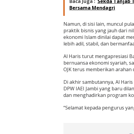
Baca Juga :
Sekda Tanjab T
Bersama Mendagri
Namun, di sisi lain, muncul pu
praktik bisnis yang jauh dari ni
ekonomi Islam dinilai dapat m
lebih adil, stabil, dan bermanfaa
Al Haris turut mengapresiasi 
bernuansa ekonomi syariah, sal
OJK terus memberikan arahan d
Di akhir sambutannya, Al Har
DPW IAEI Jambi yang baru dila
dan menghadirkan program kon
“Selamat kepada pengurus yang 