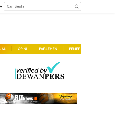
TA
NAL
OPINI
PARLEMEN
PEMERINTAHAN
PER