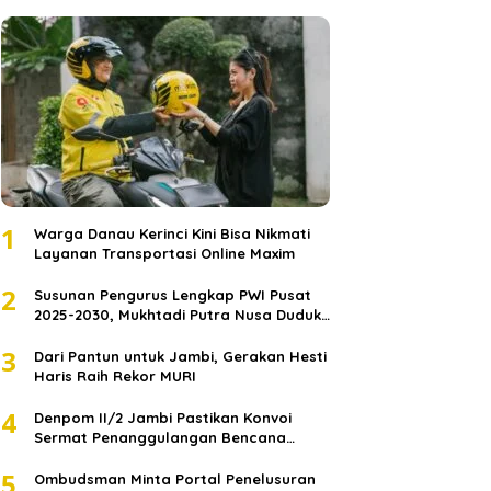
1
Warga Danau Kerinci Kini Bisa Nikmati
Layanan Transportasi Online Maxim
2
Susunan Pengurus Lengkap PWI Pusat
2025-2030, Mukhtadi Putra Nusa Duduki
Jabatan Strategis
3
Dari Pantun untuk Jambi, Gerakan Hesti
Haris Raih Rekor MURI
4
Denpom II/2 Jambi Pastikan Konvoi
Sermat Penanggulangan Bencana
Sumatera Melaju Aman
5
Ombudsman Minta Portal Penelusuran