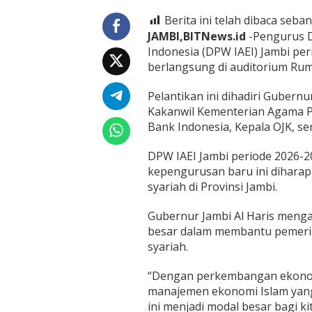
i
s
Berita ini telah dibaca seban
D
JAMBI,BITNews.id
-Pengurus D
o
Indonesia (DPW IAEI) Jambi peri
r
o
berlangsung di auditorium Rum
n
g
Pelantikan ini dihadiri Gubernu
P
Kakanwil Kementerian Agama Pr
e
Bank Indonesia, Kepala OJK, se
n
g
u
DPW IAEI Jambi periode 2026-20
a
kepengurusan baru ini diha
t
syariah di Provinsi Jambi.
a
n
Gubernur Jambi Al Haris menga
E
k
besar dalam membantu pemeri
o
syariah.
n
o
“Dengan perkembangan ekonomi
m
manajemen ekonomi Islam yang 
i
S
ini menjadi modal besar bagi kita