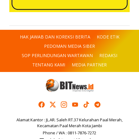
HAK JAWAB DAN KOREKSI BERITA
KODE ETIK
PEDOMAN MEDIA SIBER
SOP PERLINDUNGAN WARTAWAN
REDAKSI
TENTANG KAMI
MEDIA PARTNER
Alamat Kantor : JL.AR. Saleh RT.37 Kelurahan Paal Merah,
Kecamatan Paal Merah Kota Jambi
Phone / WA : 0811-7876-7272