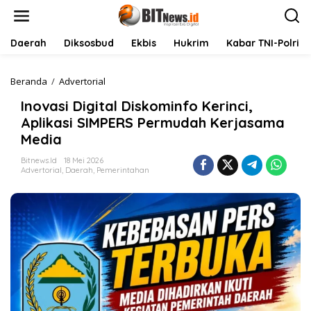
L
e
w
a
Daerah
Diksosbud
Ekbis
Hukrim
Kabar TNI-Polri
t
i
k
Beranda
/
Advertorial
I
e
n
Inovasi Digital Diskominfo Kerinci,
k
o
o
v
Aplikasi SIMPERS Permudah Kerjasama
n
a
Media
t
s
e
i
Bitnews.id
18 Mei 2026
n
D
Advertorial
,
Daerah
,
Pemerintahan
i
g
i
t
a
l
D
i
s
k
o