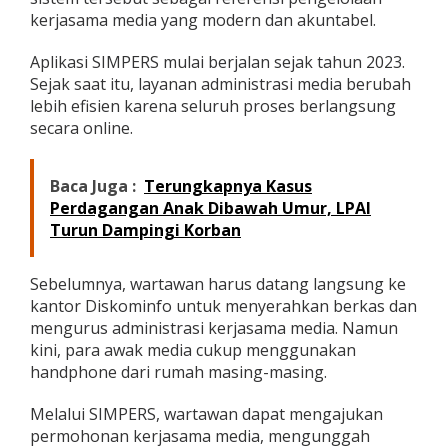
E
kerjasama media yang modern dan akuntabel.
R
S
Aplikasi SIMPERS mulai berjalan sejak tahun 2023.
P
Sejak saat itu, layanan administrasi media berubah
e
r
lebih efisien karena seluruh proses berlangsung
m
secara online.
u
d
a
Baca Juga :
Terungkapnya Kasus
h
Perdagangan Anak Dibawah Umur, LPAI
K
Turun Dampingi Korban
e
r
j
Sebelumnya, wartawan harus datang langsung ke
a
s
kantor Diskominfo untuk menyerahkan berkas dan
a
mengurus administrasi kerjasama media. Namun
m
kini, para awak media cukup menggunakan
a
handphone dari rumah masing-masing.
M
e
d
Melalui SIMPERS, wartawan dapat mengajukan
i
permohonan kerjasama media, mengunggah
a