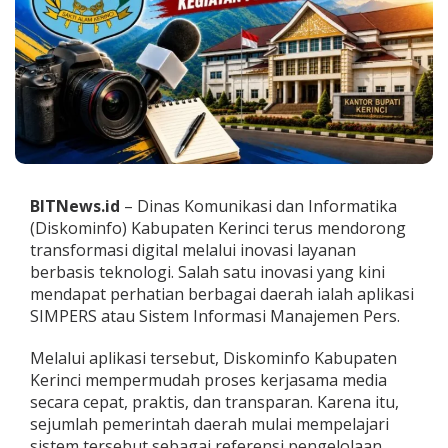
m
i
n
f
o
K
e
r
i
n
c
BITNews.id
– Dinas Komunikasi dan Informatika
i
(Diskominfo) Kabupaten Kerinci terus mendorong
,
A
transformasi digital melalui inovasi layanan
p
berbasis teknologi. Salah satu inovasi yang kini
l
mendapat perhatian berbagai daerah ialah aplikasi
i
SIMPERS atau Sistem Informasi Manajemen Pers.
k
a
s
Melalui aplikasi tersebut, Diskominfo Kabupaten
i
Kerinci mempermudah proses kerjasama media
S
secara cepat, praktis, dan transparan. Karena itu,
I
sejumlah pemerintah daerah mulai mempelajari
M
P
sistem tersebut sebagai referensi pengelolaan