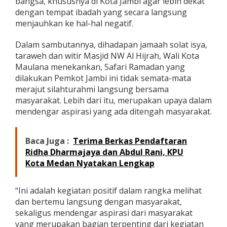
bangsa, khususnya di Kota Jambi agar lebih dekat
a
dengan tempat ibadah yang secara langsung
n
menjauhkan ke hal-hal negatif.
t
u
a
Dalam sambutannya, dihadapan jamaah solat isya,
n
taraweh dan witir Masjid NW Al Hijrah, Wali Kota
A
Maulana menekankan, Safari Ramadan yang
k
dilakukan Pemkot Jambi ini tidak semata-mata
s
merajut silahturahmi langsung bersama
e
s
masyarakat. Lebih dari itu, merupakan upaya dalam
W
mendengar aspirasi yang ada ditengah masyarakat.
i
f
i
Baca Juga :
Terima Berkas Pendaftaran
G
Ridha Dharmajaya dan Abdul Rani, KPU
r
a
Kota Medan Nyatakan Lengkap
t
i
s
“Ini adalah kegiatan positif dalam rangka melihat
d
dan bertemu langsung dengan masyarakat,
i
sekaligus mendengar aspirasi dari masyarakat
M
yang merupakan bagian terpenting dari kegiatan
a