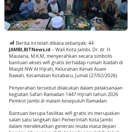
l
N
e
g
a
t
i
f
Berita ini telah dibaca sebanyak:
44
,
JAMBI,BITNews.id
– Wali Kota Jambi, Dr. dr. H.
P
Maulana, M.K.M, menyerahkan secara simbolis
e
m
bantuan akses wifi gratis terhadap rumah ibadah di
k
Masjid NW Al Hijrah, Kelurahan Kenali Asam
o
Bawah, Kecamatan Kotabaru, Jumat (27/02/2026).
t
J
Penyerahan tersebut dilakukan dalam pelaksanaan
a
m
kegiatan Safari Ramadan 1447 Hijriah tahun 2026
b
Pemkot Jambi di malam kesepuluh Ramadan.
i
B
Bantuan berupa fasilitas wifi gratis ini merupakan
e
salah satu langkah dari Pemerintah Kota Jambi
r
i
dalam mendekatkan generasi muda masa depan
B