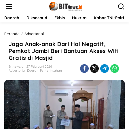
L
e
w
a
Daerah
Diksosbud
Ekbis
Hukrim
Kabar TNI-Polri
t
i
k
Beranda
/
Advertorial
J
e
a
Jaga Anak-anak Dari Hal Negatif,
k
g
o
a
Pemkot Jambi Beri Bantuan Akses Wifi
n
A
Gratis di Masjid
t
n
e
a
Bitnews.id
27 Februari 2026
n
k
Advertorial
,
Daerah
,
Pemerintahan
-
a
n
a
k
D
a
r
i
H
a