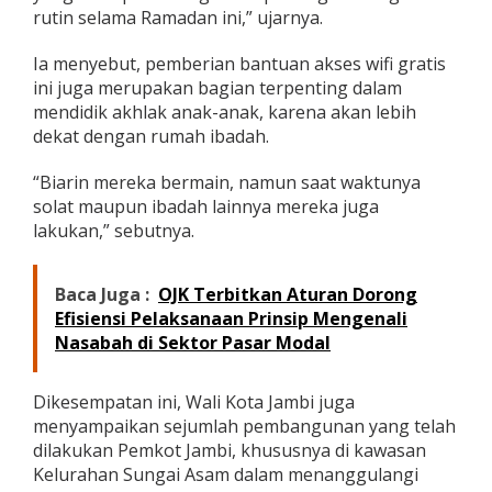
rutin selama Ramadan ini,” ujarnya.
s
j
i
Ia menyebut, pemberian bantuan akses wifi gratis
d
ini juga merupakan bagian terpenting dalam
mendidik akhlak anak-anak, karena akan lebih
dekat dengan rumah ibadah.
“Biarin mereka bermain, namun saat waktunya
solat maupun ibadah lainnya mereka juga
lakukan,” sebutnya.
Baca Juga :
OJK Terbitkan Aturan Dorong
Efisiensi Pelaksanaan Prinsip Mengenali
Nasabah di Sektor Pasar Modal
Dikesempatan ini, Wali Kota Jambi juga
menyampaikan sejumlah pembangunan yang telah
dilakukan Pemkot Jambi, khususnya di kawasan
Kelurahan Sungai Asam dalam menanggulangi