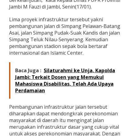
berkelanjutan,” kata Kepala Dinas PUPR Provinsi
r
Jambi M Fauzi di Jambi, Senin(17/01).
o
y
Lima proyek infrastruktur tersebut yakni
e
k
pembangunan jalan di Simpang Pelawan-Batang
M
Asai, jalan Simpang Pudak-Suak Kandis dan jalan
u
Simpang Teluk Nilau-Senyerang. Kemudian
l
pembangunan stadion sepak bola bertaraf
t
internasional dan Islamic Center.
i
y
e
a
Baca Juga :
Silaturahmi ke Unja, Kapolda
r
Jambi: Terkait Dosen yang Memukul
s
Mahasiswa Disabilitas, Telah Ada Upaya
d
Perdamaian
i
B
a
Pembangunan infrastruktur jalan tersebut
n
g
diharapkan dapat mendongkrak perekonomian
u
masyarakat di daerah itu mengingat jalan
n
merupakan infrastruktur dasar yang cukup vital
T
untuk akses perekonomian masyarakat. Dengan
a