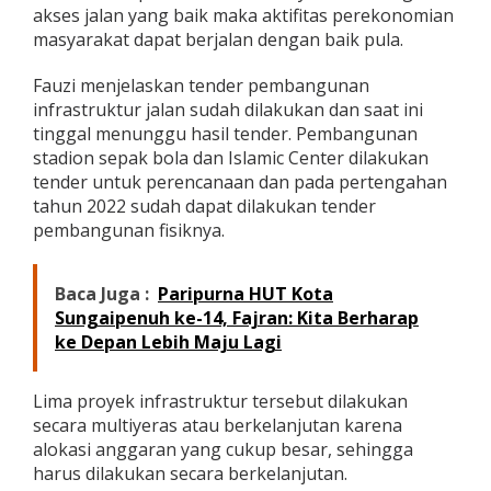
akses jalan yang baik maka aktifitas perekonomian
h
u
masyarakat dapat berjalan dengan baik pula.
n
2
Fauzi menjelaskan tender pembangunan
0
infrastruktur jalan sudah dilakukan dan saat ini
2
tinggal menunggu hasil tender. Pembangunan
2
stadion sepak bola dan Islamic Center dilakukan
tender untuk perencanaan dan pada pertengahan
tahun 2022 sudah dapat dilakukan tender
pembangunan fisiknya.
Baca Juga :
Paripurna HUT Kota
Sungaipenuh ke-14, Fajran: Kita Berharap
ke Depan Lebih Maju Lagi
Lima proyek infrastruktur tersebut dilakukan
secara multiyeras atau berkelanjutan karena
alokasi anggaran yang cukup besar, sehingga
harus dilakukan secara berkelanjutan.