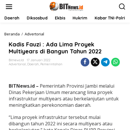
L
e
w
a
Daerah
Diksosbud
Ekbis
Hukrim
Kabar TNI-Polri
t
i
k
Beranda
/
Advertorial
K
e
a
Kadis Fauzi : Ada Lima Proyek
k
d
o
i
Multiyears di Bangun Tahun 2022
n
s
t
F
Bitnews.id
17 Januari 2022
Advertorial
,
Daerah
,
Pemerintahan
e
a
n
u
z
i
BITNews.id –
Pemerintah Provinsi Jambi melalui
:
A
Dinas Pekerjaan Umum merancang lima proyek
d
infrastruktur multiyears atau berkelanjutan untuk
a
meningkatkan perekonomian daerah.
L
i
“Lima proyek infrastruktur tersebut mulai
m
a
dibangun tahun 2022 ini secara multiyears atau
P