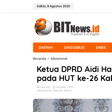
L
e
Sabtu, 8 Agustus 2026
w
a
t
i
k
e
k
o
n
DAERAH
DIKSOSBUD
EKBIS
t
e
Beranda
/
Advertorial
K
n
e
Ketua DPRD Aidi H
t
u
pada HUT ke-26 Ka
a
D
P
Bitnews.id
22 Oktober 2025
R
Advertorial
,
Daerah
,
Politik
D
A
i
d