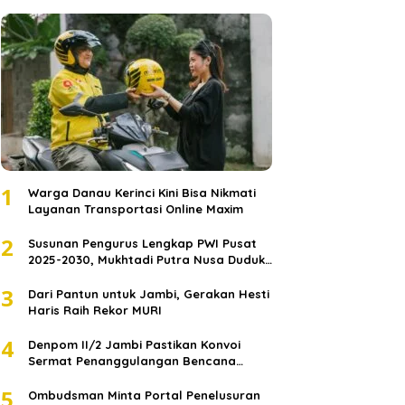
1
Warga Danau Kerinci Kini Bisa Nikmati
Layanan Transportasi Online Maxim
2
Susunan Pengurus Lengkap PWI Pusat
2025-2030, Mukhtadi Putra Nusa Duduki
Jabatan Strategis
3
Dari Pantun untuk Jambi, Gerakan Hesti
Haris Raih Rekor MURI
4
Denpom II/2 Jambi Pastikan Konvoi
Sermat Penanggulangan Bencana
Sumatera Melaju Aman
5
Ombudsman Minta Portal Penelusuran