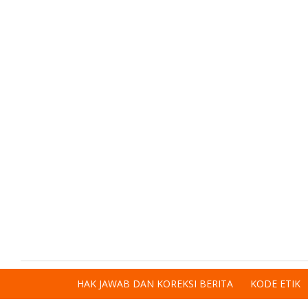
HAK JAWAB DAN KOREKSI BERITA
KODE ETIK