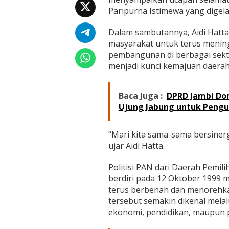
a
Paripurna Istimewa yang digel
H
U
T
Dalam sambutannya, Aidi Hatt
k
masyarakat untuk terus menin
e
pembangunan di berbagai sekto
-
menjadi kunci kemajuan daerah
2
6
K
a
Baca Juga :
DPRD Jambi Do
b
Ujung Jabung untuk Pengu
u
p
a
“Mari kita sama-sama bersiner
t
ujar Aidi Hatta.
e
n
Politisi PAN dari Daerah Pemil
M
u
berdiri pada 12 Oktober 1999 
a
terus berbenah dan menorehkan
r
tersebut semakin dikenal mela
o
ekonomi, pendidikan, maupun p
J
a