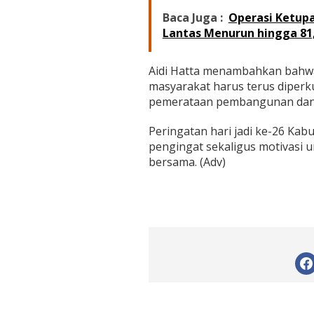
m
Baca Juga :
Operasi Ketupa
b
i
Lantas Menurun hingga 81
Aidi Hatta menambahkan bahwa
masyarakat harus terus diperk
pemerataan pembangunan dan 
Peringatan hari jadi ke-26 K
pengingat sekaligus motivasi
bersama. (Adv)