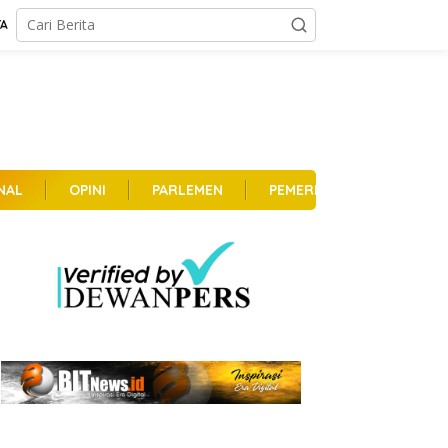
TA
NAL
OPINI
PARLEMEN
PEMERINTAHAN
PER