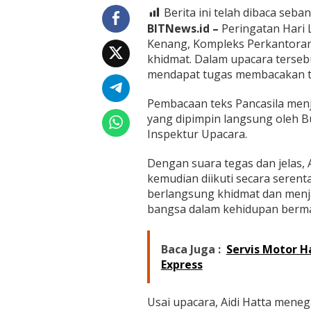
l
Berita ini telah dibaca seban
a
BITNews.id –
Peringatan Hari L
p
a
Kenang, Kompleks Perkantoran 
d
khidmat. Dalam upacara terseb
a
mendapat tugas membacakan tek
U
p
Pembacaan teks Pancasila menj
a
c
yang dipimpin langsung oleh 
a
Inspektur Upacara.
r
a
Dengan suara tegas dan jelas, 
H
kemudian diikuti secara seren
a
r
berlangsung khidmat dan menjad
i
bangsa dalam kehidupan berma
L
a
h
Baca Juga :
Servis Motor H
i
Express
r
P
a
Usai upacara, Aidi Hatta mene
n