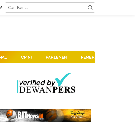
TA
NAL
OPINI
PARLEMEN
PEMERINTAHAN
PER