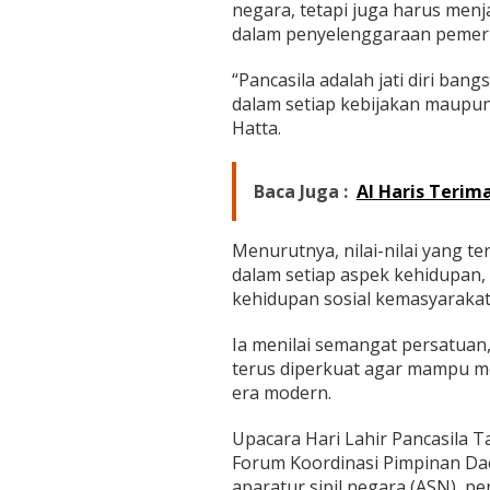
c
negara, tetapi juga harus men
a
dalam penyelenggaraan pemer
s
i
“Pancasila adalah jati diri ban
l
dalam setiap kebijakan maupun 
a
2
Hatta.
0
2
6
Baca Juga :
Al Haris Teri
Menurutnya, nilai-nilai yang t
dalam setiap aspek kehidupan,
kehidupan sosial kemasyarakat
Ia menilai semangat persatuan,
terus diperkuat agar mampu m
era modern.
Upacara Hari Lahir Pancasila 
Forum Koordinasi Pimpinan Dae
aparatur sipil negara (ASN), pe