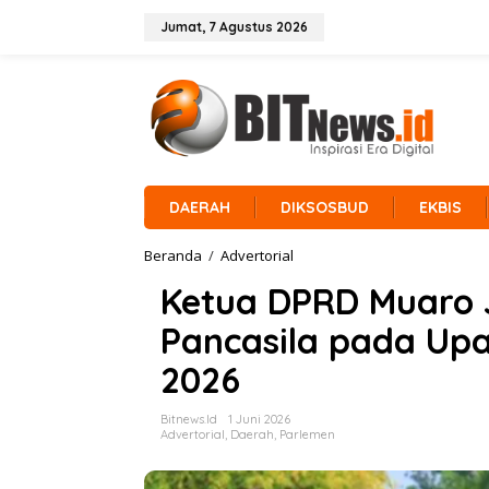
L
e
Jumat, 7 Agustus 2026
w
a
t
i
k
e
k
o
n
DAERAH
DIKSOSBUD
EKBIS
t
e
Beranda
/
Advertorial
K
n
e
Ketua DPRD Muaro 
t
u
Pancasila pada Upa
a
D
2026
P
R
D
Bitnews.id
1 Juni 2026
M
Advertorial
,
Daerah
,
Parlemen
u
a