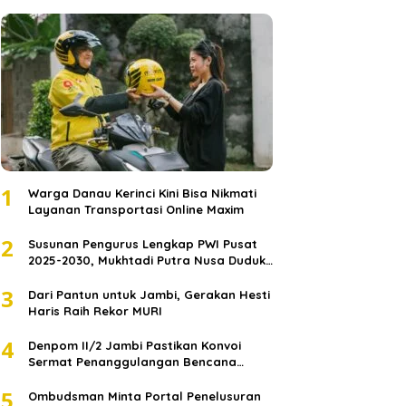
1
Warga Danau Kerinci Kini Bisa Nikmati
Layanan Transportasi Online Maxim
2
Susunan Pengurus Lengkap PWI Pusat
2025-2030, Mukhtadi Putra Nusa Duduki
Jabatan Strategis
3
Dari Pantun untuk Jambi, Gerakan Hesti
Haris Raih Rekor MURI
4
Denpom II/2 Jambi Pastikan Konvoi
Sermat Penanggulangan Bencana
Sumatera Melaju Aman
5
Ombudsman Minta Portal Penelusuran