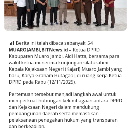
T
e
r
i
m
a
K
u
Berita ini telah dibaca sebanyak:
54
n
MUAROJAMBI,BITNews.id –
Ketua DPRD
j
Kabupaten Muaro Jambi, Aidi Hatta, bersama para
u
n
wakil ketua menerima kunjungan silaturahmi
g
Kepala Kejaksaan Negeri (Kajari) Muaro Jambi yang
a
baru, Karya Graham Hutagaol, di ruang kerja Ketua
n
DPRD pada Rabu (12/11/2025).
K
a
j
Pertemuan tersebut menjadi langkah awal untuk
a
memperkuat hubungan kelembagaan antara DPRD
r
dan Kejaksaan Negeri dalam mendukung
i
pembangunan daerah serta memastikan
B
a
pelaksanaan penegakan hukum yang transparan
r
dan berkeadilan.
u