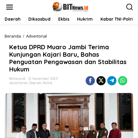
L
e
w
a
Daerah
Diksosbud
Ekbis
Hukrim
Kabar TNI-Polri
t
i
k
Beranda
/
Advertorial
K
e
e
Ketua DPRD Muaro Jambi Terima
k
t
o
u
Kunjungan Kajari Baru, Bahas
n
a
Penguatan Pengawasan dan Stabilitas
t
D
Hukum
e
P
n
R
Bitnews.id
12 November 2025
D
Advertorial
,
Daerah
,
Politik
M
u
a
r
o
J
a
m
b
i