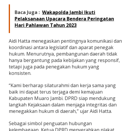
,
B
Baca Juga :
Wakapolda Jambi Ikuti
a
Pelaksanaan Upacara Bendera Peringatan
h
Hari Pahlawan Tahun 2023
a
s
P
Aidi Hatta menegaskan pentingnya komunikasi dan
e
n
koordinasi antara legislatif dan aparat penegak
g
hukum. Menurutnya, pembangunan daerah tidak
u
hanya bergantung pada kebijakan yang responsif,
a
tetapi juga pada penegakan hukum yang
t
a
konsisten.
n
P
“Kami berharap silaturahmi dan kerja sama yang
e
baik ini dapat terus terjaga demi kemajuan
n
Kabupaten Muaro Jambi. DPRD siap mendukung
g
a
langkah Kejaksaan dalam menjaga integritas dan
w
menegakkan hukum di daerah,” ujar Aidi Hatta.
a
s
Sebagai simbol penguatan hubungan
a
kelembagaan, Ketua DPRD menyerahkan plakat
n