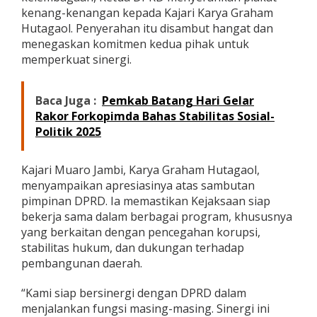
d
kenang-kenangan kepada Kajari Karya Graham
a
Hutagaol. Penyerahan itu disambut hangat dan
n
menegaskan komitmen kedua pihak untuk
S
memperkuat sinergi.
t
a
b
Baca Juga :
Pemkab Batang Hari Gelar
i
l
Rakor Forkopimda Bahas Stabilitas Sosial-
i
Politik 2025
t
a
s
Kajari Muaro Jambi, Karya Graham Hutagaol,
H
menyampaikan apresiasinya atas sambutan
u
pimpinan DPRD. Ia memastikan Kejaksaan siap
k
u
bekerja sama dalam berbagai program, khususnya
m
yang berkaitan dengan pencegahan korupsi,
stabilitas hukum, dan dukungan terhadap
pembangunan daerah.
“Kami siap bersinergi dengan DPRD dalam
menjalankan fungsi masing-masing. Sinergi ini