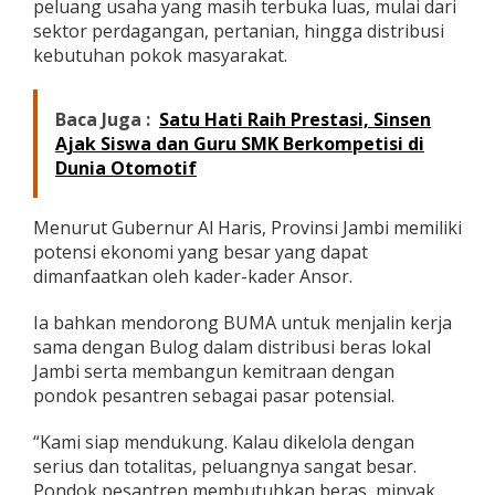
peluang usaha yang masih terbuka luas, mulai dari
i
sektor perdagangan, pertanian, hingga distribusi
J
kebutuhan pokok masyarakat.
a
m
b
i
Baca Juga :
Satu Hati Raih Prestasi, Sinsen
Ajak Siswa dan Guru SMK Berkompetisi di
Dunia Otomotif
Menurut Gubernur Al Haris, Provinsi Jambi memiliki
potensi ekonomi yang besar yang dapat
dimanfaatkan oleh kader-kader Ansor.
Ia bahkan mendorong BUMA untuk menjalin kerja
sama dengan Bulog dalam distribusi beras lokal
Jambi serta membangun kemitraan dengan
pondok pesantren sebagai pasar potensial.
“Kami siap mendukung. Kalau dikelola dengan
serius dan totalitas, peluangnya sangat besar.
Pondok pesantren membutuhkan beras, minyak