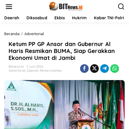
L
e
w
a
Daerah
Diksosbud
Ekbis
Hukrim
Kabar TNI-Polri
t
i
k
Beranda
/
Advertorial
K
e
e
Ketum PP GP Ansor dan Gubernur Al
k
t
o
u
Haris Resmikan BUMA, Siap Gerakkan
n
m
Ekonomi Umat di Jambi
t
P
e
P
Bitnews.id
3 Juni 2026
n
G
Advertorial
,
Daerah
,
Pemerintahan
P
A
n
s
o
r
d
a
n
G
u