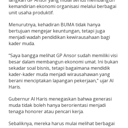
langkah GP Ansor yang mulai serius membangun
,
kemandirian ekonomi organisasi melalui berbagai
S
unit usaha produktif.
i
a
Menurutnya, kehadiran BUMA tidak hanya
p
G
bertujuan mengejar keuntungan, tetapi juga
e
menjadi wadah pendidikan kewirausahaan bagi
r
kader muda.
a
k
“Saya bangga melihat GP Ansor sudah memiliki visi
k
a
besar dalam membangun ekonomi umat. Ini bukan
n
sekadar soal bisnis, tetapi bagaimana mendidik
E
kader-kader muda menjadi wirausahawan yang
k
berani menciptakan lapangan pekerjaan,” ujar Al
o
n
Haris.
o
m
Gubernur Al Haris menegaskan bahwa generasi
i
muda tidak boleh hanya berorientasi menjadi
U
tenaga honorer atau pencari kerja.
m
a
t
Sebaliknya, mereka harus mulai melihat berbagai
d