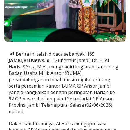
b
e
r
n
u
r
A
l
H
a
Berita ini telah dibaca sebanyak:
165
r
JAMBI,BITNews.id
– Gubernur Jambi, Dr. H. Al
i
s
Haris, S.Sos., M.H., menghadiri kegiatan Launching
R
Badan Usaha Milik Ansor (BUMA),
e
penandatanganan hibah mesin digital printing,
s
serta peresmian Kantor BUMA GP Ansor Jambi
m
yang dirangkaikan dengan peringatan Harlah ke-
i
k
92 GP Ansor, bertempat di Sekretariat GP Ansor
a
Provinsi Jambi Telanaipura, Selasa (02/06/2026)
n
malam.
B
U
Dalam sambutannya, Al Haris mengapresiasi
M
A