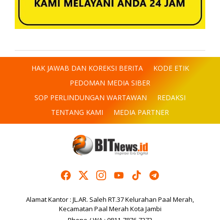
HAK JAWAB DAN KOREKSI BERITA
KODE ETIK
PEDOMAN MEDIA SIBER
SOP PERLINDUNGAN WARTAWAN
REDAKSI
TENTANG KAMI
MEDIA PARTNER
Alamat Kantor : JL.AR. Saleh RT.37 Kelurahan Paal Merah,
Kecamatan Paal Merah Kota Jambi