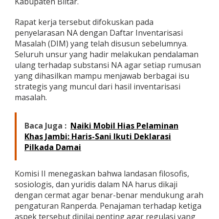
Kabupaten Blitar.
a
d
Rapat kerja tersebut difokuskan pada
e
penyelarasan NA dengan Daftar Inventarisasi
m
i
Masalah (DIM) yang telah disusun sebelumnya.
k
Seluruh unsur yang hadir melakukan pendalaman
R
ulang terhadap substansi NA agar setiap rumusan
a
yang dihasilkan mampu menjawab berbagai isu
n
p
strategis yang muncul dari hasil inventarisasi
e
masalah.
r
d
a
Baca Juga :
Naiki Mobil Hias Pelaminan
P
Khas Jambi: Haris-Sani Ikuti Deklarasi
e
Pilkada Damai
r
t
a
Komisi II menegaskan bahwa landasan filosofis,
n
i
sosiologis, dan yuridis dalam NA harus dikaji
a
dengan cermat agar benar-benar mendukung arah
n
pengaturan Ranperda. Penajaman terhadap ketiga
O
aspek tersebut dinilai penting agar regulasi yang
r