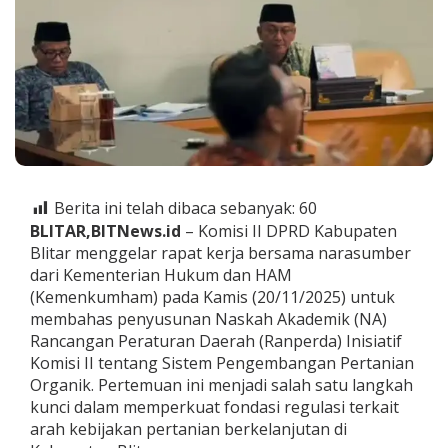
e
n
B
l
i
t
a
r
M
a
t
Berita ini telah dibaca sebanyak:
60
a
n
BLITAR,BITNews.id
– Komisi II DPRD Kabupaten
g
Blitar menggelar rapat kerja bersama narasumber
k
dari Kementerian Hukum dan HAM
a
(Kemenkumham) pada Kamis (20/11/2025) untuk
n
N
membahas penyusunan Naskah Akademik (NA)
a
Rancangan Peraturan Daerah (Ranperda) Inisiatif
s
Komisi II tentang Sistem Pengembangan Pertanian
k
Organik. Pertemuan ini menjadi salah satu langkah
a
kunci dalam memperkuat fondasi regulasi terkait
h
A
arah kebijakan pertanian berkelanjutan di
k