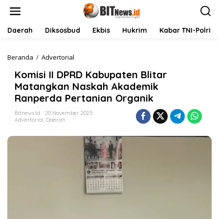
L
e
w
a
Daerah
Diksosbud
Ekbis
Hukrim
Kabar TNI-Polri
t
i
k
Beranda
/
Advertorial
K
e
o
Komisi II DPRD Kabupaten Blitar
k
m
o
i
Matangkan Naskah Akademik
n
s
Ranperda Pertanian Organik
t
i
e
I
Bitnews.id
20 November 2025
n
I
Advertorial
,
Daerah
D
P
R
D
K
a
b
u
p
a
t