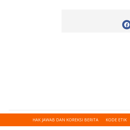
HAK JAWAB DAN KOREKSI BERITA
KODE ETIK