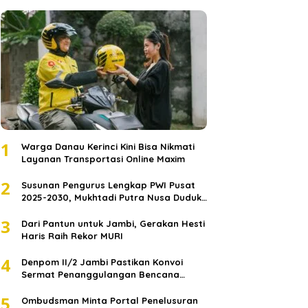
1
Warga Danau Kerinci Kini Bisa Nikmati
Layanan Transportasi Online Maxim
2
Susunan Pengurus Lengkap PWI Pusat
2025-2030, Mukhtadi Putra Nusa Duduki
Jabatan Strategis
3
Dari Pantun untuk Jambi, Gerakan Hesti
Haris Raih Rekor MURI
4
Denpom II/2 Jambi Pastikan Konvoi
Sermat Penanggulangan Bencana
Sumatera Melaju Aman
5
Ombudsman Minta Portal Penelusuran