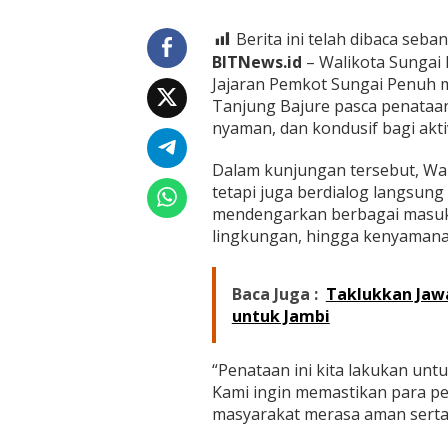
,
W
Berita ini telah dibaca seban
a
k
BITNews.id
– Walikota Sungai P
o
Jajaran Pemkot Sungai Penuh
A
Tanjung Bajure pasca penataan,
l
nyaman, dan kondusif bagi aktivi
f
i
n
Dalam kunjungan tersebut, Wak
D
tetapi juga berdialog langsun
i
mendengarkan berbagai masuka
a
lingkungan, hingga kenyamana
l
o
g
Baca Juga :
Taklukkan Jaw
b
e
untuk Jambi
r
s
a
“Penataan ini kita lakukan unt
m
Kami ingin memastikan para pe
a
masyarakat merasa aman serta 
P
e