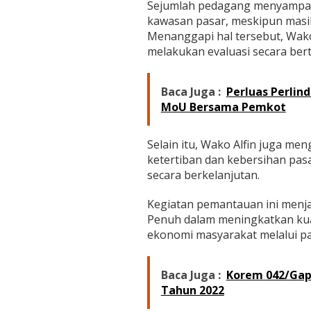
Sejumlah pedagang menyampaik
d
a
kawasan pasar, meskipun masih
g
Menanggapi hal tersebut, Wak
a
melakukan evaluasi secara ber
n
g
d
Baca Juga :
Perluas Perlin
a
n
MoU Bersama Pemkot
P
e
n
Selain itu, Wako Alfin juga m
g
ketertiban dan kebersihan pas
u
secara berkelanjutan.
n
j
Kegiatan pemantauan ini menja
u
n
Penuh dalam meningkatkan kual
g
ekonomi masyarakat melalui pas
P
a
s
Baca Juga :
Korem 042/Gapu
a
Tahun 2022
r