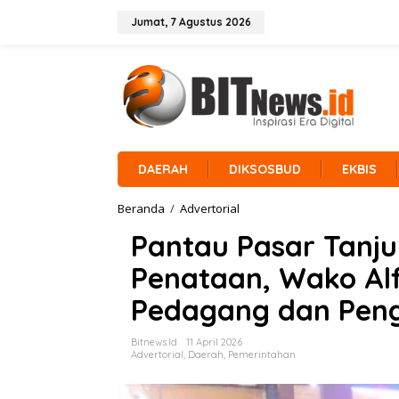
L
e
Jumat, 7 Agustus 2026
w
a
t
i
k
e
k
o
n
DAERAH
DIKSOSBUD
EKBIS
t
e
Beranda
/
Advertorial
P
n
a
Pantau Pasar Tanju
n
t
Penataan, Wako Alf
a
u
Pedagang dan Peng
P
a
s
Bitnews.id
11 April 2026
a
Advertorial
,
Daerah
,
Pemerintahan
r
T