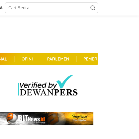
TA
NAL
OPINI
PARLEMEN
PEMERINTAHAN
PER