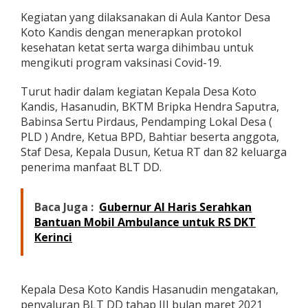
t
Kegiatan yang dilaksanakan di Aula Kantor Desa
r
Koto Kandis dengan menerapkan protokol
i
b
kesehatan ketat serta warga dihimbau untuk
u
mengikuti program vaksinasi Covid-19.
s
i
Turut hadir dalam kegiatan Kepala Desa Koto
k
Kandis, Hasanudin, BKTM Bripka Hendra Saputra,
a
n
Babinsa Sertu Pirdaus, Pendamping Lokal Desa (
B
PLD ) Andre, Ketua BPD, Bahtiar beserta anggota,
L
Staf Desa, Kepala Dusun, Ketua RT dan 82 keluarga
T
penerima manfaat BLT DD.
D
D
T
Baca Juga :
Gubernur Al Haris Serahkan
a
h
Bantuan Mobil Ambulance untuk RS DKT
a
Kerinci
p
I
I
I
Kepala Desa Koto Kandis Hasanudin mengatakan,
T
penyaluran BLT DD tahap III bulan maret 2021
a