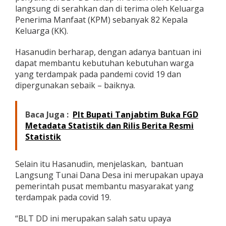
h
langsung di serahkan dan di terima oleh Keluarga
u
Penerima Manfaat (KPM) sebanyak 82 Kepala
n
Keluarga (KK).
2
0
Hasanudin berharap, dengan adanya bantuan ini
2
1
dapat membantu kebutuhan kebutuhan warga
d
yang terdampak pada pandemi covid 19 dan
i
dipergunakan sebaik – baiknya.
t
e
r
Baca Juga :
Plt Bupati Tanjabtim Buka FGD
i
Metadata Statistik dan Rilis Berita Resmi
m
a
Statistik
8
2
K
Selain itu Hasanudin, menjelaskan, bantuan
P
Langsung Tunai Dana Desa ini merupakan upaya
M
pemerintah pusat membantu masyarakat yang
terdampak pada covid 19.
“BLT DD ini merupakan salah satu upaya