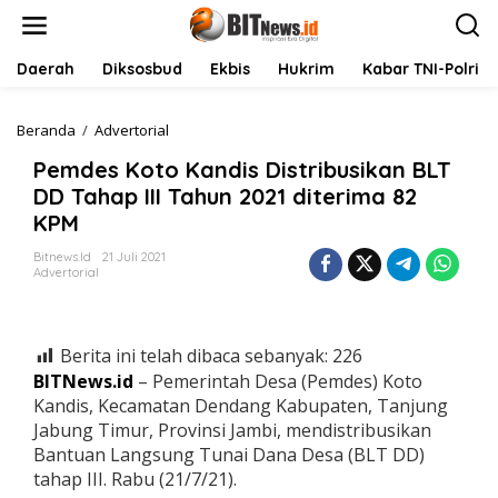
L
e
w
a
Daerah
Diksosbud
Ekbis
Hukrim
Kabar TNI-Polri
t
i
k
Beranda
/
Advertorial
P
e
e
Pemdes Koto Kandis Distribusikan BLT
k
m
o
d
DD Tahap III Tahun 2021 diterima 82
n
e
KPM
t
s
e
K
Bitnews.id
21 Juli 2021
n
o
Advertorial
t
o
K
a
Berita ini telah dibaca sebanyak:
226
n
BITNews.id
– Pemerintah Desa (Pemdes) Koto
d
Kandis, Kecamatan Dendang Kabupaten, Tanjung
i
Jabung Timur, Provinsi Jambi, mendistribusikan
s
D
Bantuan Langsung Tunai Dana Desa (BLT DD)
i
tahap III. Rabu (21/7/21).
s