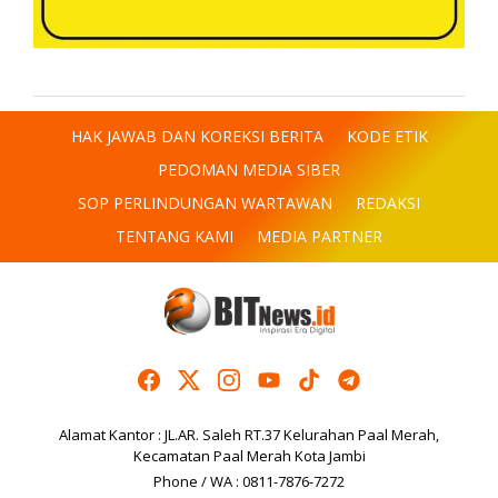
HAK JAWAB DAN KOREKSI BERITA
KODE ETIK
PEDOMAN MEDIA SIBER
SOP PERLINDUNGAN WARTAWAN
REDAKSI
TENTANG KAMI
MEDIA PARTNER
Alamat Kantor : JL.AR. Saleh RT.37 Kelurahan Paal Merah,
Kecamatan Paal Merah Kota Jambi
Phone / WA : 0811-7876-7272