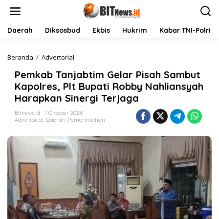
L
e
w
a
Daerah
Diksosbud
Ekbis
Hukrim
Kabar TNI-Polri
t
i
k
Beranda
/
Advertorial
P
e
e
Pemkab Tanjabtim Gelar Pisah Sambut
k
m
o
k
Kapolres, Plt Bupati Robby Nahliansyah
n
a
Harapkan Sinergi Terjaga
t
b
e
T
Bitnews.id
1 Oktober 2024
n
a
Advertorial
,
Daerah
,
Pemerintahan
n
j
a
b
t
i
m
G
e
l
a