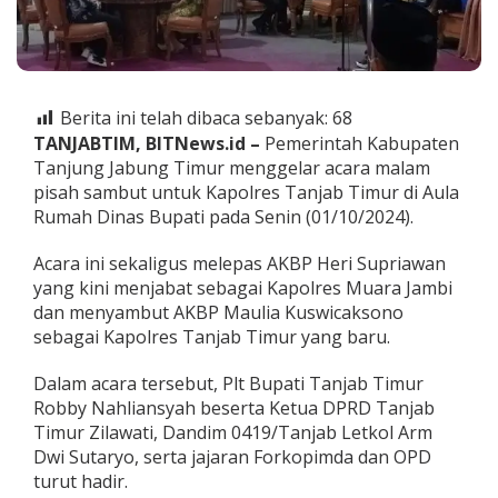
r
P
i
s
a
h
Berita ini telah dibaca sebanyak:
68
S
TANJABTIM, BITNews.id –
Pemerintah Kabupaten
a
Tanjung Jabung Timur menggelar acara malam
m
pisah sambut untuk Kapolres Tanjab Timur di Aula
b
u
Rumah Dinas Bupati pada Senin (01/10/2024).
t
K
Acara ini sekaligus melepas AKBP Heri Supriawan
a
yang kini menjabat sebagai Kapolres Muara Jambi
p
dan menyambut AKBP Maulia Kuswicaksono
o
l
sebagai Kapolres Tanjab Timur yang baru.
r
e
Dalam acara tersebut, Plt Bupati Tanjab Timur
s
Robby Nahliansyah beserta Ketua DPRD Tanjab
,
Timur Zilawati, Dandim 0419/Tanjab Letkol Arm
P
l
Dwi Sutaryo, serta jajaran Forkopimda dan OPD
t
turut hadir.
B