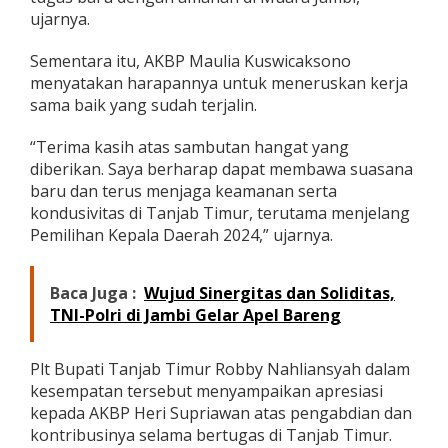
p
ujarnya.
k
a
Sementara itu, AKBP Maulia Kuswicaksono
n
menyatakan harapannya untuk meneruskan kerja
S
sama baik yang sudah terjalin.
i
n
e
“Terima kasih atas sambutan hangat yang
r
diberikan. Saya berharap dapat membawa suasana
g
baru dan terus menjaga keamanan serta
i
kondusivitas di Tanjab Timur, terutama menjelang
T
e
Pemilihan Kepala Daerah 2024,” ujarnya.
r
j
a
Baca Juga :
Wujud Sinergitas dan Soliditas,
g
TNI-Polri di Jambi Gelar Apel Bareng
a
Plt Bupati Tanjab Timur Robby Nahliansyah dalam
kesempatan tersebut menyampaikan apresiasi
kepada AKBP Heri Supriawan atas pengabdian dan
kontribusinya selama bertugas di Tanjab Timur.