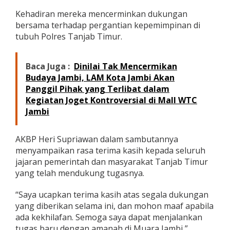
u
Kehadiran mereka mencerminkan dukungan
p
bersama terhadap pergantian kepemimpinan di
a
t
tubuh Polres Tanjab Timur.
i
R
o
Baca Juga :
Dinilai Tak Mencermikan
b
Budaya Jambi, LAM Kota Jambi Akan
b
Panggil Pihak yang Terlibat dalam
y
Kegiatan Joget Kontroversial di Mall WTC
N
a
Jambi
h
l
i
AKBP Heri Supriawan dalam sambutannya
a
menyampaikan rasa terima kasih kepada seluruh
n
jajaran pemerintah dan masyarakat Tanjab Timur
s
yang telah mendukung tugasnya.
y
a
h
“Saya ucapkan terima kasih atas segala dukungan
H
yang diberikan selama ini, dan mohon maaf apabila
a
ada kekhilafan. Semoga saya dapat menjalankan
r
tugas baru dengan amanah di Muara Jambi,”
a