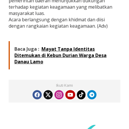
pemerintah daerah menunjukkan dukungan
e
terhadap kegiatan keagamaan yang melibatkan
r
masyarakat luas.
k
Acara berlangsung dengan khidmat dan diisi
u
a
dengan rangkaian kegiatan keagamaan. (Adv)
t
N
i
l
Baca Juga :
Mayat Tanpa Identitas
a
Ditemukan di Kebun Durian Warga Desa
i
K
Danau Lamo
e
a
g
a
Ikuti Kami
m
a
a
n