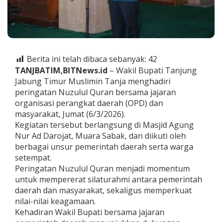
r
a
n
d
i
T
Berita ini telah dibaca sebanyak:
42
a
n
TANJBATIM,BITNews.id
– Wakil Bupati Tanjung
j
Jabung Timur Muslimin Tanja menghadiri
a
peringatan Nuzulul Quran bersama jajaran
b
organisasi perangkat daerah (OPD) dan
t
i
masyarakat, Jumat (6/3/2026).
m
Kegiatan tersebut berlangsung di Masjid Agung
,
Nur Ad Darojat, Muara Sabak, dan diikuti oleh
W
berbagai unsur pemerintah daerah serta warga
a
setempat.
b
u
Peringatan Nuzulul Quran menjadi momentum
p
untuk mempererat silaturahmi antara pemerintah
A
daerah dan masyarakat, sekaligus memperkuat
j
nilai-nilai keagamaan.
a
k
Kehadiran Wakil Bupati bersama jajaran
P