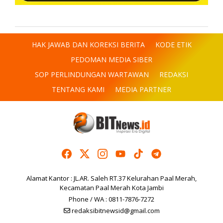
HAK JAWAB DAN KOREKSI BERITA
KODE ETIK
PEDOMAN MEDIA SIBER
SOP PERLINDUNGAN WARTAWAN
REDAKSI
TENTANG KAMI
MEDIA PARTNER
Alamat Kantor : JL.AR. Saleh RT.37 Kelurahan Paal Merah,
Kecamatan Paal Merah Kota Jambi
Phone / WA : 0811-7876-7272
redaksibitnewsid@gmail.com