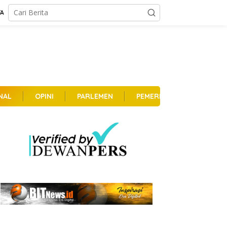
TA
NAL
OPINI
PARLEMEN
PEMERINTAHAN
PER