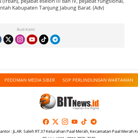
(Irban), pejabat eselon III dan IV, pejabat fungsional,
intah Kabupaten Tanjung Jabung Barat. (Adv)
Ikuti Kami
PEDOMAN MEDIA SIBER
SOP PERLINDUNGAN WARTAWAN
antor : JL.AR. Saleh RT.37 Kelurahan Paal Merah, Kecamatan Paal Merah K