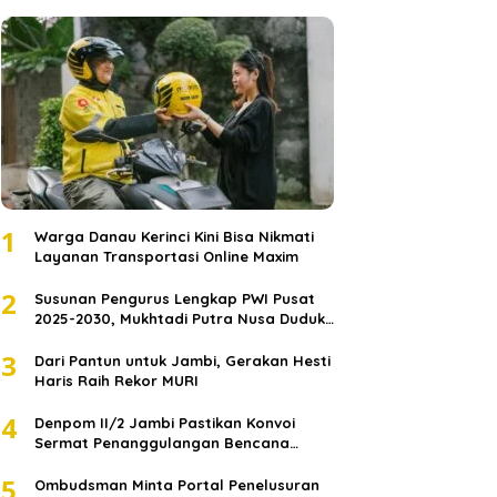
1
Warga Danau Kerinci Kini Bisa Nikmati
Layanan Transportasi Online Maxim
2
Susunan Pengurus Lengkap PWI Pusat
2025-2030, Mukhtadi Putra Nusa Duduki
Jabatan Strategis
3
Dari Pantun untuk Jambi, Gerakan Hesti
Haris Raih Rekor MURI
4
Denpom II/2 Jambi Pastikan Konvoi
Sermat Penanggulangan Bencana
Sumatera Melaju Aman
5
Ombudsman Minta Portal Penelusuran