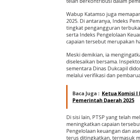
telah berkontribusi dalam pem
S
N
T
Wabup Katamso juga memaparka
a
2025. Di antaranya, Indeks Pe
n
tingkat pengangguran terbuka 
j
serta Indeks Pengelolaan Keuan
a
capaian tersebut merupakan has
b
B
a
Meski demikian, ia mengingat
r
diselesaikan bersama. Inspekt
a
sementara Dinas Dukcapil dido
t
melalui verifikasi dan pembar
Baca Juga :
Ketua Komisi I
Pemerintah Daerah 2025
Di sisi lain, PTSP yang telah m
meningkatkan capaian terseb
Pengelolaan keuangan dan aset
terus ditingkatkan, termasuk m