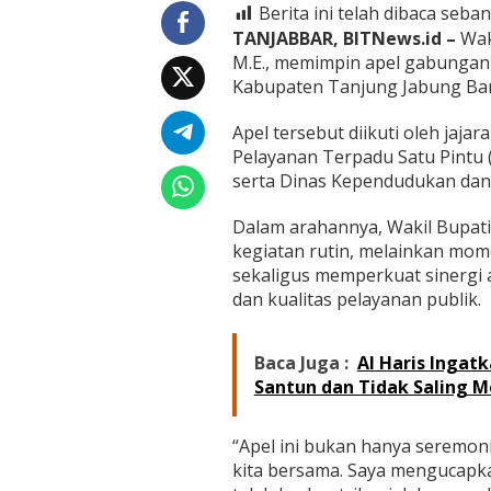
K
Berita ini telah dibaca seban
a
TANJABBAR, BITNews.id –
Waki
t
M.E., memimpin apel gabungan 
a
m
Kabupaten Tanjung Jabung Bara
s
o
Apel tersebut diikuti oleh jaj
A
Pelayanan Terpadu Satu Pintu 
p
serta Dinas Kependudukan dan P
r
e
s
Dalam arahannya, Wakil Bupa
i
kegiatan rutin, melainkan mo
a
sekaligus memperkuat sinergi 
s
dan kualitas pelayanan publik.
i
D
e
d
Baca Juga :
Al Haris Ingat
i
Santun dan Tidak Saling 
k
a
s
“Apel ini bukan hanya seremonia
i
kita bersama. Saya mengucapkan
A