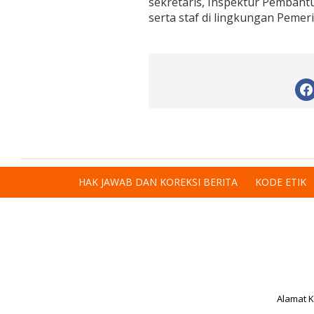
sekretaris, Inspektur Pembantu 
serta staf di lingkungan Pemer
HAK JAWAB DAN KOREKSI BERITA
KODE ETIK
Alamat K