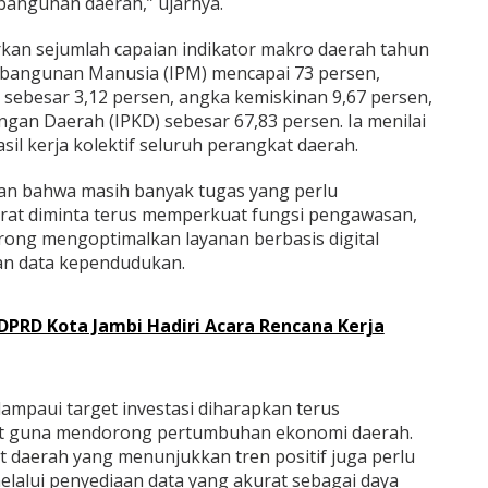
bangunan daerah,” ujarnya.
n sejumlah capaian indikator makro daerah tahun
mbangunan Manusia (IPM) mencapai 73 persen,
sebesar 3,12 persen, angka kemiskinan 9,67 persen,
gan Daerah (IPKD) sebesar 67,83 persen. Ia menilai
il kerja kolektif seluruh perangkat daerah.
kan bahwa masih banyak tugas yang perlu
orat diminta terus memperkuat fungsi pengawasan,
rong mengoptimalkan layanan berbasis digital
uan data kependudukan.
 DPRD Kota Jambi Hadiri Acara Rencana Kerja
elampaui target investasi diharapkan terus
ut guna mendorong pertumbuhan ekonomi daerah.
 daerah yang menunjukkan tren positif juga perlu
elalui penyediaan data yang akurat sebagai daya