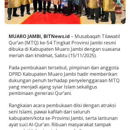
P
R
D
M
u
a
r
MUARO JAMBI, BITNews.id
– Musabaqah Tilawatil
o
Qur’an (MTQ) ke-54 Tingkat Provinsi Jambi resmi
J
dibuka di Kabupaten Muaro Jambi dengan suasana
a
meriah dan khidmat, Sabtu (15/11/2025).
m
b
i
Pada pembukaan tersebut, pimpinan dan anggota
H
DPRD Kabupaten Muaro Jambi hadir memberikan
a
dukungan penuh terhadap penyelenggaraan MTQ
d
yang menjadi ajang syiar Islam sekaligus
i
r
pembinaan generasi Qur’ani.
i
P
Rangkaian acara pembukaan diisi dengan atraksi
e
seni Islami, pawai kafilah dari seluruh
m
kabupaten/kota se-Provinsi Jambi, serta lantunan
b
u
ayat suci Al-Qur’an. Ribuan masyarakat tampak
k