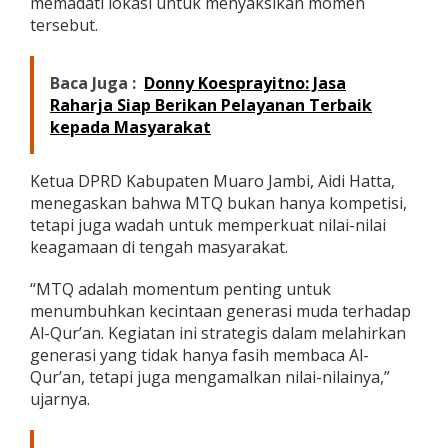
memadati lokasi untuk menyaksikan momen
a
tersebut.
a
n
M
Baca Juga :
Donny Koesprayitno: Jasa
T
Raharja Siap Berikan Pelayanan Terbaik
Q
k
kepada Masyarakat
e
-
5
Ketua DPRD Kabupaten Muaro Jambi, Aidi Hatta,
4
menegaskan bahwa MTQ bukan hanya kompetisi,
T
tetapi juga wadah untuk memperkuat nilai-nilai
i
keagamaan di tengah masyarakat.
n
g
k
“MTQ adalah momentum penting untuk
a
menumbuhkan kecintaan generasi muda terhadap
t
Al-Qur’an. Kegiatan ini strategis dalam melahirkan
P
generasi yang tidak hanya fasih membaca Al-
r
o
Qur’an, tetapi juga mengamalkan nilai-nilainya,”
v
ujarnya.
i
n
s