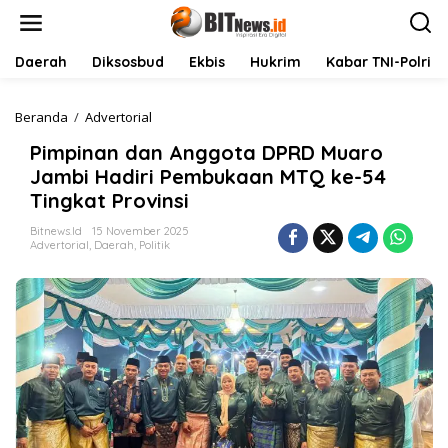
L
e
w
a
Daerah
Diksosbud
Ekbis
Hukrim
Kabar TNI-Polri
t
i
k
Beranda
/
Advertorial
P
e
i
Pimpinan dan Anggota DPRD Muaro
k
m
o
p
Jambi Hadiri Pembukaan MTQ ke-54
n
i
Tingkat Provinsi
t
n
e
a
Bitnews.id
15 November 2025
n
n
Advertorial
,
Daerah
,
Politik
d
a
n
A
n
g
g
o
t
a
D