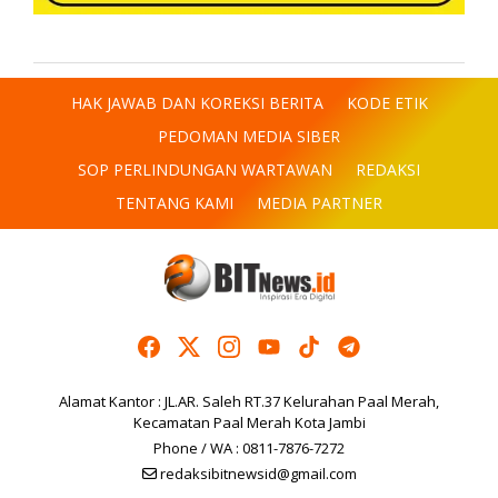
HAK JAWAB DAN KOREKSI BERITA
KODE ETIK
PEDOMAN MEDIA SIBER
SOP PERLINDUNGAN WARTAWAN
REDAKSI
TENTANG KAMI
MEDIA PARTNER
Alamat Kantor : JL.AR. Saleh RT.37 Kelurahan Paal Merah,
Kecamatan Paal Merah Kota Jambi
Phone / WA : 0811-7876-7272
redaksibitnewsid@gmail.com