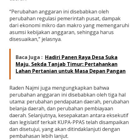
l
a
“Perubahan anggaran ini disebabkan oleh
s
perubahan regulasi pemerintah pusat, dampak
i
dari ekonomi mikro dan makro yang memengaruhi
B
asumsi kebijakan anggaran, sehingga harus
a
r
disesuaikan,” jelasnya.
u
Baca Juga :
Hadiri Panen Raya Desa Suka
Maju, Sekda Tanjab Timur: Pertahankan
Lahan Pertanian untuk Masa Depan Pangan
Raden Najmi juga mengungkapkan bahwa
perubahan anggaran ini disebabkan oleh tiga hal
utama: perubahan pendapatan daerah, perubahan
belanja daerah, dan perubahan pembiayaan
daerah. Selanjutnya, kesepakatan antara eksekutif
dan legislatif terkait KUPA-PPAS telah disampaikan
dan disetujui, yang akan ditindaklanjuti dengan
pembahasan lebih lanjut.