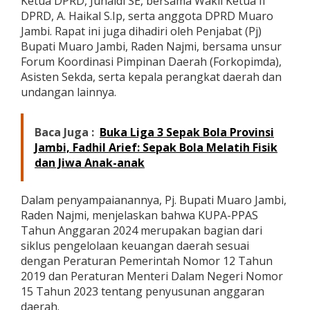
Ketua DPRD, Junaidi SE, bersama Wakil Ketua II
e
DPRD, A. Haikal S.Ip, serta anggota DPRD Muaro
r
Jambi. Rapat ini juga dihadiri oleh Penjabat (Pj)
l
Bupati Muaro Jambi, Raden Najmi, bersama unsur
u
k
Forum Koordinasi Pimpinan Daerah (Forkopimda),
a
Asisten Sekda, serta kepala perangkat daerah dan
n
undangan lainnya.
u
n
t
Baca Juga :
Buka Liga 3 Sepak Bola Provinsi
u
k
Jambi, Fadhil Arief: Sepak Bola Melatih Fisik
S
dan Jiwa Anak-anak
e
s
u
Dalam penyampaianannya, Pj. Bupati Muaro Jambi,
a
Raden Najmi, menjelaskan bahwa KUPA-PPAS
i
Tahun Anggaran 2024 merupakan bagian dari
k
siklus pengelolaan keuangan daerah sesuai
a
n
dengan Peraturan Pemerintah Nomor 12 Tahun
R
2019 dan Peraturan Menteri Dalam Negeri Nomor
e
15 Tahun 2023 tentang penyusunan anggaran
g
daerah.
u