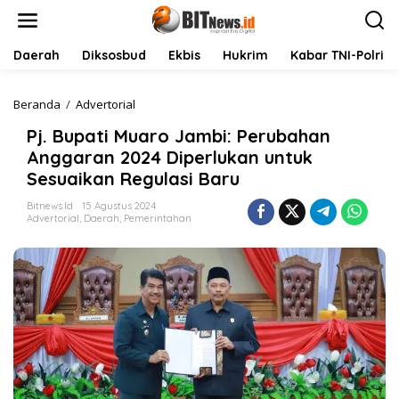
L
e
w
a
Daerah
Diksosbud
Ekbis
Hukrim
Kabar TNI-Polri
t
i
k
Beranda
/
Advertorial
P
e
j
Pj. Bupati Muaro Jambi: Perubahan
k
.
o
B
Anggaran 2024 Diperlukan untuk
n
u
Sesuaikan Regulasi Baru
t
p
e
a
Bitnews.id
15 Agustus 2024
n
t
Advertorial
,
Daerah
,
Pemerintahan
i
M
u
a
r
o
J
a
m
b
i