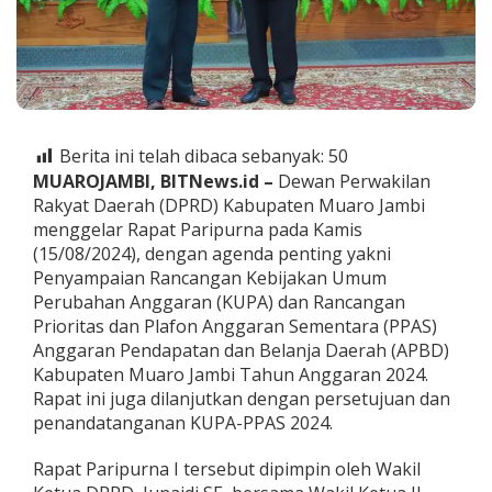
:
P
e
r
u
b
a
h
Berita ini telah dibaca sebanyak:
50
a
MUAROJAMBI, BITNews.id –
Dewan Perwakilan
n
Rakyat Daerah (DPRD) Kabupaten Muaro Jambi
A
menggelar Rapat Paripurna pada Kamis
n
g
(15/08/2024), dengan agenda penting yakni
g
Penyampaian Rancangan Kebijakan Umum
a
Perubahan Anggaran (KUPA) dan Rancangan
r
Prioritas dan Plafon Anggaran Sementara (PPAS)
a
n
Anggaran Pendapatan dan Belanja Daerah (APBD)
2
Kabupaten Muaro Jambi Tahun Anggaran 2024.
0
Rapat ini juga dilanjutkan dengan persetujuan dan
2
penandatanganan KUPA-PPAS 2024.
4
D
i
Rapat Paripurna I tersebut dipimpin oleh Wakil
p