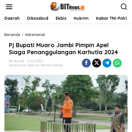
L
e
w
a
Daerah
Diksosbud
Ekbis
Hukrim
Kabar TNI-Polri
t
i
k
Beranda
/
Advertorial
P
e
j
Pj Bupati Muaro Jambi Pimpin Apel
k
B
o
u
Siaga Penanggulangan Karhutla 2024
n
p
t
a
Bitnews.id
4 Juli 2024
Advertorial
,
Daerah
,
Pemerintahan
e
t
n
i
M
u
a
r
o
J
a
m
b
i
P