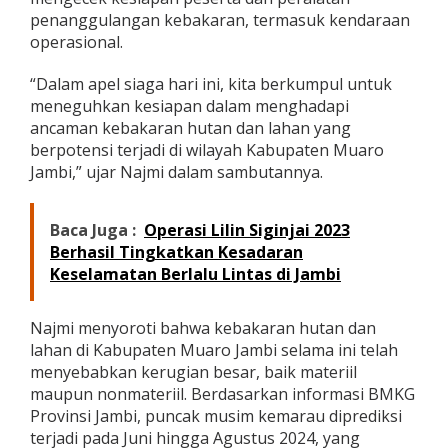
g
penanggulangan kebakaran, termasuk kendaraan
a
operasional.
n
K
“Dalam apel siaga hari ini, kita berkumpul untuk
a
r
meneguhkan kesiapan dalam menghadapi
h
ancaman kebakaran hutan dan lahan yang
u
berpotensi terjadi di wilayah Kabupaten Muaro
t
Jambi,” ujar Najmi dalam sambutannya.
l
a
2
Baca Juga :
Operasi Lilin Siginjai 2023
0
2
Berhasil Tingkatkan Kesadaran
4
Keselamatan Berlalu Lintas di Jambi
Najmi menyoroti bahwa kebakaran hutan dan
lahan di Kabupaten Muaro Jambi selama ini telah
menyebabkan kerugian besar, baik materiil
maupun nonmateriil. Berdasarkan informasi BMKG
Provinsi Jambi, puncak musim kemarau diprediksi
terjadi pada Juni hingga Agustus 2024, yang