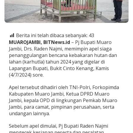
i
m
p
i
n
A
Berita ini telah dibaca sebanyak:
43
p
e
MUAROJAMBI, BITNews.id
– Pj Bupati Muaro
l
Jambi, Drs. Raden Najmi, memimpin apel siaga
S
penanggulangan bencana kebakaran hutan dan
i
lahan (karhutla) tahun 2024 yang digelar di
a
g
Lapangan Bupati, Bukit Cinto Kenang, Kamis
a
(4/7/2024) sore.
P
e
Apel tersebut dihadiri oleh TNI-Polri, Forkopimda
n
Kabupaten Muaro Jambi, Ketua DPRD Muaro
a
n
Jambi, kepala OPD di lingkungan Pemkab Muaro
g
Jambi, para camat, pimpinan perusahaan, serta
g
undangan lainnya.
u
l
Sebelum apel dimulai, Pj Bupati Raden Najmi
a
n
mengecek kesiapan peserta dan peralatan