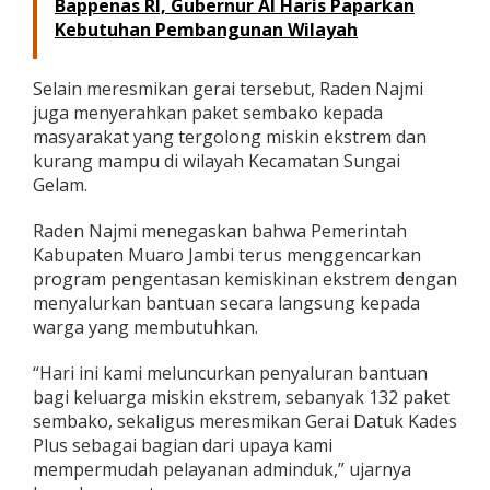
Bappenas RI, Gubernur Al Haris Paparkan
s
Kebutuhan Pembangunan Wilayah
d
a
n
Selain meresmikan gerai tersebut, Raden Najmi
S
juga menyerahkan paket sembako kepada
a
l
masyarakat yang tergolong miskin ekstrem dan
u
kurang mampu di wilayah Kecamatan Sungai
r
Gelam.
k
a
Raden Najmi menegaskan bahwa Pemerintah
n
B
Kabupaten Muaro Jambi terus menggencarkan
a
program pengentasan kemiskinan ekstrem dengan
n
menyalurkan bantuan secara langsung kepada
t
warga yang membutuhkan.
u
a
n
“Hari ini kami meluncurkan penyaluran bantuan
S
bagi keluarga miskin ekstrem, sebanyak 132 paket
e
sembako, sekaligus meresmikan Gerai Datuk Kades
m
Plus sebagai bagian dari upaya kami
b
mempermudah pelayanan adminduk,” ujarnya
a
k