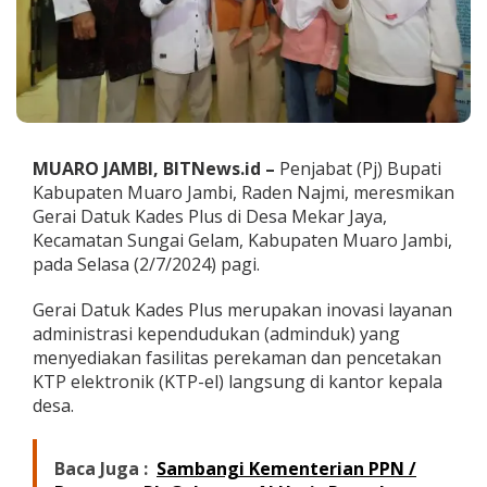
e
s
m
i
k
a
n
G
MUARO JAMBI, BITNews.id –
Penjabat (Pj) Bupati
e
r
Kabupaten Muaro Jambi, Raden Najmi, meresmikan
a
Gerai Datuk Kades Plus di Desa Mekar Jaya,
i
Kecamatan Sungai Gelam, Kabupaten Muaro Jambi,
D
pada Selasa (2/7/2024) pagi.
a
t
u
Gerai Datuk Kades Plus merupakan inovasi layanan
k
administrasi kependudukan (adminduk) yang
K
menyediakan fasilitas perekaman dan pencetakan
a
KTP elektronik (KTP-el) langsung di kantor kepala
d
desa.
e
s
P
l
Baca Juga :
Sambangi Kementerian PPN /
u