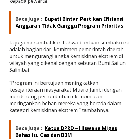
kepada pewarta.
o
Baca Juga :
Bupati Bintan Pastikan Efisiensi
Anggaran Tidak Ganggu Program Prioritas
Ia juga menambahkan bahwa bantuan sembako ini
adalah bagian dari komitmen pemerintah daerah
untuk mengurangi angka kemiskinan ekstrem di
wilayah yang dikenal dengan sebutan Bumi Sailun
Salimbai.
“Program ini bertujuan meningkatkan
kesejahteraan masyarakat Muaro Jambi dengan
mendorong pertumbuhan ekonomi dan
meringankan beban mereka yang berada dalam
kategori kemiskinan ekstrem,” tambahnya.
Baca Juga :
Ketua DPRD – Hiswana Migas
Bahas Isu Gas dan BBM