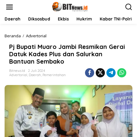
L
e
w
a
Daerah
Diksosbud
Ekbis
Hukrim
Kabar TNI-Polri
t
i
k
Beranda
/
Advertorial
P
e
j
Pj Bupati Muaro Jambi Resmikan Gerai
k
B
o
u
Datuk Kades Plus dan Salurkan
n
p
Bantuan Sembako
t
a
e
t
Bitnews.id
2 Juli 2024
n
i
Advertorial
,
Daerah
,
Pemerintahan
M
u
a
r
o
J
a
m
b
i
R