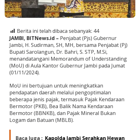
l
a
D
a
e
Berita ini telah dibaca sebanyak:
44
r
a
JAMBI, BITNews.id –
Penjabat (Pjs) Gubernur
h
Jambi, H. Sudirman, SH, MH, bersama Penjabat (Pj)
s
Bupati Sarolangun, Dr. Bahri, S. STP, M.Si,
e
menandatangani Memorandum of Understanding
-
(MoU) di Aula Kantor Gubernur Jambi pada Jumat
P
r
(01/11/2024).
o
v
MoU ini bertujuan untuk meningkatkan
i
pendapatan daerah melalui pengoptimalan
n
beberapa jenis pajak, termasuk Pajak Kendaraan
s
i
Bermotor (PKB), Bea Balik Nama Kendaraan
J
Bermotor (BBNKB), dan Pajak Mineral Bukan
a
Logam dan Batuan (MBLB).
m
b
i
Baca Juga :
Kapolda Jambi Serahkan Hewan
T