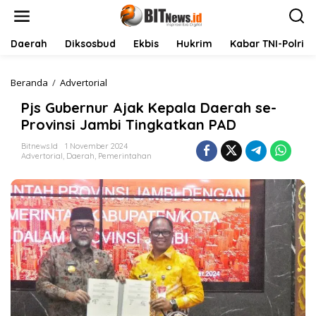
L
e
w
a
Daerah
Diksosbud
Ekbis
Hukrim
Kabar TNI-Polri
t
i
k
Beranda
/
Advertorial
P
e
j
Pjs Gubernur Ajak Kepala Daerah se-
k
s
o
G
Provinsi Jambi Tingkatkan PAD
n
u
t
b
Bitnews.id
1 November 2024
Advertorial
,
Daerah
,
Pemerintahan
e
e
n
r
n
u
r
A
j
a
k
K
e
p
a