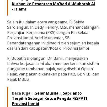
i
Kurban ke Pesantren Ma’had Al-Mubarak Al
n
- Islami
g
k
a
Selain itu, dalam acara yang sama, Pj Sekda
t
Sarolangun, Ir. Dedy Hendry, M.Si, menandatangani
k
Perjanjian Kerjasama (PKS) dengan Plh Sekda
a
Provinsi Jambi, Arief Munandar, SE.
n
P
Penandatanganan ini dihadiri oleh sejumlah kepala
A
daerah dari Kabupaten/Kota di Provinsi Jambi.
D
Pj Bupati Sarolangun, Dr. Bahri, menjelaskan
bahwa kerjasama ini akan memperkenalkan sistem
pungutan tambahan pajak, yang disebut Opsen
Pajak, yang akan dikenakan pada PKB, BBNKB, dan
Pajak MBLB.
Baca Juga :
Gelar Musda I, Sabrianto
Terpilih Sebagai Ketua Pengda FESPATI
Provinsi Jambi