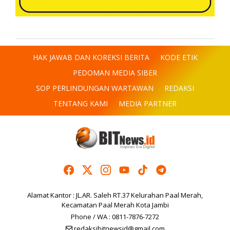
HAK JAWAB DAN KOREKSI BERITA
KODE ETIK
PEDOMAN MEDIA SIBER
SOP PERLINDUNGAN WARTAWAN
REDAKSI
TENTANG KAMI
MEDIA PARTNER
Alamat Kantor : JL.AR. Saleh RT.37 Kelurahan Paal Merah,
Kecamatan Paal Merah Kota Jambi
Phone / WA : 0811-7876-7272
redaksibitnewsid@gmail.com