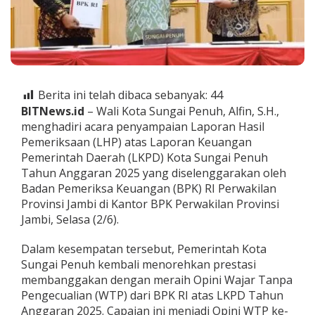
a
l
i
K
o
t
a
Berita ini telah dibaca sebanyak:
44
A
l
BITNews.id
– Wali Kota Sungai Penuh, Alfin, S.H.,
f
menghadiri acara penyampaian Laporan Hasil
i
Pemeriksaan (LHP) atas Laporan Keuangan
n
Pemerintah Daerah (LKPD) Kota Sungai Penuh
:
Tahun Anggaran 2025 yang diselenggarakan oleh
J
a
Badan Pemeriksa Keuangan (BPK) RI Perwakilan
d
Provinsi Jambi di Kantor BPK Perwakilan Provinsi
i
Jambi, Selasa (2/6).
M
o
Dalam kesempatan tersebut, Pemerintah Kota
t
i
Sungai Penuh kembali menorehkan prestasi
v
membanggakan dengan meraih Opini Wajar Tanpa
a
Pengecualian (WTP) dari BPK RI atas LKPD Tahun
s
Anggaran 2025. Capaian ini menjadi Opini WTP ke-
i