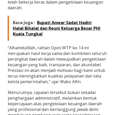
telah bekerja keras dalam pengelolaan keuangan
g
daerah.
a
n
D
Baca Juga :
Bupati Anwar Sadat Hadiri
a
e
Halal Bihalal dan Reuni Keluarga Besar PHI
r
Kuala Tungkal
a
h
“Alhamdulillah, raihan Opini WTP ke-14 ini
merupakan hasil kerja sama dan komitmen seluruh
perangkat daerah dalam mewujudkan pengelolaan
keuangan yang baik, transparan, dan akuntabel.
Prestasi ini akan menjadi motivasi bagi kami untuk
terus meningkatkan kualitas pelayanan dan tata
kelola pemerintahan,” ujar Wako Alfin.
Menurutnya, capaian tersebut bukan sekadar
penghargaan administratif, melainkan bentuk
kepercayaan atas pengelolaan keuangan daerah
yang profesional dan bertanggung jawab demi