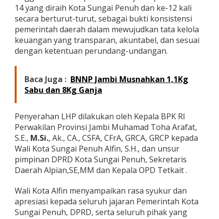
T
14 yang diraih Kota Sungai Penuh dan ke-12 kali
i
secara berturut-turut, sebagai bukti konsistensi
n
pemerintah daerah dalam mewujudkan tata kelola
g
keuangan yang transparan, akuntabel, dan sesuai
k
dengan ketentuan perundang-undangan.
a
t
k
a
Baca Juga :
BNNP Jambi Musnahkan 1,1Kg
n
Sabu dan 8Kg Ganja
T
a
t
Penyerahan LHP dilakukan oleh Kepala BPK RI
a
Perwakilan Provinsi Jambi Muhamad Toha Arafat,
K
S.E.,
M.Si.
, Ak., CA., CSFA, CFrA, GRCA, GRCP kepada
e
l
Wali Kota Sungai Penuh Alfin, S.H., dan unsur
o
pimpinan DPRD Kota Sungai Penuh, Sekretaris
l
Daerah Alpian,SE,MM dan Kepala OPD Tetkait .
a
K
Wali Kota Alfin menyampaikan rasa syukur dan
e
u
apresiasi kepada seluruh jajaran Pemerintah Kota
a
Sungai Penuh, DPRD, serta seluruh pihak yang
n