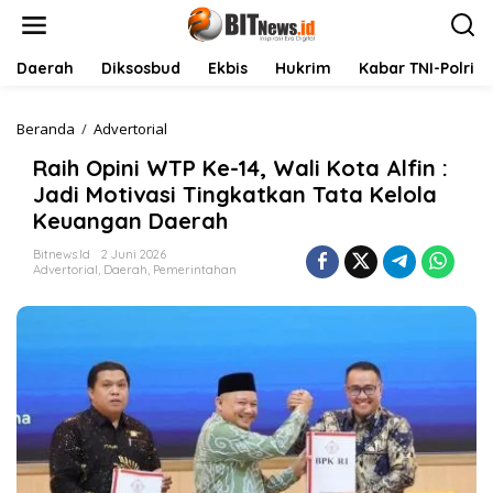
L
e
w
a
Daerah
Diksosbud
Ekbis
Hukrim
Kabar TNI-Polri
t
i
k
Beranda
/
Advertorial
R
e
a
Raih Opini WTP Ke-14, Wali Kota Alfin :
k
i
o
h
Jadi Motivasi Tingkatkan Tata Kelola
n
O
Keuangan Daerah
t
p
e
i
Bitnews.id
2 Juni 2026
n
n
Advertorial
,
Daerah
,
Pemerintahan
i
W
T
P
K
e
-
1
4
,
W