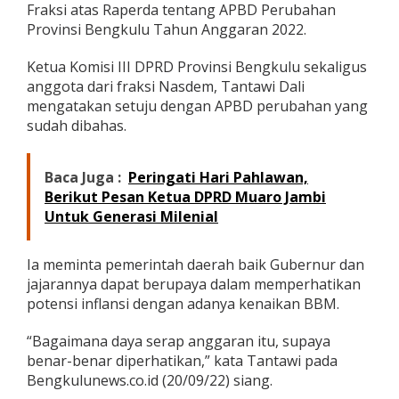
Fraksi atas Raperda tentang APBD Perubahan
a
n
Provinsi Bengkulu Tahun Anggaran 2022.
d
a
Ketua Komisi III DPRD Provinsi Bengkulu sekaligus
n
anggota dari fraksi Nasdem, Tantawi Dali
g
mengatakan setuju dengan APBD perubahan yang
a
n
sudah dibahas.
U
m
u
Baca Juga :
Peringati Hari Pahlawan,
m
Berikut Pesan Ketua DPRD Muaro Jambi
F
Untuk Generasi Milenial
r
a
k
Ia meminta pemerintah daerah baik Gubernur dan
s
jajarannya dapat berupaya dalam memperhatikan
i
F
potensi inflansi dengan adanya kenaikan BBM.
r
a
“Bagaimana daya serap anggaran itu, supaya
k
benar-benar diperhatikan,” kata Tantawi pada
s
Bengkulunews.co.id (20/09/22) siang.
i