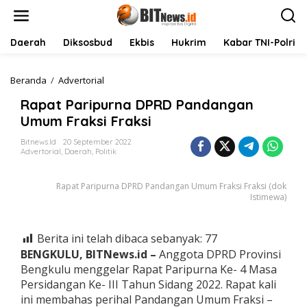
L
e
w
a
Daerah
Diksosbud
Ekbis
Hukrim
Kabar TNI-Polri
t
i
k
Beranda
/
Advertorial
R
e
a
Rapat Paripurna DPRD Pandangan
k
p
o
a
Umum Fraksi Fraksi
n
t
t
P
Bitnews.id
20 September 2022
Advertorial
,
Daerah
,
Politik
e
a
n
r
i
Rapat Paripurna DPRD Pandangan Umum Fraksi Fraksi (dok
p
Istimewa)
u
r
n
Berita ini telah dibaca sebanyak:
77
a
BENGKULU, BITNews.id –
Anggota DPRD Provinsi
D
P
Bengkulu menggelar Rapat Paripurna Ke- 4 Masa
R
Persidangan Ke- III Tahun Sidang 2022. Rapat kali
D
ini membahas perihal Pandangan Umum Fraksi –
P