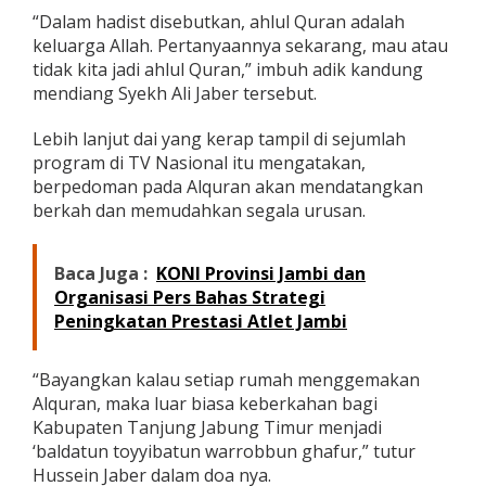
h
“Dalam hadist disebutkan, ahlul Quran adalah
a
keluarga Allah. Pertanyaannya sekarang, mau atau
m
tidak kita jadi ahlul Quran,” imbuh adik kandung
m
mendiang Syekh Ali Jaber tersebut.
a
d
S
Lebih lanjut dai yang kerap tampil di sejumlah
A
program di TV Nasional itu mengatakan,
W
berpedoman pada Alquran akan mendatangkan
berkah dan memudahkan segala urusan.
Baca Juga :
KONI Provinsi Jambi dan
Organisasi Pers Bahas Strategi
Peningkatan Prestasi Atlet Jambi
“Bayangkan kalau setiap rumah menggemakan
Alquran, maka luar biasa keberkahan bagi
Kabupaten Tanjung Jabung Timur menjadi
‘baldatun toyyibatun warrobbun ghafur,” tutur
Hussein Jaber dalam doa nya.