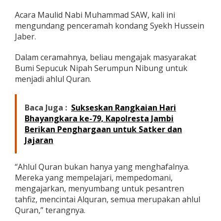
r
Acara Maulid Nabi Muhammad SAW, kali ini
i
n
mengundang penceramah kondang Syekh Hussein
g
Jaber.
a
t
Dalam ceramahnya, beliau mengajak masyarakat
a
Bumi Sepucuk Nipah Serumpun Nibung untuk
n
M
menjadi ahlul Quran.
a
u
l
Baca Juga :
Sukseskan Rangkaian Hari
i
Bhayangkara ke-79, Kapolresta Jambi
d
Berikan Penghargaan untuk Satker dan
N
a
Jajaran
b
i
B
“Ahlul Quran bukan hanya yang menghafalnya.
e
Mereka yang mempelajari, mempedomani,
s
mengajarkan, menyumbang untuk pesantren
a
tahfiz, mencintai Alquran, semua merupakan ahlul
r
Quran,” terangnya.
M
U