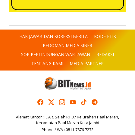
HAK JAWAB DAN KOREKSI BERITA
KODE ETIK
PEDOMAN MEDIA SIBER
SOP PERLINDUNGAN WARTAWAN
REDAKSI
TENTANG KAMI
MEDIA PARTNER
Alamat Kantor : JL.AR. Saleh RT.37 Kelurahan Paal Merah,
Kecamatan Paal Merah Kota Jambi
Phone / WA : 0811-7876-7272