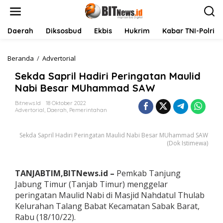
L
e
w
a
Daerah
Diksosbud
Ekbis
Hukrim
Kabar TNI-Polri
t
i
k
Beranda
/
Advertorial
S
e
e
Sekda Sapril Hadiri Peringatan Maulid
k
k
o
d
Nabi Besar MUhammad SAW
n
a
t
S
Bitnews.id
18 Oktober 2022
Advertorial
,
Daerah
,
Pemerintahan
e
a
n
p
r
Sekda Sapril Hadiri Peringatan Maulid Nabi Besar MUhammad SAW
i
(Dok Istimewa)
l
H
a
TANJABTIM,BITNews.id –
Pemkab Tanjung
d
Jabung Timur (Tanjab Timur) menggelar
i
r
peringatan Maulid Nabi di Masjid Nahdatul Thulab
i
Kelurahan Talang Babat Kecamatan Sabak Barat,
P
Rabu (18/10/22).
e