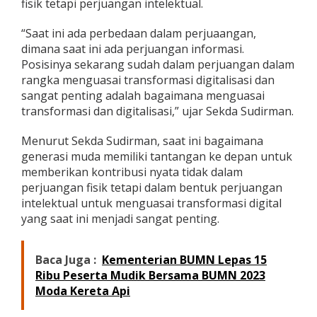
fisik tetapi perjuangan intelektual.
r
j
“Saat ini ada perbedaan dalam perjuaangan,
u
a
dimana saat ini ada perjuangan informasi.
n
Posisinya sekarang sudah dalam perjuangan dalam
g
rangka menguasai transformasi digitalisasi dan
a
sangat penting adalah bagaimana menguasai
n
transformasi dan digitalisasi,” ujar Sekda Sudirman.
I
n
t
Menurut Sekda Sudirman, saat ini bagaimana
e
generasi muda memiliki tantangan ke depan untuk
l
memberikan kontribusi nyata tidak dalam
e
perjuangan fisik tetapi dalam bentuk perjuangan
k
t
intelektual untuk menguasai transformasi digital
u
yang saat ini menjadi sangat penting.
a
l
Baca Juga :
Kementerian BUMN Lepas 15
Ribu Peserta Mudik Bersama BUMN 2023
Moda Kereta Api