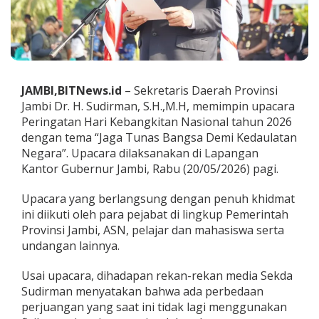
a
n
M
e
m
b
a
JAMBI,BITNews.id
– Sekretaris Daerah Provinsi
n
Jambi Dr. H. Sudirman, S.H.,M.H, memimpin upacara
g
Peringatan Hari Kebangkitan Nasional tahun 2026
u
n
dengan tema “Jaga Tunas Bangsa Demi Kedaulatan
B
Negara”. Upacara dilaksanakan di Lapangan
a
Kantor Gubernur Jambi, Rabu (20/05/2026) pagi.
n
g
Upacara yang berlangsung dengan penuh khidmat
s
a
ini diikuti oleh para pejabat di lingkup Pemerintah
d
Provinsi Jambi, ASN, pelajar dan mahasiswa serta
e
undangan lainnya.
n
g
Usai upacara, dihadapan rekan-rekan media Sekda
a
n
Sudirman menyatakan bahwa ada perbedaan
P
perjuangan yang saat ini tidak lagi menggunakan
e