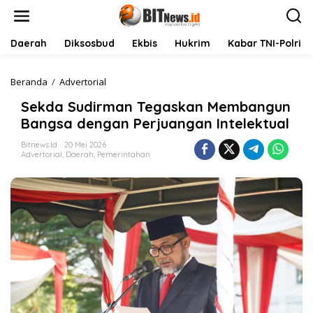
L
e
w
a
Daerah
Diksosbud
Ekbis
Hukrim
Kabar TNI-Polri
t
i
k
Beranda
/
Advertorial
S
e
e
Sekda Sudirman Tegaskan Membangun
k
k
o
d
Bangsa dengan Perjuangan Intelektual
n
a
t
S
Bitnews.id
20 Mei 2026
Advertorial
,
Daerah
,
Pemerintahan
e
u
n
d
i
r
m
a
n
T
e
g
a
s
k