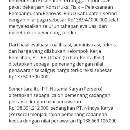
Kementerian Kesehatan tertanggal 1 Juni 2026,
i
paket pekerjaan Konstruksi Fisik – Pelaksanaan
:
Pembangunan/Renovasi RSUD Kabupaten Kerinci
K
dengan nilai pagu sebesar Rp138.947.000.000 telah
a
d
menyelesaikan seluruh tahapan evaluasi dan
o
menetapkan pemenang tender.
B
a
Dari hasil evaluasi kualifikasi, administrasi, teknis,
h
dan harga yang dilakukan Kelompok Kerja
a
g
Pemilihan, PT. PP Urban (Urban-Penta KSO)
i
ditetapkan sebagai pemenang dengan nilai
a
penawaran sekaligus harga terkoreksi sebesar
u
Rp137.509.300.000.
n
t
u
Sementara itu, PT. Hutama Karya (Persero)
k
ditetapkan sebagai calon pemenang cadangan
L
pertama dengan nilai penawaran
a
Rp138.391.212.000, sedangkan PT. Nindya Karya
y
a
(Persero) menjadi calon pemenang cadangan
n
kedua dengan nilai penawaran Rp138.669.106.000.
a
n