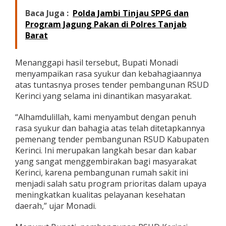
K
Baca Juga :
Polda Jambi Tinjau SPPG dan
e
Program Jagung Pakan di Polres Tanjab
s
Barat
e
h
a
Menanggapi hasil tersebut, Bupati Monadi
t
a
menyampaikan rasa syukur dan kebahagiaannya
n
atas tuntasnya proses tender pembangunan RSUD
M
Kerinci yang selama ini dinantikan masyarakat.
a
s
“Alhamdulillah, kami menyambut dengan penuh
y
a
rasa syukur dan bahagia atas telah ditetapkannya
r
pemenang tender pembangunan RSUD Kabupaten
a
Kerinci. Ini merupakan langkah besar dan kabar
k
yang sangat menggembirakan bagi masyarakat
a
t
Kerinci, karena pembangunan rumah sakit ini
K
menjadi salah satu program prioritas dalam upaya
e
meningkatkan kualitas pelayanan kesehatan
r
daerah,” ujar Monadi.
i
n
c