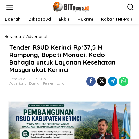
L
e
w
a
Daerah
Diksosbud
Ekbis
Hukrim
Kabar TNI-Polri
t
i
k
Beranda
/
Advertorial
T
e
e
Tender RSUD Kerinci Rp137,5 M
k
n
o
d
Rampung, Bupati Monadi: Kado
n
e
Bahagia untuk Layanan Kesehatan
t
r
Masyarakat Kerinci
e
R
n
S
Bitnews.id
2 Juni 2026
U
Advertorial
,
Daerah
,
Pemerintahan
D
K
e
r
i
n
c
i
R
p