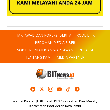
HAK JAWAB DAN KOREKSI BERITA
KODE ETIK
PEDOMAN MEDIA SIBER
SOP PERLINDUNGAN WARTAWAN
REDAKSI
TENTANG KAMI
MEDIA PARTNER
Alamat Kantor : JL.AR. Saleh RT.37 Kelurahan Paal Merah,
Kecamatan Paal Merah Kota Jambi