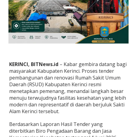
1
3
7
,
5
M
R
a
m
p
u
KERINCI, BITNews.id
– Kabar gembira datang bagi
n
g
masyarakat Kabupaten Kerinci. Proses tender
,
pembangunan dan renovasi Rumah Sakit Umum
B
Daerah (RSUD) Kabupaten Kerinci resmi
u
menetapkan pemenang, menandai langkah besar
p
a
menuju terwujudnya fasilitas kesehatan yang lebih
t
modern dan representatif di daerah berjuluk Sakti
i
Alam Kerinci tersebut.
M
o
Berdasarkan Laporan Hasil Tender yang
n
a
diterbitkan Biro Pengadaan Barang dan Jasa
d