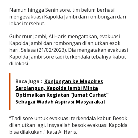
u
a
Namun hingga Senin sore, tim belum berhasil
s
mengevakuasi Kapolda Jambi dan rombongan dari
i
lokasi tersebut.
K
a
Gubernur Jambi, Al Haris mengatakan, evakuasi
p
o
Kapolda Jambi dan rombongan dilanjutkan esok
l
hari, Selasa (21/02/2023). Dia mengatakan evakuasi
d
Kapolda Jambi sore tadi terkendala tebalnya kabut
a
di lokasi.
J
a
m
Baca Juga :
Kunjungan ke Mapolres
b
i
Sarolangun, Kapolda Jambi Minta
d
Optimalkan Kegiatan “Jumat Curhat”
a
Sebagai Wadah Aspirasi Masyarakat
n
R
o
“Tadi sore untuk evakuasi terkendala kabut. Besok
m
dilanjutkan lagi, Insyaallah besok evakuasi Kapolda
b
o
bisa dilakukan,” kata Al Haris.
n