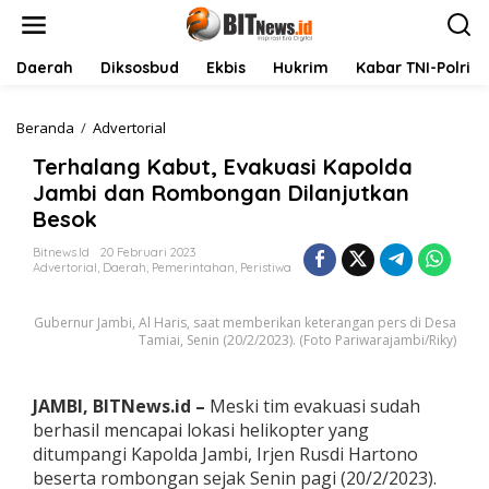
L
e
w
a
Daerah
Diksosbud
Ekbis
Hukrim
Kabar TNI-Polri
t
i
k
Beranda
/
Advertorial
T
e
e
Terhalang Kabut, Evakuasi Kapolda
k
r
o
h
Jambi dan Rombongan Dilanjutkan
n
a
Besok
t
l
e
a
Bitnews.id
20 Februari 2023
n
n
Advertorial
,
Daerah
,
Pemerintahan
,
Peristiwa
g
K
Gubernur Jambi, Al Haris, saat memberikan keterangan pers di Desa
a
Tamiai, Senin (20/2/2023). (Foto Pariwarajambi/Riky)
b
u
t
,
JAMBI, BITNews.id –
Meski tim evakuasi sudah
E
berhasil mencapai lokasi helikopter yang
v
ditumpangi Kapolda Jambi, Irjen Rusdi Hartono
a
beserta rombongan sejak Senin pagi (20/2/2023).
k