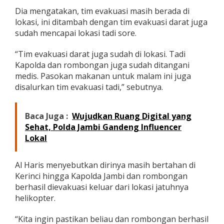
g
Dia mengatakan, tim evakuasi masih berada di
a
lokasi, ini ditambah dengan tim evakuasi darat juga
n
sudah mencapai lokasi tadi sore.
D
i
l
“Tim evakuasi darat juga sudah di lokasi. Tadi
a
Kapolda dan rombongan juga sudah ditangani
n
medis. Pasokan makanan untuk malam ini juga
j
disalurkan tim evakuasi tadi,” sebutnya.
u
t
k
a
Baca Juga :
Wujudkan Ruang Digital yang
n
Sehat, Polda Jambi Gandeng Influencer
B
Lokal
e
s
o
Al Haris menyebutkan dirinya masih bertahan di
k
Kerinci hingga Kapolda Jambi dan rombongan
berhasil dievakuasi keluar dari lokasi jatuhnya
helikopter.
“Kita ingin pastikan beliau dan rombongan berhasil