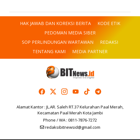
HAK JAWAB DAN KOREKSI BERITA
KODE ETIK
PEDOMAN MEDIA SIBER
SOP PERLINDUNGAN WARTAWAN
REDAKSI
TENTANG KAMI
MEDIA PARTNER
Alamat Kantor : JL.AR. Saleh RT.37 Kelurahan Paal Merah,
Kecamatan Paal Merah Kota Jambi
Phone / WA : 0811-7876-7272
redaksibitnewsid@gmail.com