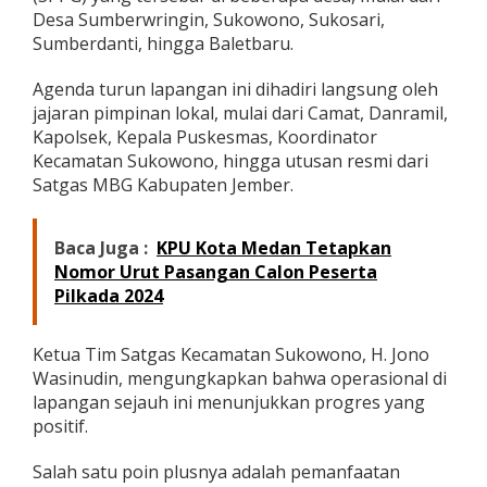
L
Desa Sumberwringin, Sukowono, Sukosari,
J
Sumberdanti, hingga Baletbaru.
a
d
Agenda turun lapangan ini dihadiri langsung oleh
i
jajaran pimpinan lokal, mulai dari Camat, Danramil,
C
a
Kapolsek, Kepala Puskesmas, Koordinator
t
Kecamatan Sukowono, hingga utusan resmi dari
a
Satgas MBG Kabupaten Jember.
t
a
n
Baca Juga :
KPU Kota Medan Tetapkan
E
v
Nomor Urut Pasangan Calon Peserta
a
Pilkada 2024
l
u
a
Ketua Tim Satgas Kecamatan Sukowono, H. Jono
s
Wasinudin, mengungkapkan bahwa operasional di
i
lapangan sejauh ini menunjukkan progres yang
positif.
Salah satu poin plusnya adalah pemanfaatan