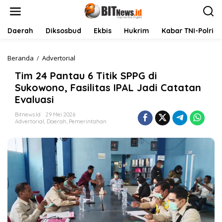
L
e
w
a
Daerah
Diksosbud
Ekbis
Hukrim
Kabar TNI-Polri
t
i
k
Beranda
/
Advertorial
T
e
i
Tim 24 Pantau 6 Titik SPPG di
k
m
o
2
Sukowono, Fasilitas IPAL Jadi Catatan
n
4
Evaluasi
t
P
e
a
Bitnews.id
29 Mei 2026
n
n
Advertorial
,
Daerah
,
Pemerintahan
t
a
u
6
T
i
t
i
k
S
P