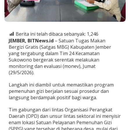
P
G
d
i
S
u
Berita ini telah dibaca sebanyak:
1,246
k
o
JEMBER, BITNews.id
– Satuan Tugas Makan
w
Bergizi Gratis (Satgas MBG) Kabupaten Jember
o
yang tergabung dalam Tim 24 Kecamatan
n
Sukowono bergerak serentak melakukan
o
monitoring dan evaluasi (monev), Jumat
,
F
(29/5/2026).
a
s
Langkah ini diambil untuk memastikan program
i
pemenuhan gizi berjalan sesuai prosedur dan
l
langsung berdampak positif bagi warga.
i
t
a
Tim gabungan dari lintas Organisasi Perangkat
s
Daerah (OPD) dan unsur lintas sektoral ini menyisir
I
enam lokasi Satuan Pelayanan Pemenuhan Gizi
P
(SPPG) yang tersebar di beberapa desa, mulai dari
A