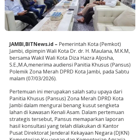
i
B
e
n
a
n
g
K
JAMBI,BITNews.id –
Pemerintah Kota (Pemkot)
u
Jambi, dipimpin Wali Kota Dr. dr. H. Maulana, M.K.M,
s
bersama Wakil Wali Kota Diza Hazra Aljosha,
u
S.E.,M.A,menerima audiensi Panitia Khusus (Pansus)
t
Polemik Zona Merah DPRD Kota Jambi, pada Sabtu
S
e
malam (07/03/2026).
n
g
Pertemuan ini merupakan salah satu upaya dari
k
Panitia Khusus (Pansus) Zona Merah DPRD Kota
e
Jambi dalam mengurai benang kusut sengketa
t
a
lahan di kawasan Kenali Asam. Dalam pertemuan
l
strategis tersebut, Pansus memaparkan laporan
a
hasil konsultasi yang telah dilakukan di Kantor
h
Pusat Direktorat Jenderal Kekayaan Negara (DJKN)
a
n
Kementerian Keuangan dan Kementerian Agraria