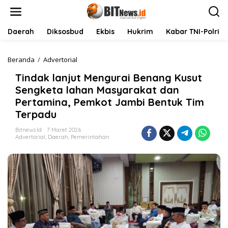
L
e
w
a
Daerah
Diksosbud
Ekbis
Hukrim
Kabar TNI-Polri
t
i
k
Beranda
/
Advertorial
T
e
i
Tindak lanjut Mengurai Benang Kusut
k
n
o
d
Sengketa lahan Masyarakat dan
n
a
Pertamina, Pemkot Jambi Bentuk Tim
t
k
Terpadu
e
l
n
a
Bitnews.id
7 Maret 2026
n
Advertorial
,
Daerah
,
Pemerintahan
j
u
t
M
e
n
g
u
r
a