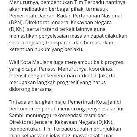
Menurutnya, pembentukan Tim Terpadu nantinya
m
akan melibatkan berbagai pihak, termasuk
k
Pemerintah Daerah, Badan Pertanahan Nasional
o
t
(BPN), Direktorat Jenderal Kekayaan Negara
J
(DJKN), serta instansi terkait lainnya guna
a
memastikan penyelesaian masalah dapat dilakukan
m
secara objektif, transparan, dan berdasarkan
b
ketentuan hukum yang berlaku.
i
B
e
Wali Kota Maulana juga menyambut baik progres
n
yang dicapai Pansus. Menurutnya, koordinasi
t
intensif dengan kementerian terkait di Jakarta
u
merupakan langkah progresif yang harus
k
T
didorong bersama.
i
m
​”Ini adalah langkah maju. Pemerintah Kota Jambi
T
berkomitmen penuh mendorong penyelesaian ini.
e
Sambil menunggu rekomendasi resmi dari
r
p
Direktorat Jenderal Kekayaan Negara (DJKN),
a
pembentukan Tim Terpadu sudah menunjukkan
d
jalan keluar yang jelas bagi masyarakat,” ujar
u