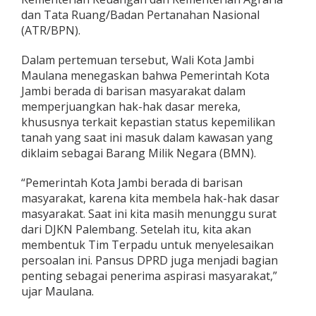
M
dan Tata Ruang/Badan Pertanahan Nasional
a
(ATR/BPN).
s
y
Dalam pertemuan tersebut, Wali Kota Jambi
a
r
Maulana menegaskan bahwa Pemerintah Kota
a
Jambi berada di barisan masyarakat dalam
k
memperjuangkan hak-hak dasar mereka,
a
khususnya terkait kepastian status kepemilikan
t
tanah yang saat ini masuk dalam kawasan yang
d
a
diklaim sebagai Barang Milik Negara (BMN).
n
P
“Pemerintah Kota Jambi berada di barisan
e
masyarakat, karena kita membela hak-hak dasar
r
masyarakat. Saat ini kita masih menunggu surat
t
a
dari DJKN Palembang. Setelah itu, kita akan
m
membentuk Tim Terpadu untuk menyelesaikan
i
persoalan ini. Pansus DPRD juga menjadi bagian
n
penting sebagai penerima aspirasi masyarakat,”
a
,
ujar Maulana.
P
e