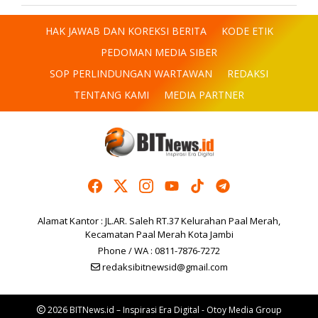
HAK JAWAB DAN KOREKSI BERITA
KODE ETIK
PEDOMAN MEDIA SIBER
SOP PERLINDUNGAN WARTAWAN
REDAKSI
TENTANG KAMI
MEDIA PARTNER
Alamat Kantor : JL.AR. Saleh RT.37 Kelurahan Paal Merah,
Kecamatan Paal Merah Kota Jambi
Phone / WA : 0811-7876-7272
redaksibitnewsid@gmail.com
2026 BITNews.id – Inspirasi Era Digital - Otoy Media Group