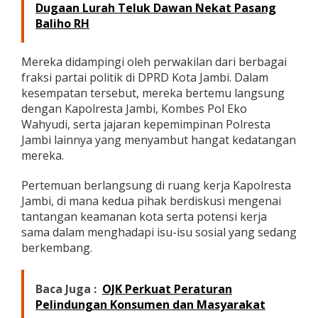
Dugaan Lurah Teluk Dawan Nekat Pasang
j
u
Baliho RH
n
g
a
Mereka didampingi oleh perwakilan dari berbagai
n
fraksi partai politik di DPRD Kota Jambi. Dalam
P
kesempatan tersebut, mereka bertemu langsung
e
dengan Kapolresta Jambi, Kombes Pol Eko
r
Wahyudi, serta jajaran kepemimpinan Polresta
d
a
Jambi lainnya yang menyambut hangat kedatangan
n
mereka.
a
k
Pertemuan berlangsung di ruang kerja Kapolresta
e
Jambi, di mana kedua pihak berdiskusi mengenai
P
o
tantangan keamanan kota serta potensi kerja
l
sama dalam menghadapi isu-isu sosial yang sedang
r
berkembang.
e
s
t
Baca Juga :
OJK Perkuat Peraturan
a
Pelindungan Konsumen dan Masyarakat