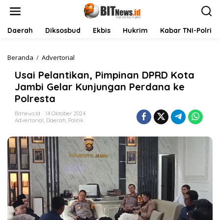
L
e
w
a
Daerah
Diksosbud
Ekbis
Hukrim
Kabar TNI-Polri
t
i
k
Beranda
/
Advertorial
U
e
s
Usai Pelantikan, Pimpinan DPRD Kota
k
a
o
i
Jambi Gelar Kunjungan Perdana ke
n
P
Polresta
t
e
e
l
Bitnews.id
14 Oktober 2024
n
a
Advertorial
,
Daerah
,
Politik
n
t
i
k
a
n
,
P
i
m
p