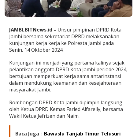
i
n
a
n
D
JAMBI,BITNews.id –
Unsur pimpinan DPRD Kota
P
Jambi bersama sekretariat DPRD melaksanakan
R
D
kunjungan kerja kerja ke Polresta Jambi pada
K
Senin, 14 Oktober 2024.
o
t
Kunjungan ini menjadi yang pertama kalinya sejak
a
pelantikan anggota DPRD Kota Jambi periode 2024,
J
a
bertujuan memperkuat kerja sama antarinstansi
m
dalam mendukung keamanan dan kesejahteraan
b
masyarakat Jambi.
i
G
Rombongan DPRD Kota Jambi dipimpin langsung
e
l
oleh Ketua DPRD Kemas Faried Alfarelly, bersama
a
Wakil Ketua Jefrizen dan Naim.
r
K
u
Baca Juga :
Bawaslu Tanjab Timur Telusuri
n