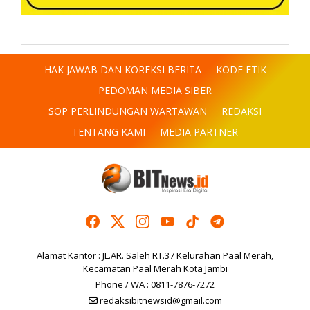
HAK JAWAB DAN KOREKSI BERITA
KODE ETIK
PEDOMAN MEDIA SIBER
SOP PERLINDUNGAN WARTAWAN
REDAKSI
TENTANG KAMI
MEDIA PARTNER
Alamat Kantor : JL.AR. Saleh RT.37 Kelurahan Paal Merah,
Kecamatan Paal Merah Kota Jambi
Phone / WA : 0811-7876-7272
redaksibitnewsid@gmail.com