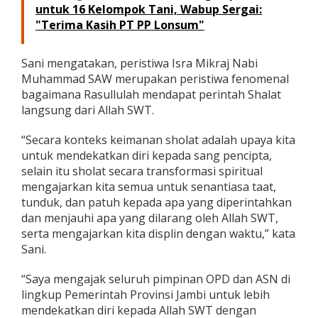
untuk 16 Kelompok Tani, Wabup Sergai:
a
n
"Terima Kasih PT PP Lonsum"
S
o
s
Sani mengatakan, peristiwa Isra Mikraj Nabi
i
Muhammad SAW merupakan peristiwa fenomenal
a
bagaimana Rasullulah mendapat perintah Shalat
l
langsung dari Allah SWT.
“Secara konteks keimanan sholat adalah upaya kita
untuk mendekatkan diri kepada sang pencipta,
selain itu sholat secara transformasi spiritual
mengajarkan kita semua untuk senantiasa taat,
tunduk, dan patuh kepada apa yang diperintahkan
dan menjauhi apa yang dilarang oleh Allah SWT,
serta mengajarkan kita displin dengan waktu,” kata
Sani.
“Saya mengajak seluruh pimpinan OPD dan ASN di
lingkup Pemerintah Provinsi Jambi untuk lebih
mendekatkan diri kepada Allah SWT dengan