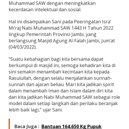
Muhammad SAW dengan meningkatkan
k
a
kecerdasan intelektual dan sosial.
n
K
Hal ini disampaikan Sani pada Peeringatan Isra’
e
Mi’raj Nabi Muhammad SAW 1443 H Tahun 2022
c
lingkup Pemerintah Provinsi Jambi, yang
e
r
berlangsung Masjid Agung Al-Falah Jambi, Jum’at
d
(04/03/2022).
a
s
“Suatu kebahagian bagi kita bersama dapat
a
berkumpul di masjid ini, semoga kehadiran kita di
n
I
sini semakin menambah kecintaan kita kepada
n
Rasulullah, dengan selalu menjalankan sunnah-
t
sunnah dan ajaran beliau. Mari kita jadikan spirit
e
dalam menambah Iman dan Islam dalam diri kita
l
dan kita jadikan Nabi Muhammad SAW sebagai role
e
k
model dalam setiap langkah dan perilaku beranjak
t
lebih baik lagi,” ujar Sani.
u
a
l
Baca Juga :
Bantuan 164.650 Kg Pupuk
d