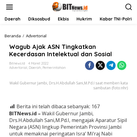
L
e
w
a
Daerah
Diksosbud
Ekbis
Hukrim
Kabar TNI-Polri
t
i
k
Beranda
/
Advertorial
W
e
a
Wagub Ajak ASN Tingkatkan
k
g
o
u
Kecerdasan Intelektual dan Sosial
n
b
t
A
Bitnews.id
4 Maret 2022
Advertorial
,
Daerah
,
Pemerintahan
e
j
n
a
k
Wakil Gubernur Jambi, Drs.H.Abdullah Sani,M.Pd.I saat memberi kata
A
sambutan (foto:nhr)
S
N
T
Berita ini telah dibaca sebanyak:
167
i
BITNews.id –
Wakil Gubernur Jambi,
n
g
Drs.H.Abdullah Sani,M.Pd.I, mengajak Aparatur Sipil
k
Negara (ASN) lingkup Pemerintah Provinsi Jambi
a
untuk memaknai peringatan Isra’ Mi’raj Nabi
t