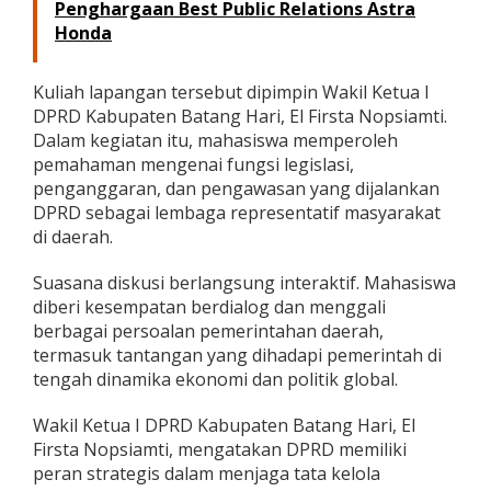
Penghargaan Best Public Relations Astra
a
Honda
h
a
n
Kuliah lapangan tersebut dipimpin Wakil Ketua I
d
i
DPRD Kabupaten Batang Hari, El Firsta Nopsiamti.
H
Dalam kegiatan itu, mahasiswa memperoleh
a
pemahaman mengenai fungsi legislasi,
d
penganggaran, dan pengawasan yang dijalankan
a
DPRD sebagai lembaga representatif masyarakat
p
a
di daerah.
n
M
Suasana diskusi berlangsung interaktif. Mahasiswa
a
diberi kesempatan berdialog dan menggali
h
berbagai persoalan pemerintahan daerah,
a
s
termasuk tantangan yang dihadapi pemerintah di
i
tengah dinamika ekonomi dan politik global.
s
w
Wakil Ketua I DPRD Kabupaten Batang Hari, El
a
Firsta Nopsiamti, mengatakan DPRD memiliki
U
N
peran strategis dalam menjaga tata kelola
J