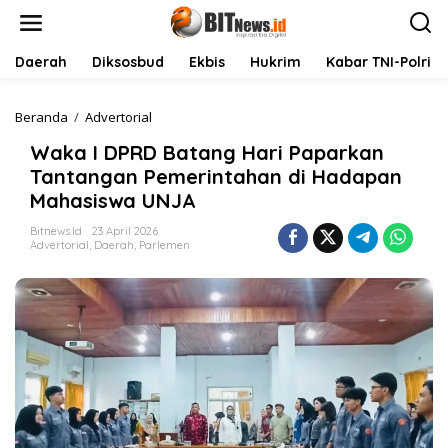
L
e
w
a
Daerah
Diksosbud
Ekbis
Hukrim
Kabar TNI-Polri
t
i
k
Beranda
/
Advertorial
W
e
a
Waka I DPRD Batang Hari Paparkan
k
k
o
a
Tantangan Pemerintahan di Hadapan
n
I
Mahasiswa UNJA
t
D
e
P
Bitnews.id
23 April 2026
n
R
Advertorial
,
Daerah
,
Parlemen
D
B
a
t
a
n
g
H
a
r
i