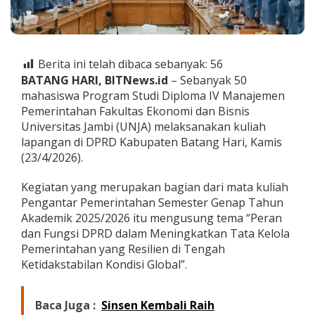
P
a
p
a
r
Berita ini telah dibaca sebanyak:
56
k
BATANG HARI, BITNews.id
– Sebanyak 50
a
mahasiswa Program Studi Diploma IV Manajemen
n
T
Pemerintahan Fakultas Ekonomi dan Bisnis
a
Universitas Jambi (UNJA) melaksanakan kuliah
n
lapangan di DPRD Kabupaten Batang Hari, Kamis
t
(23/4/2026).
a
n
g
Kegiatan yang merupakan bagian dari mata kuliah
a
Pengantar Pemerintahan Semester Genap Tahun
n
Akademik 2025/2026 itu mengusung tema “Peran
P
dan Fungsi DPRD dalam Meningkatkan Tata Kelola
e
Pemerintahan yang Resilien di Tengah
m
e
Ketidakstabilan Kondisi Global”.
r
i
n
Baca Juga :
Sinsen Kembali Raih
t