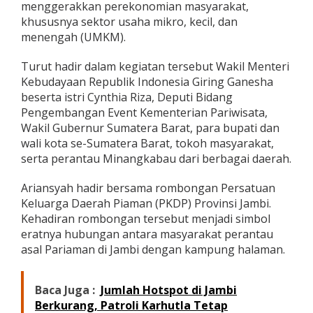
menggerakkan perekonomian masyarakat,
o
khususnya sektor usaha mikro, kecil, dan
y
a
menengah (UMKM).
k
T
Turut hadir dalam kegiatan tersebut Wakil Menteri
a
Kebudayaan Republik Indonesia Giring Ganesha
b
beserta istri Cynthia Riza, Deputi Bidang
u
i
Pengembangan Event Kementerian Pariwisata,
k
Wakil Gubernur Sumatera Barat, para bupati dan
y
wali kota se-Sumatera Barat, tokoh masyarakat,
a
serta perantau Minangkabau dari berbagai daerah.
n
g
M
Ariansyah hadir bersama rombongan Persatuan
a
Keluarga Daerah Piaman (PKDP) Provinsi Jambi.
s
Kehadiran rombongan tersebut menjadi simbol
u
eratnya hubungan antara masyarakat perantau
k
asal Pariaman di Jambi dengan kampung halaman.
K
E
N
2
Baca Juga :
Jumlah Hotspot di Jambi
0
Berkurang, Patroli Karhutla Tetap
2