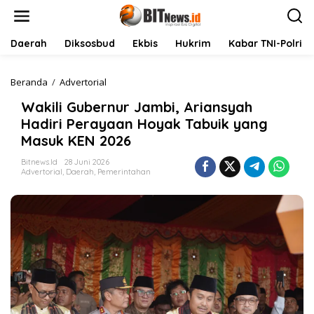
L
e
w
a
Daerah
Diksosbud
Ekbis
Hukrim
Kabar TNI-Polri
t
i
k
Beranda
/
Advertorial
W
e
a
Wakili Gubernur Jambi, Ariansyah
k
k
o
i
Hadiri Perayaan Hoyak Tabuik yang
n
l
Masuk KEN 2026
t
i
e
G
Bitnews.id
28 Juni 2026
n
u
Advertorial
,
Daerah
,
Pemerintahan
b
e
r
n
u
r
J
a
m
b
i