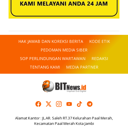
HAK JAWAB DAN KOREKSI BERITA
KODE ETIK
PEDOMAN MEDIA SIBER
SOP PERLINDUNGAN WARTAWAN
REDAKSI
TENTANG KAMI
MEDIA PARTNER
Alamat Kantor : JL.AR. Saleh RT.37 Kelurahan Paal Merah,
Kecamatan Paal Merah Kota Jambi