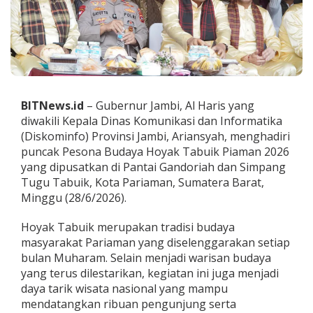
,
A
r
i
a
n
s
y
BITNews.id
– Gubernur Jambi, Al Haris yang
a
diwakili Kepala Dinas Komunikasi dan Informatika
h
H
(Diskominfo) Provinsi Jambi, Ariansyah, menghadiri
a
puncak Pesona Budaya Hoyak Tabuik Piaman 2026
d
yang dipusatkan di Pantai Gandoriah dan Simpang
i
Tugu Tabuik, Kota Pariaman, Sumatera Barat,
r
Minggu (28/6/2026).
i
P
e
Hoyak Tabuik merupakan tradisi budaya
r
masyarakat Pariaman yang diselenggarakan setiap
a
bulan Muharam. Selain menjadi warisan budaya
y
yang terus dilestarikan, kegiatan ini juga menjadi
a
a
daya tarik wisata nasional yang mampu
n
mendatangkan ribuan pengunjung serta
H