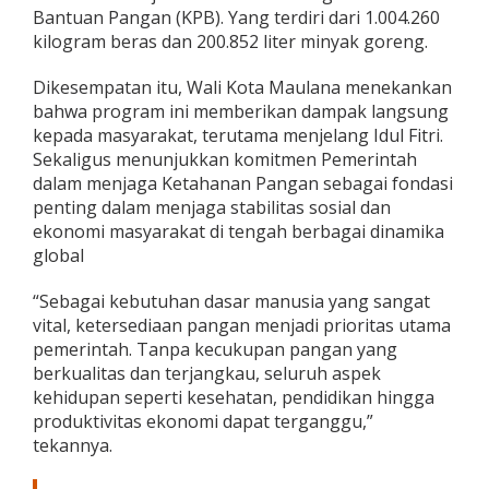
m
Bantuan Pangan (KPB). Yang terdiri dari 1.004.260
e
kilogram beras dan 200.852 liter minyak goreng.
r
i
Dikesempatan itu, Wali Kota Maulana menekankan
n
bahwa program ini memberikan dampak langsung
t
a
kepada masyarakat, terutama menjelang Idul Fitri.
h
Sekaligus menunjukkan komitmen Pemerintah
P
dalam menjaga Ketahanan Pangan sebagai fondasi
e
penting dalam menjaga stabilitas sosial dan
r
ekonomi masyarakat di tengah berbagai dinamika
i
o
global
d
e
“Sebagai kebutuhan dasar manusia yang sangat
F
vital, ketersediaan pangan menjadi prioritas utama
e
pemerintah. Tanpa kecukupan pangan yang
b
r
berkualitas dan terjangkau, seluruh aspek
u
kehidupan seperti kesehatan, pendidikan hingga
a
produktivitas ekonomi dapat terganggu,”
r
tekannya.
i
–
M