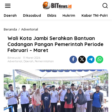
L
e
w
a
Daerah
Diksosbud
Ekbis
Hukrim
Kabar TNI-Polri
t
i
k
Beranda
/
Advertorial
W
e
a
Wali Kota Jambi Serahkan Bantuan
k
l
o
i
Cadangan Pangan Pemerintah Periode
n
K
Februari – Maret
t
o
e
t
Bitnews.id
11 Maret 2026
n
a
Advertorial
,
Daerah
,
Pemerintahan
J
a
m
b
i
S
e
r
a
h
k