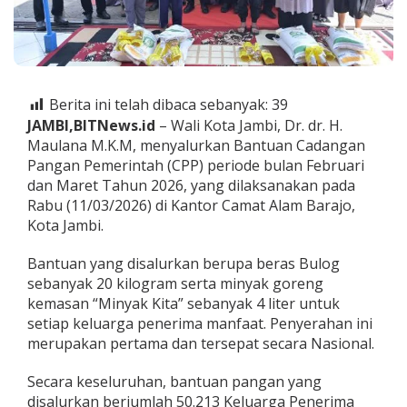
a
n
B
a
n
t
Berita ini telah dibaca sebanyak:
39
u
JAMBI,BITNews.id
– Wali Kota Jambi, Dr. dr. H.
a
n
Maulana M.K.M, menyalurkan Bantuan Cadangan
C
Pangan Pemerintah (CPP) periode bulan Februari
a
dan Maret Tahun 2026, yang dilaksanakan pada
d
Rabu (11/03/2026) di Kantor Camat Alam Barajo,
a
n
Kota Jambi.
g
a
Bantuan yang disalurkan berupa beras Bulog
n
sebanyak 20 kilogram serta minyak goreng
P
kemasan “Minyak Kita” sebanyak 4 liter untuk
a
n
setiap keluarga penerima manfaat. Penyerahan ini
g
merupakan pertama dan tersepat secara Nasional.
a
n
Secara keseluruhan, bantuan pangan yang
P
disalurkan berjumlah 50.213 Keluarga Penerima
e