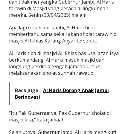
dan tidak menyangka Gubernur Jambi, Al Haris
g
tarawih di Masjid yang berada di lingkungan
e
t
mereka, Senin (03/04/2023) malam.
,
G
Apa lagi Gubernur Jambi, Al Haris tidak
u
memberitahu sama sekali akan sholat tarawih di
b
masjid Al Ikhlas Karang Anyar tersebut.
e
r
n
Al Haris tiba di masjid Al Ikhlas pas usai azan Isya
u
berkumandang. Al Haris masuk masjid dan
r
langsung berdiri ditengah jamaah untuk
A
melaksanakan sholat sunnah rawatib.
l
H
a
r
Baca Juga :
Al Haris Dorong Anak Jambi
i
Berinovasi
s
T
i
“Itu Pak Gubernur ya, Pak Gubernur sholat di
b
masjid kita,” kata jamaah.
a
-
Selanjutnya, Gubernur Jambi Al Haris mengikuti
t