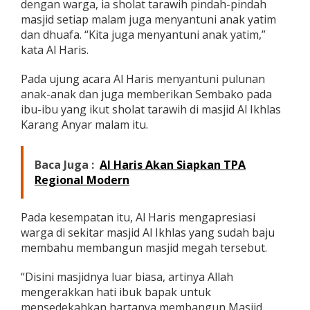
dengan warga, ia sholat tarawih pindah-pindah
a
masjid setiap malam juga menyantuni anak yatim
s
dan dhuafa. “Kita juga menyantuni anak yatim,”
kata Al Haris.
Pada ujung acara Al Haris menyantuni pulunan
anak-anak dan juga memberikan Sembako pada
ibu-ibu yang ikut sholat tarawih di masjid Al Ikhlas
Karang Anyar malam itu.
Baca Juga :
Al Haris Akan Siapkan TPA
Regional Modern
Pada kesempatan itu, Al Haris mengapresiasi
warga di sekitar masjid Al Ikhlas yang sudah baju
membahu membangun masjid megah tersebut.
“Disini masjidnya luar biasa, artinya Allah
mengerakkan hati ibuk bapak untuk
mensedekahkan hartanya membangun Masjid.