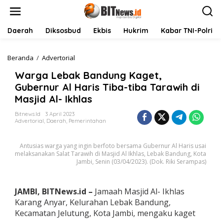
L
e
w
a
Daerah
Diksosbud
Ekbis
Hukrim
Kabar TNI-Polri
t
i
k
Beranda
/
Advertorial
W
e
a
Warga Lebak Bandung Kaget,
k
r
o
g
Gubernur Al Haris Tiba-tiba Tarawih di
n
a
Masjid Al- Ikhlas
t
L
e
e
Bitnews.id
3 April 2023
n
b
Advertorial
,
Daerah
,
Pemerintahan
a
k
Antusias warga yang ingin berfoto bersama Gubernur Al Haris usai
B
melaksanakan Salat Tarawih di Masjid Al Ikhlas, Lebak Bandung, Kota
a
Jambi, Senin (03/04/2023). (Dok. Riki Serampas)
n
d
u
JAMBI, BITNews.id –
Jamaah Masjid Al- Ikhlas
n
g
Karang Anyar, Kelurahan Lebak Bandung,
K
Kecamatan Jelutung, Kota Jambi, mengaku kaget
a