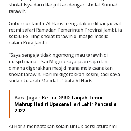
i
sholat Isya dan dilanjutkan dengan sholat Sunnah
b
tarawih.
a
T
Gubernur Jambi, Al Haris mengatakan diluar jadwal
a
resmi safari Ramadan Pemerintah Provinsi Jambi, ia
r
a
selalu ke liling sholat tarawih di masjid-masjid
w
dalam Kota Jambi.
i
h
“Saya sengaja tidak ngomong mau tarawih di
d
masjid mana. Usai Magrib saya jalan saja dan
i
M
dimana digerakkan masjid mana melaksanakan
a
sholat tarawih. Hari ini digerakkan kesini, tadi saya
s
sudah ke arah Mandalo,” kata Al Haris.
j
i
d
Baca Juga :
Ketua DPRD Tanjab Timur
A
Mahrup Hadiri Upacara Hari Lahir Pancasila
l
-
2022
I
k
h
Al Haris mengatakan selain untuk bersilaturahmi
l