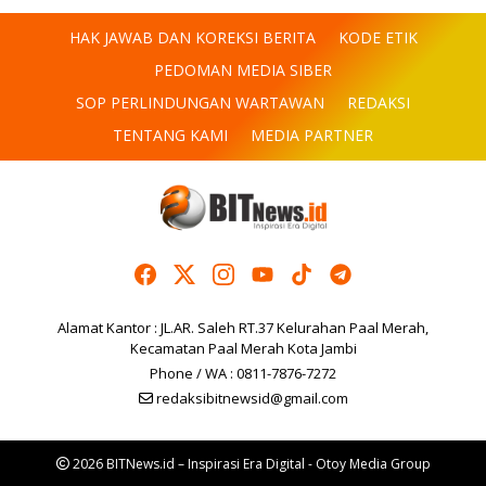
HAK JAWAB DAN KOREKSI BERITA
KODE ETIK
PEDOMAN MEDIA SIBER
SOP PERLINDUNGAN WARTAWAN
REDAKSI
TENTANG KAMI
MEDIA PARTNER
Alamat Kantor : JL.AR. Saleh RT.37 Kelurahan Paal Merah,
Kecamatan Paal Merah Kota Jambi
Phone / WA : 0811-7876-7272
redaksibitnewsid@gmail.com
2026 BITNews.id – Inspirasi Era Digital - Otoy Media Group