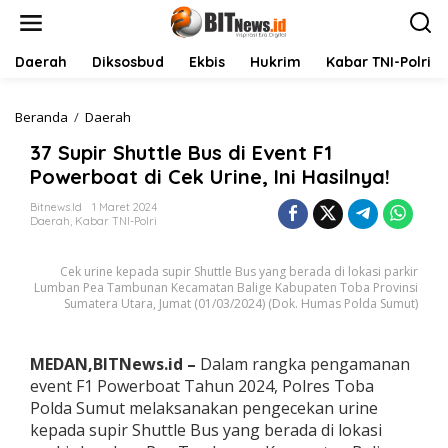
L
e
w
a
Daerah
Diksosbud
Ekbis
Hukrim
Kabar TNI-Polri
t
i
k
Beranda
/
Daerah
3
e
7
37 Supir Shuttle Bus di Event F1
k
S
o
u
Powerboat di Cek Urine, Ini Hasilnya!
n
p
t
i
Bitnews.id
1 Maret 2024
Daerah
,
Kabar TNI-Polri
e
r
n
S
h
Cek urine kepada supir Shuttle Bus yang berada di lokasi parkir
u
Lumban Pea Tambunan Kecamatan Balige Kabupaten Toba Provinsi
t
Sumatera Utara, Jumat (01/03/2024) (Dok. Humas Polda Sumut)
t
l
e
MEDAN,BITNews.id –
Dalam rangka pengamanan
B
event F1 Powerboat Tahun 2024, Polres Toba
u
s
Polda Sumut melaksanakan pengecekan urine
d
kepada supir Shuttle Bus yang berada di lokasi
i