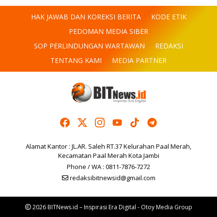
HAK JAWAB DAN KOREKSI BERITA
KODE ETIK
PEDOMAN MEDIA SIBER
SOP PERLINDUNGAN WARTAWAN
REDAKSI
TENTANG KAMI
MEDIA PARTNER
Alamat Kantor : JL.AR. Saleh RT.37 Kelurahan Paal Merah,
Kecamatan Paal Merah Kota Jambi
Phone / WA : 0811-7876-7272
redaksibitnewsid@gmail.com
2026 BITNews.id – Inspirasi Era Digital - Otoy Media Group