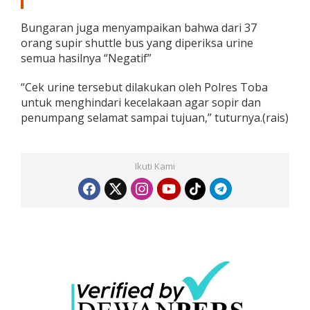
e
,
Bungaran juga menyampaikan bahwa dari 37
I
orang supir shuttle bus yang diperiksa urine
n
semua hasilnya “Negatif”
i
H
a
“Cek urine tersebut dilakukan oleh Polres Toba
s
untuk menghindari kecelakaan agar sopir dan
i
penumpang selamat sampai tujuan,” tuturnya.(rais)
l
n
y
a
Ikuti Kami
!