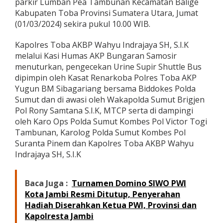
parkir Lumban Pea Tambunan Kecamatan Balige
E
Kabupaten Toba Provinsi Sumatera Utara, Jumat
v
(01/03/2024) sekira pukul 10.00 WIB.
e
n
t
Kapolres Toba AKBP Wahyu Indrajaya SH, S.I.K
F
melalui Kasi Humas AKP Bungaran Samosir
1
menuturkan, pengecekan Urine Supir Shuttle Bus
P
dipimpin oleh Kasat Renarkoba Polres Toba AKP
o
w
Yugun BM Sibagariang bersama Biddokes Polda
e
Sumut dan di awasi oleh Wakapolda Sumut Brigjen
r
Pol Rony Samtana S.I.K, MTCP serta di dampingi
b
oleh Karo Ops Polda Sumut Kombes Pol Victor Togi
o
a
Tambunan, Karolog Polda Sumut Kombes Pol
t
Suranta Pinem dan Kapolres Toba AKBP Wahyu
d
Indrajaya SH, S.I.K
i
C
e
Baca Juga :
Turnamen Domino SIWO PWI
k
Kota Jambi Resmi Ditutup, Penyerahan
U
r
Hadiah Diserahkan Ketua PWI, Provinsi dan
i
Kapolresta Jambi
n