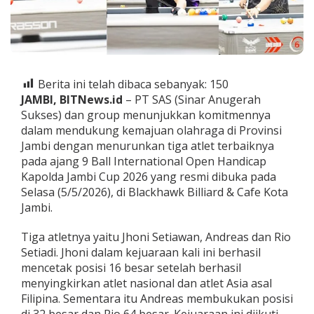
a
w
a
n
R
a
Berita ini telah dibaca sebanyak:
150
i
h
JAMBI, BITNews.id
– PT SAS (Sinar Anugerah
1
Sukses) dan group menunjukkan komitmennya
6
dalam mendukung kemajuan olahraga di Provinsi
B
Jambi dengan menurunkan tiga atlet terbaiknya
e
s
pada ajang 9 Ball International Open Handicap
a
Kapolda Jambi Cup 2026 yang resmi dibuka pada
r
Selasa (5/5/2026), di Blackhawk Billiard & Cafe Kota
S
Jambi.
i
n
g
Tiga atletnya yaitu Jhoni Setiawan, Andreas dan Rio
k
Setiadi. Jhoni dalam kejuaraan kali ini berhasil
i
mencetak posisi 16 besar setelah berhasil
r
menyingkirkan atlet nasional dan atlet Asia asal
k
Filipina. Sementara itu Andreas membukukan posisi
a
n