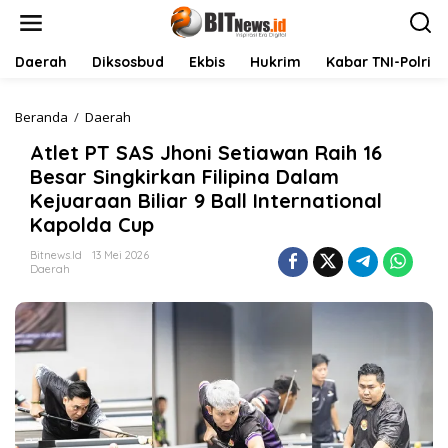
L
e
w
a
Daerah
Diksosbud
Ekbis
Hukrim
Kabar TNI-Polri
t
i
k
Beranda
/
Daerah
A
e
t
Atlet PT SAS Jhoni Setiawan Raih 16
k
l
o
e
Besar Singkirkan Filipina Dalam
n
t
Kejuaraan Biliar 9 Ball International
t
P
Kapolda Cup
e
T
n
S
Bitnews.id
13 Mei 2026
A
Daerah
S
J
h
o
n
i
S
e
t
i