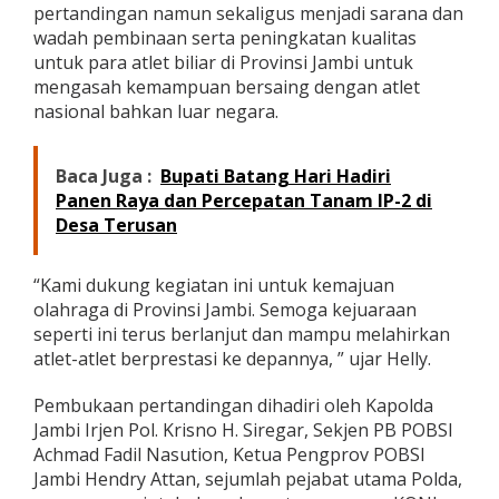
pertandingan namun sekaligus menjadi sarana dan
i
wadah pembinaan serta peningkatan kualitas
a
r
untuk para atlet biliar di Provinsi Jambi untuk
9
mengasah kemampuan bersaing dengan atlet
B
nasional bahkan luar negara.
a
l
l
Baca Juga :
Bupati Batang Hari Hadiri
I
n
Panen Raya dan Percepatan Tanam IP-2 di
t
Desa Terusan
e
r
n
“Kami dukung kegiatan ini untuk kemajuan
a
olahraga di Provinsi Jambi. Semoga kejuaraan
t
seperti ini terus berlanjut dan mampu melahirkan
i
atlet-atlet berprestasi ke depannya, ” ujar Helly.
o
n
a
Pembukaan pertandingan dihadiri oleh Kapolda
l
Jambi Irjen Pol. Krisno H. Siregar, Sekjen PB POBSI
K
Achmad Fadil Nasution, Ketua Pengprov POBSI
a
Jambi Hendry Attan, sejumlah pejabat utama Polda,
p
o