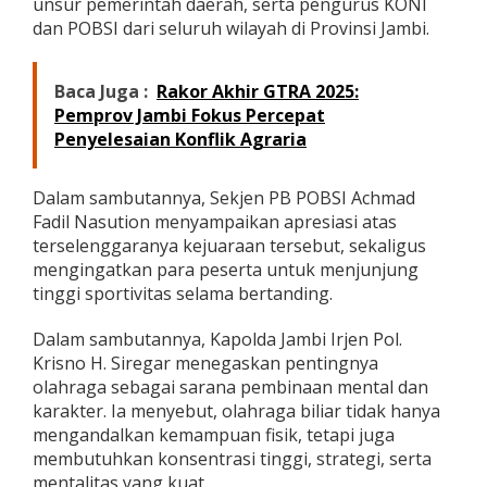
unsur pemerintah daerah, serta pengurus KONI
l
dan POBSI dari seluruh wilayah di Provinsi Jambi.
d
a
C
Baca Juga :
Rakor Akhir GTRA 2025:
u
Pemprov Jambi Fokus Percepat
p
Penyelesaian Konflik Agraria
Dalam sambutannya, Sekjen PB POBSI Achmad
Fadil Nasution menyampaikan apresiasi atas
terselenggaranya kejuaraan tersebut, sekaligus
mengingatkan para peserta untuk menjunjung
tinggi sportivitas selama bertanding.
Dalam sambutannya, Kapolda Jambi Irjen Pol.
Krisno H. Siregar menegaskan pentingnya
olahraga sebagai sarana pembinaan mental dan
karakter. Ia menyebut, olahraga biliar tidak hanya
mengandalkan kemampuan fisik, tetapi juga
membutuhkan konsentrasi tinggi, strategi, serta
mentalitas yang kuat.