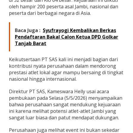
di 32 besar dan Rio 64 besar. Kejuaraan ini diikuti
F
oleh hampir 200 peserta asal Jambi, nasional dan
i
peserta dari berbagai negara di Asia.
l
i
p
Baca Juga :
Syufrayogi Kembalikan Berkas
i
n
Pendaftaran Bakal Calon Ketua DPD Golkar
a
Tanjab Barat
D
a
l
Keikutsertaan PT SAS kali ini menjadi bagian dari
a
kontribusi nyata perusahaan dalam mendorong
m
prestasi atlet lokal agar mampu bersaing di tingkat
K
nasional hingga internasional.
e
j
u
Direktur PT SAS, Kameswara Helly usai acara
a
pembukaan pada Selasa (5/5/2026) menyampaikan
r
bahwa perusahaan sangat mendukung kejuaraan
a
ini karena melihat potensi atlet-atlet Jambi yang
a
n
sangat luar biasa dan patut mendapat dukungan.
B
i
Perusahaan juga melihat event ini bukan sekedar
l