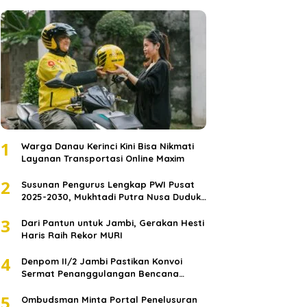
1
Warga Danau Kerinci Kini Bisa Nikmati
Layanan Transportasi Online Maxim
2
Susunan Pengurus Lengkap PWI Pusat
2025-2030, Mukhtadi Putra Nusa Duduki
Jabatan Strategis
3
Dari Pantun untuk Jambi, Gerakan Hesti
Haris Raih Rekor MURI
4
Denpom II/2 Jambi Pastikan Konvoi
Sermat Penanggulangan Bencana
Sumatera Melaju Aman
5
Ombudsman Minta Portal Penelusuran