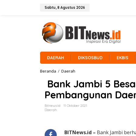
L
e
Sabtu, 8 Agustus 2026
w
a
t
i
k
e
k
o
n
DAERAH
DIKSOSBUD
EKBIS
t
e
Beranda
/
Daerah
n
B
Bank Jambi 5 Besar
a
n
Pembangunan Dae
k
J
a
Bitnews.id
11 Oktober 2021
m
Daerah
b
i
5
B
BITNews.id –
Bank Jambi berha