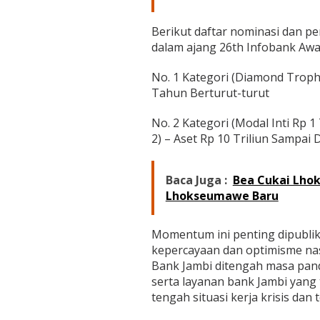
n
a
n
Berikut daftar nominasi dan p
D
dalam ajang 26th Infobank Awa
a
e
No. 1 Kategori (Diamond Troph
r
Tahun Berturut-turut
a
h
No. 2 Kategori (Modal Inti Rp 
2) – Aset Rp 10 Triliun Sampai
Baca Juga :
Bea Cukai Lhok
Lhokseumawe Baru
Momentum ini penting dipubli
kepercayaan dan optimisme nas
Bank Jambi ditengah masa pa
serta layanan bank Jambi yang 
tengah situasi kerja krisis dan