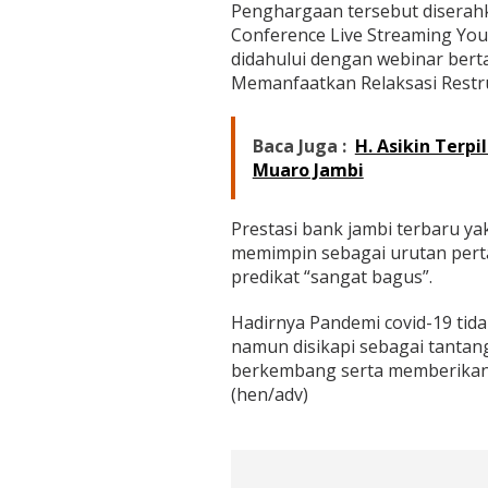
Penghargaan tersebut diserahk
Conference Live Streaming Yo
didahului dengan webinar be
Memanfaatkan Relaksasi Restrukt
Baca Juga :
H. Asikin Terp
Muaro Jambi
Prestasi bank jambi terbaru ya
memimpin sebagai urutan perta
predikat “sangat bagus”.
Hadirnya Pandemi covid-19 tid
namun disikapi sebagai tanta
berkembang serta memberikan s
(hen/adv)