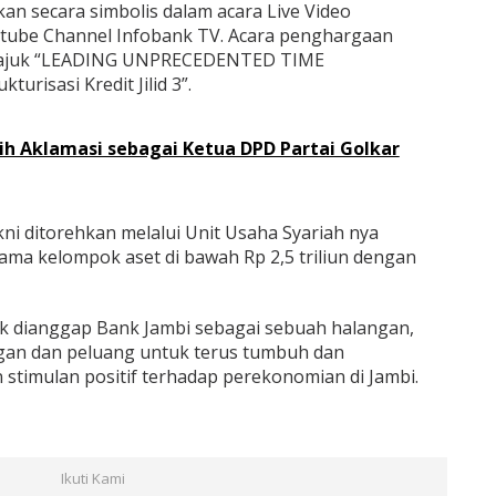
an secara simbolis dalam acara Live Video
utube Channel Infobank TV. Acara penghargaan
rtajuk “LEADING UNPRECEDENTED TIME
urisasi Kredit Jilid 3”.
ilih Aklamasi sebagai Ketua DPD Partai Golkar
kni ditorehkan melalui Unit Usaha Syariah nya
ma kelompok aset di bawah Rp 2,5 triliun dengan
ak dianggap Bank Jambi sebagai sebuah halangan,
ngan dan peluang untuk terus tumbuh dan
timulan positif terhadap perekonomian di Jambi.
Ikuti Kami