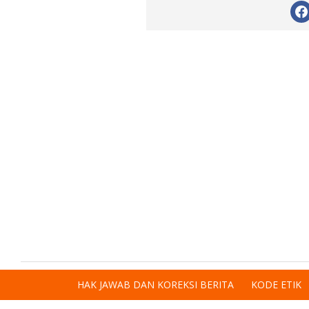
HAK JAWAB DAN KOREKSI BERITA
KODE ETIK