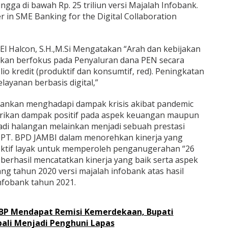
ngga di bawah Rp. 25 triliun versi Majalah Infobank.
r in SME Banking for the Digital Collaboration
 El Halcon, S.H.,M.Si Mengatakan “Arah dan kebijakan
akan berfokus pada Penyaluran dana PEN secara
io kredit (produktif dan konsumtif, red). Peningkatan
layanan berbasis digital,”
rbankan menghadapi dampak krisis akibat pandemic
rikan dampak positif pada aspek keuangan maupun
jadi halangan melainkan menjadi sebuah prestasi
n PT. BPD JAMBI dalam menorehkan kinerja yang
ktif layak untuk memperoleh penganugerahan “26
berhasil mencatatkan kinerja yang baik serta aspek
g tahun 2020 versi majalah infobank atas hasil
nfobank tahun 2021.
BP Mendapat Remisi Kemerdekaan, Bupati
bali Menjadi Penghuni Lapas