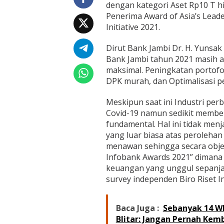
e
dengan kategori Aset Rp10 T hi
s
Penerima Award of Asia’s Leade
a
Initiative 2021.
r
T
e
Dirut Bank Jambi Dr. H. Yunsak
r
Bank Jambi tahun 2021 masih 
b
maksimal. Peningkatan portofol
a
DPK murah, dan Optimalisasi pe
i
k
2
Meskipun saat ini Industri pe
2
Covid-19 namun sedikit membe
B
fundamental. Hal ini tidak men
a
yang luar biasa atas peroleha
n
menawan sehingga secara obje
k
P
Infobank Awards 2021” dimana 
e
keuangan yang unggul sepanjan
m
survey independen Biro Riset I
b
a
n
Baca Juga :
Sebanyak 14 W
g
u
Blitar: Jangan Pernah Kem