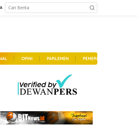
TA
NAL
OPINI
PARLEMEN
PEMERINTAHAN
PER