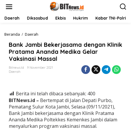
L
e
w
a
Daerah
Diksosbud
Ekbis
Hukrim
Kabar TNI-Polri
t
i
k
Beranda
/
Daerah
B
e
a
Bank Jambi Bekerjasama dengan Klinik
k
n
o
k
Pratama Ananda Medika Gelar
n
J
Vaksinasi Massal
t
a
e
m
Bitnews.id
9 November 2021
n
b
Daerah
i
B
e
k
Berita ini telah dibaca sebanyak:
400
e
BITNews.id –
Bertempat di Jalan Depati Purbo,
r
Pematang Sulur Kota Jambi, Selasa (09/11/2021),
j
Bank Jambi bekerjasama dengan Klinik Pratama
a
s
Ananda Medika Poltekkes Kemenkes Jambi dalam
a
menyalurkan program vaksinasi massal.
m