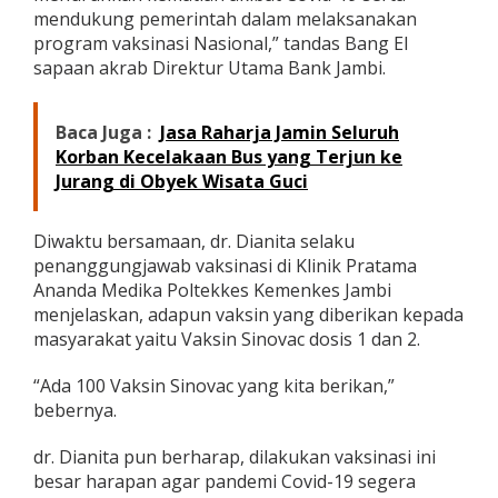
a
mendukung pemerintah dalam melaksanakan
M
program vaksinasi Nasional,” tandas Bang El
e
sapaan akrab Direktur Utama Bank Jambi.
d
i
k
Baca Juga :
Jasa Raharja Jamin Seluruh
a
Korban Kecelakaan Bus yang Terjun ke
G
e
Jurang di Obyek Wisata Guci
l
a
r
Diwaktu bersamaan, dr. Dianita selaku
V
penanggungjawab vaksinasi di Klinik Pratama
a
Ananda Medika Poltekkes Kemenkes Jambi
k
menjelaskan, adapun vaksin yang diberikan kepada
s
i
masyarakat yaitu Vaksin Sinovac dosis 1 dan 2.
n
a
“Ada 100 Vaksin Sinovac yang kita berikan,”
s
bebernya.
i
M
dr. Dianita pun berharap, dilakukan vaksinasi ini
a
s
besar harapan agar pandemi Covid-19 segera
s