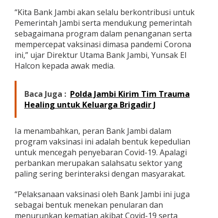
a
“Kita Bank Jambi akan selalu berkontribusi untuk
d
Pemerintah Jambi serta mendukung pemerintah
e
n
sebagaimana program dalam penanganan serta
g
mempercepat vaksinasi dimasa pandemi Corona
a
ini,” ujar Direktur Utama Bank Jambi, Yunsak El
n
Halcon kepada awak media.
K
l
i
Baca Juga :
Polda Jambi Kirim Tim Trauma
n
i
Healing untuk Keluarga Brigadir J
k
P
r
Ia menambahkan, peran Bank Jambi dalam
a
program vaksinasi ini adalah bentuk kepedulian
t
untuk mencegah penyebaran Covid-19. Apalagi
a
perbankan merupakan salahsatu sektor yang
m
a
paling sering berinteraksi dengan masyarakat.
A
n
“Pelaksanaan vaksinasi oleh Bank Jambi ini juga
a
sebagai bentuk menekan penularan dan
n
menurunkan kematian akibat Covid-19 serta
d